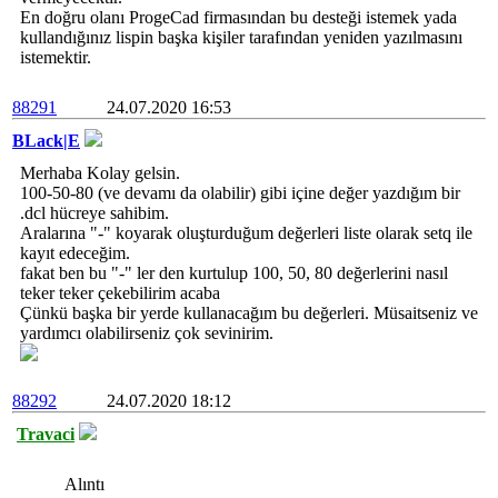
En doğru olanı ProgeCad firmasından bu desteği istemek yada
kullandığınız lispin başka kişiler tarafından yeniden yazılmasını
istemektir.
88291
24.07.2020 16:53
BLack|E
Merhaba Kolay gelsin.
100-50-80 (ve devamı da olabilir) gibi içine değer yazdığım bir
.dcl hücreye sahibim.
Aralarına "-" koyarak oluşturduğum değerleri liste olarak setq ile
kayıt edeceğim.
fakat ben bu "-" ler den kurtulup 100, 50, 80 değerlerini nasıl
teker teker çekebilirim acaba
Çünkü başka bir yerde kullanacağım bu değerleri. Müsaitseniz ve
yardımcı olabilirseniz çok sevinirim.
88292
24.07.2020 18:12
Travaci
Alıntı