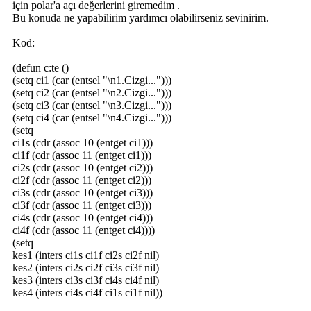
için polar'a açı değerlerini giremedim .
Bu konuda ne yapabilirim yardımcı olabilirseniz sevinirim.
Kod:
(defun c:te ()
(setq ci1 (car (entsel "\n1.Cizgi...")))
(setq ci2 (car (entsel "\n2.Cizgi...")))
(setq ci3 (car (entsel "\n3.Cizgi...")))
(setq ci4 (car (entsel "\n4.Cizgi...")))
(setq
ci1s (cdr (assoc 10 (entget ci1)))
ci1f (cdr (assoc 11 (entget ci1)))
ci2s (cdr (assoc 10 (entget ci2)))
ci2f (cdr (assoc 11 (entget ci2)))
ci3s (cdr (assoc 10 (entget ci3)))
ci3f (cdr (assoc 11 (entget ci3)))
ci4s (cdr (assoc 10 (entget ci4)))
ci4f (cdr (assoc 11 (entget ci4))))
(setq
kes1 (inters ci1s ci1f ci2s ci2f nil)
kes2 (inters ci2s ci2f ci3s ci3f nil)
kes3 (inters ci3s ci3f ci4s ci4f nil)
kes4 (inters ci4s ci4f ci1s ci1f nil))