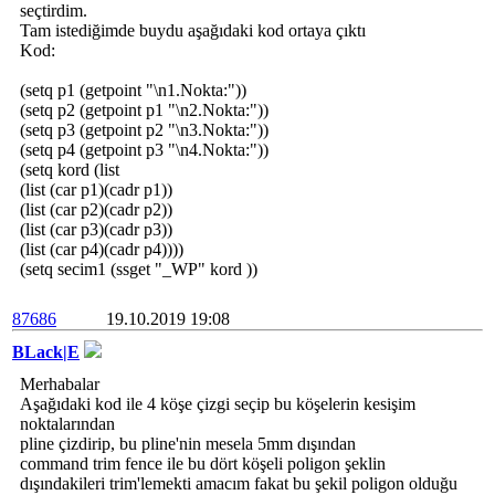
seçtirdim.
Tam istediğimde buydu aşağıdaki kod ortaya çıktı
Kod:
(setq p1 (getpoint "\n1.Nokta:"))
(setq p2 (getpoint p1 "\n2.Nokta:"))
(setq p3 (getpoint p2 "\n3.Nokta:"))
(setq p4 (getpoint p3 "\n4.Nokta:"))
(setq kord (list
(list (car p1)(cadr p1))
(list (car p2)(cadr p2))
(list (car p3)(cadr p3))
(list (car p4)(cadr p4))))
(setq secim1 (ssget "_WP" kord ))
87686
19.10.2019 19:08
BLack|E
Merhabalar
Aşağıdaki kod ile 4 köşe çizgi seçip bu köşelerin kesişim
noktalarından
pline çizdirip, bu pline'nin mesela 5mm dışından
command trim fence ile bu dört köşeli poligon şeklin
dışındakileri trim'lemekti amacım fakat bu şekil poligon olduğu