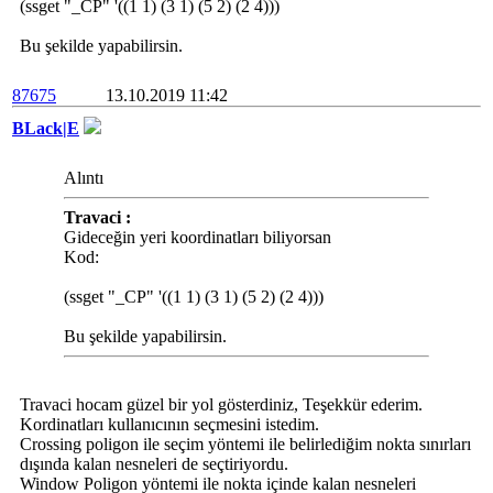
(ssget "_CP" '((1 1) (3 1) (5 2) (2 4)))
Bu şekilde yapabilirsin.
87675
13.10.2019 11:42
BLack|E
Alıntı
Travaci :
Gideceğin yeri koordinatları biliyorsan
Kod:
(ssget "_CP" '((1 1) (3 1) (5 2) (2 4)))
Bu şekilde yapabilirsin.
Travaci hocam güzel bir yol gösterdiniz, Teşekkür ederim.
Kordinatları kullanıcının seçmesini istedim.
Crossing poligon ile seçim yöntemi ile belirlediğim nokta sınırları
dışında kalan nesneleri de seçtiriyordu.
Window Poligon yöntemi ile nokta içinde kalan nesneleri