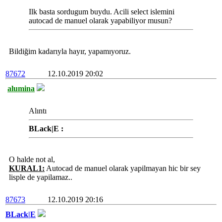
Ilk basta sordugum buydu. Acili select islemini
autocad de manuel olarak yapabiliyor musun?
Bildiğim kadarıyla hayır, yapamıyoruz.
87672
12.10.2019 20:02
alumina
Alıntı
BLack|E :
O halde not al,
KURAL1:
Autocad de manuel olarak yapilmayan hic bir sey
lisple de yapilamaz..
87673
12.10.2019 20:16
BLack|E