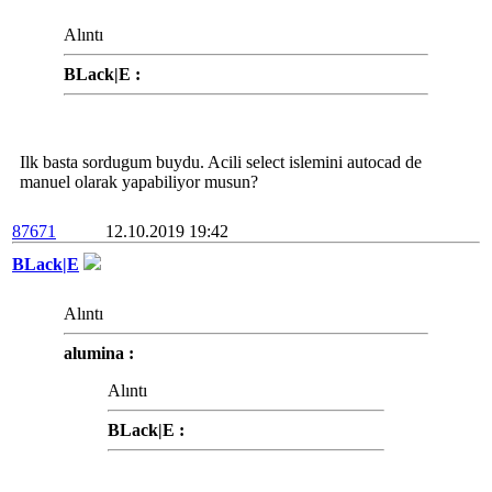
Alıntı
BLack|E :
Ilk basta sordugum buydu. Acili select islemini autocad de
manuel olarak yapabiliyor musun?
87671
12.10.2019 19:42
BLack|E
Alıntı
alumina :
Alıntı
BLack|E :