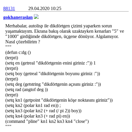
88131
29.04.2020 10:25
gokhaneraslan
Merhabalar, autolisp ile dikdörtgen çizimi yaparken sorun
yaşamaktayım. Ekrana bakış olarak uzaktayken kenarları "5" ve
"1000" girdiğimde dikdörtgen, üçgene dönüyor. Algılamıyor.
Nasıl çözebilirim ?
"""
(defun c:dg ()
(terpri)
(setq en (getreal "dikdörtgenin enini giriniz :")) 1
(terpri)
(setq boy (getreal "dikdörtgenin boyunu giriniz :"))
(terpri)
(setq deg (getstring "dikdörtgenin açısını giriniz :"))
(setq rad (angtof deg ))
(terpri)
(setq kn1 (getpoint "dikdörtgenin köşe noktasını giriniz"))
(setq kn2 (polar kn1 rad en)) ;
(setq kn3 (polar kn2 (+ rad (/ pi 2)) boy))
(setq kn4 (polar kn3 (+ rad pi) en))
(command "pline" kn1 kn2 kn3 kn4 "close")
"""