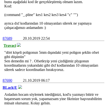
bunu aşağıdaki kod ile gerçekleştirmiş olmam lazım.
Kod:
(command "_.pline" kes1 kes2 kes3 kes4 "c" "")
ayrıca dxf kodlarından 10 olmayanları silerek ne yapmaya
çalışacağımızı anlamadım :)
87689
20.10.2019 22:54
Travaci
"dört köşeli poligonun 5mm dışındaki yeni poligon şeklin ofset
gibi düşünün"
Sen demedin mi ? . Ofsetleyip yeni çizdiğimiz plygonun
koordinatlarını yukarıdaki gibi dxf kodlarından 10 olmayanları
silerek sadece koordinatları bırakıyoruz.
87690
21.10.2019 06:17
BLack|E
Anladım hocam söylemek istediğinizi, kod'u yazmayı bitirir ve
başarırsam sorum yok, yapamazsam yine fikrinize başvurabilirim
müsait olursanız. Kolay gelsin.