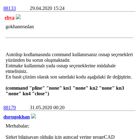
88133
29.04.2020 15:24
ehya
gokhaneraslan
Autolisp kodlamasında command kullanırsanız osnap seçenekleri
yüzünden bu sorun oluşmaktadır.
Entmake kullanmalı yada osnap seçeneklerine müdahale
etmelisiniz.
En basit çözüm olarak son satırdaki kodu aşağıdaki ile değiştirin.
(command "pline" "none" kn1 "none" kn2 "none" kn3
"none" kn4 "close")
88179
31.05.2020 00:20
durugokhan
Merhabalar;
Şirket bilgisayarı olduğu için autocad yerine progeCAD