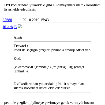
Dxf kodlarından yukarıdaki gibi 10 olmayanları silerek koordinat
listesi elde edebilirsin.
87688
20.10.2019 15:43
BLack|E
Alıntı
Travaci :
Pedit ile seçtiğin çizgileri plyline a çevirip offset yap
Kod:
(vl-remove-if '(lambda(a) (/= (car a) 10)) (entget
(entlast)))
Dxf kodlarından yukarıdaki gibi 10 olmayanları
silerek koordinat listesi elde edebilirsin.
pedit ile çizgileri plyline'ye çevirmeye gerek varmıydı hocam