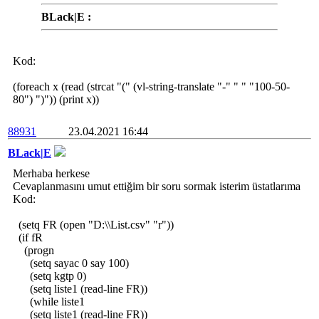
BLack|E :
Kod:
(foreach x (read (strcat "(" (vl-string-translate "-" " " "100-50-
80") ")")) (print x))
88931
23.04.2021 16:44
BLack|E
Merhaba herkese
Cevaplanmasını umut ettiğim bir soru sormak isterim üstatlarıma
Kod:
(setq FR (open "D:\\List.csv" "r"))
(if fR
(progn
(setq sayac 0 say 100)
(setq kgtp 0)
(setq liste1 (read-line FR))
(while liste1
(setq liste1 (read-line FR))