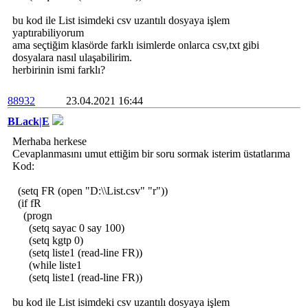
bu kod ile List isimdeki csv uzantılı dosyaya işlem
yaptırabiliyorum
ama seçtiğim klasörde farklı isimlerde onlarca csv,txt gibi
dosyalara nasıl ulaşabilirim.
herbirinin ismi farklı?
88932
23.04.2021 16:44
BLack|E
Merhaba herkese
Cevaplanmasını umut ettiğim bir soru sormak isterim üstatlarıma
Kod:
(setq FR (open "D:\\List.csv" "r"))
(if fR
(progn
(setq sayac 0 say 100)
(setq kgtp 0)
(setq liste1 (read-line FR))
(while liste1
(setq liste1 (read-line FR))
bu kod ile List isimdeki csv uzantılı dosyaya işlem