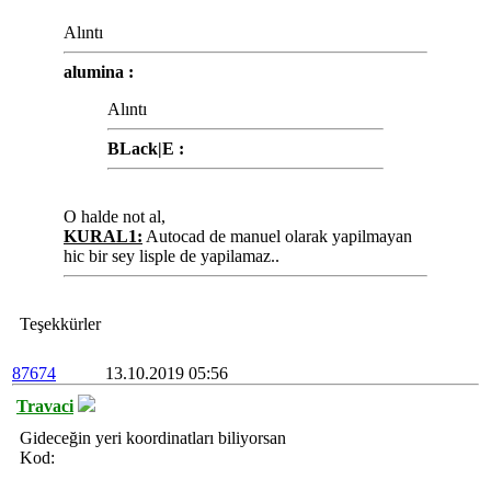
Alıntı
alumina :
Alıntı
BLack|E :
O halde not al,
KURAL1:
Autocad de manuel olarak yapilmayan
hic bir sey lisple de yapilamaz..
Teşekkürler
87674
13.10.2019 05:56
Travaci
Gideceğin yeri koordinatları biliyorsan
Kod: