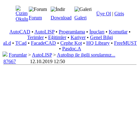
Üye Ol
|
Giriş
Forum
Download
Galeri
AutoCAD
•
AutoLISP
•
Programlama
•
İpuçları
•
Komutlar
•
Terimler
•
Eğitimler
•
Kariyer
•
Genel Bilgi
aLd
•
TCad
•
FacadeCAD
•
Cephe Kot
•
HQ Library
•
FreeMUST
•
Pasdoc.A
Forumlar
>
AutoLISP
>
Autolisp ile ilgili sorularınız...
87667
12.10.2019 12:50