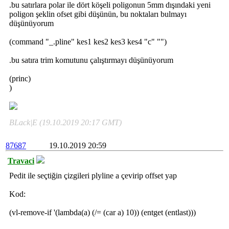
.bu satırlara polar ile dört köşeli poligonun 5mm dışındaki yeni
poligon şeklin ofset gibi düşünün, bu noktaları bulmayı
düşünüyorum
(command "_.pline" kes1 kes2 kes3 kes4 "c" "")
.bu satıra trim komutunu çalıştırmayı düşünüyorum
(princ)
)
BLack|E (19.10.2019 20:17 GMT)
87687
19.10.2019 20:59
Travaci
Pedit ile seçtiğin çizgileri plyline a çevirip offset yap
Kod:
(vl-remove-if '(lambda(a) (/= (car a) 10)) (entget (entlast)))