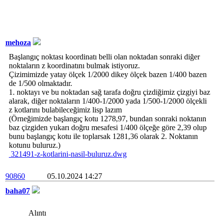
mehoza
Başlangıç noktası koordinatı belli olan noktadan sonraki diğer
noktaların z koordinatını bulmak istiyoruz.
Çizimimizde yatay ölçek 1/2000 dikey ölçek bazen 1/400 bazen
de 1/500 olmaktadır.
1. noktayı ve bu noktadan sağ tarafa doğru çizdiğimiz çizgiyi baz
alarak, diğer noktaların 1/400-1/2000 yada 1/500-1/2000 ölçekli
z kotlarını bulabileceğimiz lisp lazım
(Örneğimizde başlangıç kotu 1278,97, bundan sonraki noktanın
baz çizgiden yukarı doğru mesafesi 1/400 ölçeğe göre 2,39 olup
bunu başlangıç kotu ile toplarsak 1281,36 olarak 2. Noktanın
kotunu buluruz.)
321491-z-kotlarini-nasil-buluruz.dwg
90860
05.10.2024 14:27
baha07
Alıntı