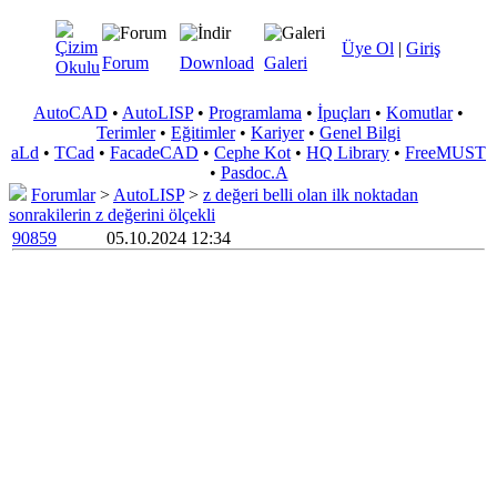
Üye Ol
|
Giriş
Forum
Download
Galeri
AutoCAD
•
AutoLISP
•
Programlama
•
İpuçları
•
Komutlar
•
Terimler
•
Eğitimler
•
Kariyer
•
Genel Bilgi
aLd
•
TCad
•
FacadeCAD
•
Cephe Kot
•
HQ Library
•
FreeMUST
•
Pasdoc.A
Forumlar
>
AutoLISP
>
z değeri belli olan ilk noktadan
sonrakilerin z değerini ölçekli
90859
05.10.2024 12:34