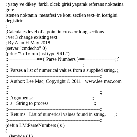
; yatay ve dikey farkli olcek girisi yaparak referans noktasina
gore
istenen noktanin mesafesi ve kotu secilen text~in icerigini
degistirir
;
;Calculates level of a point in cross or long sections
; ver 3 change existing text
; By Alan H May 2018
(setvar "cmdecho" 0)
(princ "\n To run just type SRL")
;;-------------------=={ Parse Numbers }==--------------------;;`
;; ;;
;; Parses a list of numerical values from a supplied string. ;;
;;------------------------------------------------------------;;
;; Author: Lee Mac, Copyright © 2011 - www.lee-mac.com
;;
;;------------------------------------------------------------;;
;; Arguments: ;;
;; s - String to process ;;
;;------------------------------------------------------------;;
;; Returns: List of numerical values found in string. ;;
;;------------------------------------------------------------;;
(defun LM:ParseNumbers ( s )
(
(lambda ( l )