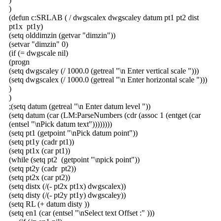
)
(defun c:SRLAB ( / dwgscalex dwgscaley datum pt1 pt2 dist
pt1x pt1y)
(setq olddimzin (getvar "dimzin"))
(setvar "dimzin" 0)
(if (= dwgscale nil)
(progn
(setq dwgscaley (/ 1000.0 (getreal "\n Enter vertical scale ")))
(setq dwgscalex (/ 1000.0 (getreal "\n Enter horizontal scale ")))
)
)
;(setq datum (getreal "\n Enter datum level "))
(setq datum (car (LM:ParseNumbers (cdr (assoc 1 (entget (car
(entsel "\nPick datum text"))))))))
(setq pt1 (getpoint "\nPick datum point"))
(setq pt1y (cadr pt1))
(setq pt1x (car pt1))
(while (setq pt2 (getpoint "\npick point"))
(setq pt2y (cadr pt2))
(setq pt2x (car pt2))
(setq distx (/(- pt2x pt1x) dwgscalex))
(setq disty (/(- pt2y pt1y) dwgscaley))
(setq RL (+ datum disty ))
(setq en1 (car (entsel "\nSelect text Offset :" )))