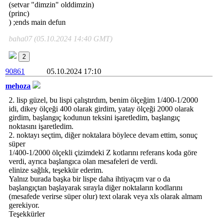
(setvar "dimzin" olddimzin)
(princ)
) ;ends main defun
baha07 (05.10.2024 14:40 GMT)
2
90861
05.10.2024 17:10
mehoza
2. lisp güzel, bu lispi çalıştırdım, benim ölçeğim 1/400-1/2000
idi, dikey ölçeği 400 olarak girdim, yatay ölçeği 2000 olarak
girdim, başlangıç kodunun teksini işaretledim, başlangıç
noktasını işaretledim.
2. noktayı seçtim, diğer noktalara böylece devam ettim, sonuç
süper
1/400-1/2000 ölçekli çizimdeki Z kotlarını referans koda göre
verdi, ayrıca başlangıca olan mesafeleri de verdi.
elinize sağlık, teşekkür ederim.
Yalnız burada başka bir lispe daha ihtiyaçım var o da
başlangıçtan başlayarak sırayla diğer noktaların kodlarını
(mesafede verirse süper olur) text olarak veya xls olarak almam
gerekiyor.
Teşekkürler