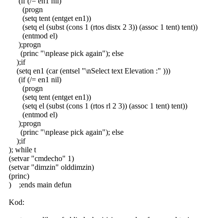
(if (/= en1 nil)
(progn
(setq tent (entget en1))
(setq el (subst (cons 1 (rtos distx 2 3)) (assoc 1 tent) tent))
(entmod el)
);progn
(princ "\nplease pick again"); else
);if
(setq en1 (car (entsel "\nSelect text Elevation :" )))
(if (/= en1 nil)
(progn
(setq tent (entget en1))
(setq el (subst (cons 1 (rtos rl 2 3)) (assoc 1 tent) tent))
(entmod el)
);progn
(princ "\nplease pick again"); else
);if
); while t
(setvar "cmdecho" 1)
(setvar "dimzin" olddimzin)
(princ)
) ;ends main defun
Kod: