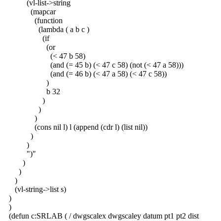
(vl-list->string
(mapcar
(function
(lambda ( a b c )
(if
(or
(< 47 b 58)
(and (= 45 b) (< 47 c 58) (not (< 47 a 58)))
(and (= 46 b) (< 47 a 58) (< 47 c 58))
)
b 32
)
)
)
(cons nil l) l (append (cdr l) (list nil))
)
)
")"
)
)
)
(vl-string->list s)
)
)
(defun c:SRLAB ( / dwgscalex dwgscaley datum pt1 pt2 dist