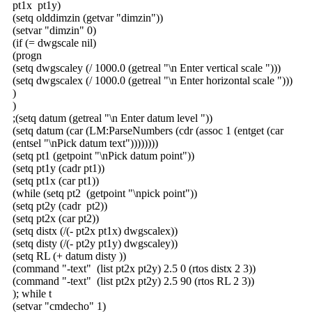
pt1x pt1y)
(setq olddimzin (getvar "dimzin"))
(setvar "dimzin" 0)
(if (= dwgscale nil)
(progn
(setq dwgscaley (/ 1000.0 (getreal "\n Enter vertical scale ")))
(setq dwgscalex (/ 1000.0 (getreal "\n Enter horizontal scale ")))
)
)
;(setq datum (getreal "\n Enter datum level "))
(setq datum (car (LM:ParseNumbers (cdr (assoc 1 (entget (car
(entsel "\nPick datum text"))))))))
(setq pt1 (getpoint "\nPick datum point"))
(setq pt1y (cadr pt1))
(setq pt1x (car pt1))
(while (setq pt2 (getpoint "\npick point"))
(setq pt2y (cadr pt2))
(setq pt2x (car pt2))
(setq distx (/(- pt2x pt1x) dwgscalex))
(setq disty (/(- pt2y pt1y) dwgscaley))
(setq RL (+ datum disty ))
(command "-text" (list pt2x pt2y) 2.5 0 (rtos distx 2 3))
(command "-text" (list pt2x pt2y) 2.5 90 (rtos RL 2 3))
); while t
(setvar "cmdecho" 1)