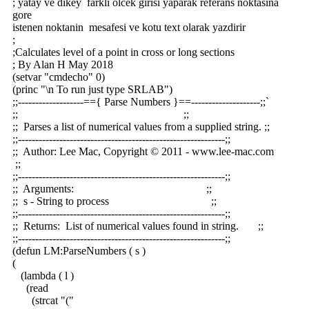
; yatay ve dikey farkli olcek girisi yaparak referans noktasina
gore
istenen noktanin mesafesi ve kotu text olarak yazdirir
;
;Calculates level of a point in cross or long sections
; By Alan H May 2018
(setvar "cmdecho" 0)
(princ "\n To run just type SRLAB")
;;-------------------=={ Parse Numbers }==--------------------;;`
;; ;;
;; Parses a list of numerical values from a supplied string. ;;
;;------------------------------------------------------------;;
;; Author: Lee Mac, Copyright © 2011 - www.lee-mac.com
;;
;;------------------------------------------------------------;;
;; Arguments: ;;
;; s - String to process ;;
;;------------------------------------------------------------;;
;; Returns: List of numerical values found in string. ;;
;;------------------------------------------------------------;;
(defun LM:ParseNumbers ( s )
(
(lambda ( l )
(read
(strcat "("