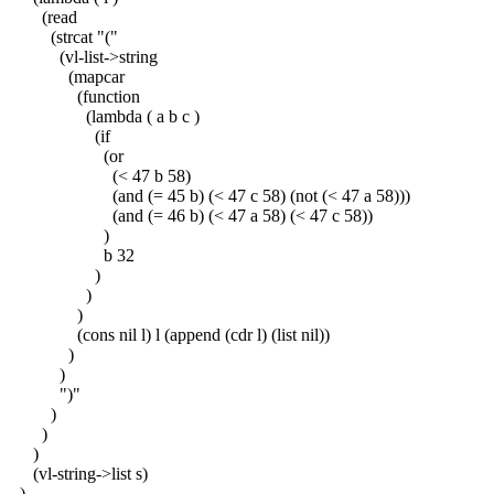
(read
(strcat "("
(vl-list->string
(mapcar
(function
(lambda ( a b c )
(if
(or
(< 47 b 58)
(and (= 45 b) (< 47 c 58) (not (< 47 a 58)))
(and (= 46 b) (< 47 a 58) (< 47 c 58))
)
b 32
)
)
)
(cons nil l) l (append (cdr l) (list nil))
)
)
")"
)
)
)
(vl-string->list s)
)