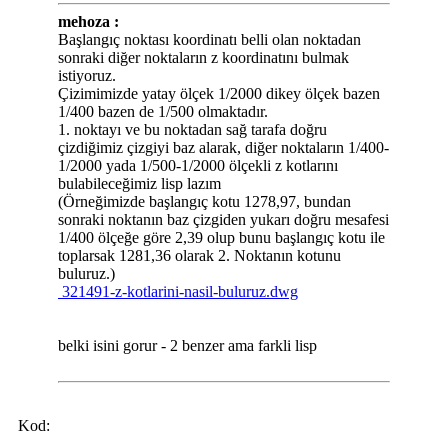
mehoza :
Başlangıç noktası koordinatı belli olan noktadan
sonraki diğer noktaların z koordinatını bulmak
istiyoruz.
Çizimimizde yatay ölçek 1/2000 dikey ölçek bazen
1/400 bazen de 1/500 olmaktadır.
1. noktayı ve bu noktadan sağ tarafa doğru
çizdiğimiz çizgiyi baz alarak, diğer noktaların 1/400-
1/2000 yada 1/500-1/2000 ölçekli z kotlarını
bulabileceğimiz lisp lazım
(Örneğimizde başlangıç kotu 1278,97, bundan
sonraki noktanın baz çizgiden yukarı doğru mesafesi
1/400 ölçeğe göre 2,39 olup bunu başlangıç kotu ile
toplarsak 1281,36 olarak 2. Noktanın kotunu
buluruz.)
321491-z-kotlarini-nasil-buluruz.dwg
belki isini gorur - 2 benzer ama farkli lisp
Kod: