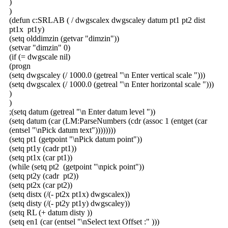
)
)
(defun c:SRLAB ( / dwgscalex dwgscaley datum pt1 pt2 dist
pt1x pt1y)
(setq olddimzin (getvar "dimzin"))
(setvar "dimzin" 0)
(if (= dwgscale nil)
(progn
(setq dwgscaley (/ 1000.0 (getreal "\n Enter vertical scale ")))
(setq dwgscalex (/ 1000.0 (getreal "\n Enter horizontal scale ")))
)
)
;(setq datum (getreal "\n Enter datum level "))
(setq datum (car (LM:ParseNumbers (cdr (assoc 1 (entget (car
(entsel "\nPick datum text"))))))))
(setq pt1 (getpoint "\nPick datum point"))
(setq pt1y (cadr pt1))
(setq pt1x (car pt1))
(while (setq pt2 (getpoint "\npick point"))
(setq pt2y (cadr pt2))
(setq pt2x (car pt2))
(setq distx (/(- pt2x pt1x) dwgscalex))
(setq disty (/(- pt2y pt1y) dwgscaley))
(setq RL (+ datum disty ))
(setq en1 (car (entsel "\nSelect text Offset :" )))