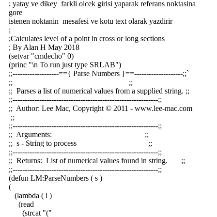
; yatay ve dikey farkli olcek girisi yaparak referans noktasina
gore
istenen noktanin mesafesi ve kotu text olarak yazdirir
;
;Calculates level of a point in cross or long sections
; By Alan H May 2018
(setvar "cmdecho" 0)
(princ "\n To run just type SRLAB")
;;-------------------=={ Parse Numbers }==--------------------;;`
;; ;;
;; Parses a list of numerical values from a supplied string. ;;
;;------------------------------------------------------------;;
;; Author: Lee Mac, Copyright © 2011 - www.lee-mac.com
;;
;;------------------------------------------------------------;;
;; Arguments: ;;
;; s - String to process ;;
;;------------------------------------------------------------;;
;; Returns: List of numerical values found in string. ;;
;;------------------------------------------------------------;;
(defun LM:ParseNumbers ( s )
(
(lambda ( l )
(read
(strcat "("