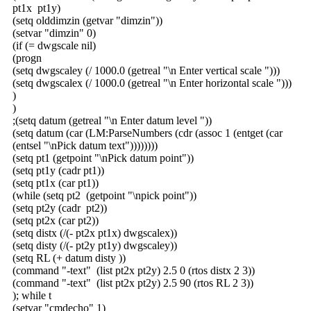
pt1x pt1y)
(setq olddimzin (getvar "dimzin"))
(setvar "dimzin" 0)
(if (= dwgscale nil)
(progn
(setq dwgscaley (/ 1000.0 (getreal "\n Enter vertical scale ")))
(setq dwgscalex (/ 1000.0 (getreal "\n Enter horizontal scale ")))
)
)
;(setq datum (getreal "\n Enter datum level "))
(setq datum (car (LM:ParseNumbers (cdr (assoc 1 (entget (car
(entsel "\nPick datum text"))))))))
(setq pt1 (getpoint "\nPick datum point"))
(setq pt1y (cadr pt1))
(setq pt1x (car pt1))
(while (setq pt2 (getpoint "\npick point"))
(setq pt2y (cadr pt2))
(setq pt2x (car pt2))
(setq distx (/(- pt2x pt1x) dwgscalex))
(setq disty (/(- pt2y pt1y) dwgscaley))
(setq RL (+ datum disty ))
(command "-text" (list pt2x pt2y) 2.5 0 (rtos distx 2 3))
(command "-text" (list pt2x pt2y) 2.5 90 (rtos RL 2 3))
); while t
(setvar "cmdecho" 1)