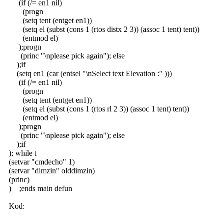
(if (/= en1 nil)
(progn
(setq tent (entget en1))
(setq el (subst (cons 1 (rtos distx 2 3)) (assoc 1 tent) tent))
(entmod el)
);progn
(princ "\nplease pick again"); else
);if
(setq en1 (car (entsel "\nSelect text Elevation :" )))
(if (/= en1 nil)
(progn
(setq tent (entget en1))
(setq el (subst (cons 1 (rtos rl 2 3)) (assoc 1 tent) tent))
(entmod el)
);progn
(princ "\nplease pick again"); else
);if
); while t
(setvar "cmdecho" 1)
(setvar "dimzin" olddimzin)
(princ)
) ;ends main defun
Kod: