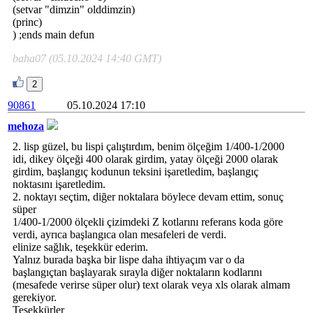
(setvar "dimzin" olddimzin)
(princ)
) ;ends main defun
baha07 (05.10.2024 14:40 GMT)
2
90861
05.10.2024 17:10
mehoza
2. lisp güzel, bu lispi çalıştırdım, benim ölçeğim 1/400-1/2000
idi, dikey ölçeği 400 olarak girdim, yatay ölçeği 2000 olarak
girdim, başlangıç kodunun teksini işaretledim, başlangıç
noktasını işaretledim.
2. noktayı seçtim, diğer noktalara böylece devam ettim, sonuç
süper
1/400-1/2000 ölçekli çizimdeki Z kotlarını referans koda göre
verdi, ayrıca başlangıca olan mesafeleri de verdi.
elinize sağlık, teşekkür ederim.
Yalnız burada başka bir lispe daha ihtiyaçım var o da
başlangıçtan başlayarak sırayla diğer noktaların kodlarını
(mesafede verirse süper olur) text olarak veya xls olarak almam
gerekiyor.
Teşekkürler