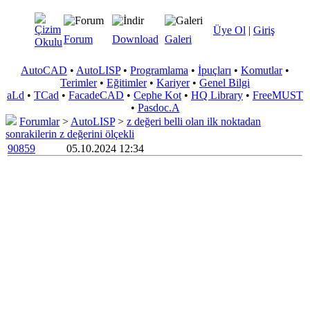
Üye Ol
|
Giriş
Forum
Download
Galeri
AutoCAD
•
AutoLISP
•
Programlama
•
İpuçları
•
Komutlar
•
Terimler
•
Eğitimler
•
Kariyer
•
Genel Bilgi
aLd
•
TCad
•
FacadeCAD
•
Cephe Kot
•
HQ Library
•
FreeMUST
•
Pasdoc.A
Forumlar
>
AutoLISP
>
z değeri belli olan ilk noktadan
sonrakilerin z değerini ölçekli
90859
05.10.2024 12:34