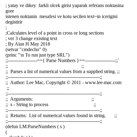
; yatay ve dikey farkli olcek girisi yaparak referans noktasina
gore
istenen noktanin mesafesi ve kotu secilen text~in icerigini
degistirir
;
;Calculates level of a point in cross or long sections
; ver 3 change existing text
; By Alan H May 2018
(setvar "cmdecho" 0)
(princ "\n To run just type SRL")
;;-------------------=={ Parse Numbers }==--------------------;;`
;; ;;
;; Parses a list of numerical values from a supplied string. ;;
;;------------------------------------------------------------;;
;; Author: Lee Mac, Copyright © 2011 - www.lee-mac.com
;;
;;------------------------------------------------------------;;
;; Arguments: ;;
;; s - String to process ;;
;;------------------------------------------------------------;;
;; Returns: List of numerical values found in string. ;;
;;------------------------------------------------------------;;
(defun LM:ParseNumbers ( s )
(