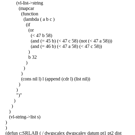
(vl-list->string
(mapcar
(function
(lambda ( a b c )
(if
(or
(< 47 b 58)
(and (= 45 b) (< 47 c 58) (not (< 47 a 58)))
(and (= 46 b) (< 47 a 58) (< 47 c 58))
)
b 32
)
)
)
(cons nil l) l (append (cdr l) (list nil))
)
)
")"
)
)
)
(vl-string->list s)
)
)
(defun c:SRLAB ( / dwgscalex dwgscaley datum pt1 pt2 dist