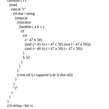
(lambda ( l )
(read
(strcat "("
(vl-list->string
(mapcar
(function
(lambda ( a b c )
(if
(or
(< 47 b 58)
(and (= 45 b) (< 47 c 58) (not (< 47 a 58)))
(and (= 46 b) (< 47 a 58) (< 47 c 58))
)
b 32
)
)
)
(cons nil l) l (append (cdr l) (list nil))
)
)
")"
)
)
)
(vl-string->list s)