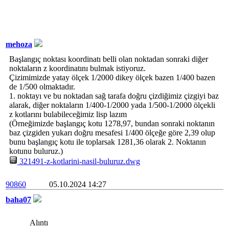
mehoza
Başlangıç noktası koordinatı belli olan noktadan sonraki diğer
noktaların z koordinatını bulmak istiyoruz.
Çizimimizde yatay ölçek 1/2000 dikey ölçek bazen 1/400 bazen
de 1/500 olmaktadır.
1. noktayı ve bu noktadan sağ tarafa doğru çizdiğimiz çizgiyi baz
alarak, diğer noktaların 1/400-1/2000 yada 1/500-1/2000 ölçekli
z kotlarını bulabileceğimiz lisp lazım
(Örneğimizde başlangıç kotu 1278,97, bundan sonraki noktanın
baz çizgiden yukarı doğru mesafesi 1/400 ölçeğe göre 2,39 olup
bunu başlangıç kotu ile toplarsak 1281,36 olarak 2. Noktanın
kotunu buluruz.)
321491-z-kotlarini-nasil-buluruz.dwg
90860
05.10.2024 14:27
baha07
Alıntı