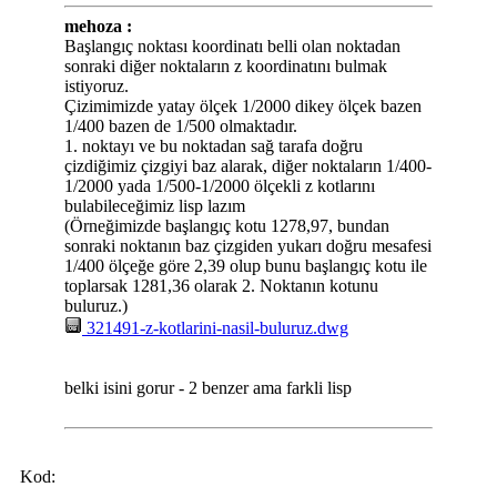
mehoza :
Başlangıç noktası koordinatı belli olan noktadan
sonraki diğer noktaların z koordinatını bulmak
istiyoruz.
Çizimimizde yatay ölçek 1/2000 dikey ölçek bazen
1/400 bazen de 1/500 olmaktadır.
1. noktayı ve bu noktadan sağ tarafa doğru
çizdiğimiz çizgiyi baz alarak, diğer noktaların 1/400-
1/2000 yada 1/500-1/2000 ölçekli z kotlarını
bulabileceğimiz lisp lazım
(Örneğimizde başlangıç kotu 1278,97, bundan
sonraki noktanın baz çizgiden yukarı doğru mesafesi
1/400 ölçeğe göre 2,39 olup bunu başlangıç kotu ile
toplarsak 1281,36 olarak 2. Noktanın kotunu
buluruz.)
321491-z-kotlarini-nasil-buluruz.dwg
belki isini gorur - 2 benzer ama farkli lisp
Kod: