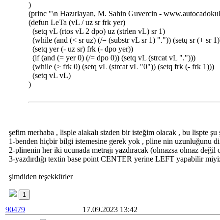
)
(princ "\n Hazırlayan, M. Sahin Guvercin - www.autocadoku
(defun LeTa (vL / uz sr frk yer)
(setq vL (rtos vL 2 dpo) uz (strlen vL) sr 1)
(while (and (< sr uz) (/= (substr vL sr 1) ".")) (setq sr (+ sr 1)
(setq yer (- uz sr) frk (- dpo yer))
(if (and (= yer 0) (/= dpo 0)) (setq vL (strcat vL ".")))
(while (> frk 0) (setq vL (strcat vL "0")) (setq frk (- frk 1)))
(setq vL vL)
)
şefim merhaba , lisple alakalı sizden bir isteğim olacak , bu lispte şu 
1-benden hiçbir bilgi istemesine gerek yok , pline nin uzunluğunu di
2-plinenin her iki ucunada metrajı yazdıracak (olmazsa olmaz değil 
3-yazdırdığı textin base point CENTER yerine LEFT yapabilir miyi
şimdiden teşekkürler
1
90479
17.09.2023 13:42