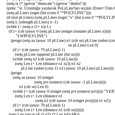
(setq tx (* (getvar "dimscale") (getvar "dimtxt")))
(princ "\n Uzunluğu yazılacak PoLyLine'ları seçiniz (Enter=Tüm Ç
(setq pLLines (ssget (list (cons 0 "*POLYLINE"))))
(if (not pLLines) (setq pLLines (ssget "x" (list (cons 0 "*POLYLI
(setq L (sslength pLLines) n -1)
(while (< (setq n (1+ n)) L)
(if (= (cdr (assoc 0 (setq pLLine (entget (ssname pLLines n)))))
"LWPOLYLINE")
(progn (setq sn (assoc 10 pLLine) n1 (cdr sn) pLLine (subst (con
sn pLLine) Len 0)
(if (= (cdr (assoc 70 pLLine)) 1)
(setq pLLine (append pLLine (list sn))))
(while (setq n2 (cdr (assoc 10 pLLine)))
(setq Len (+ Len (distance n1 n2)) n1 n2
pLLine (subst (cons 11 n1) (assoc 10 pLLine) pLLine))))
(progn
(setq sn (assoc 10 (entget
(setq pvt (entnext (cdr (assoc -1 pLLine))))))
n1 (cdr sn) Len 0)
(while (= (cdr (assoc 0 (entget (setq pvt (entnext pvt))))) "VE
(setq Len (+ Len (distance n1
(setq n2 (cdr (assoc 10 (entget pvt)))))) n1 n2))
(if (= (cdr (assoc 70 pLLine)) 1)
(setq Len (+ Len (distance n1 (cdr sn)))))))
(setq Len (strcat oE (LeTa (* Len luf)) bR))