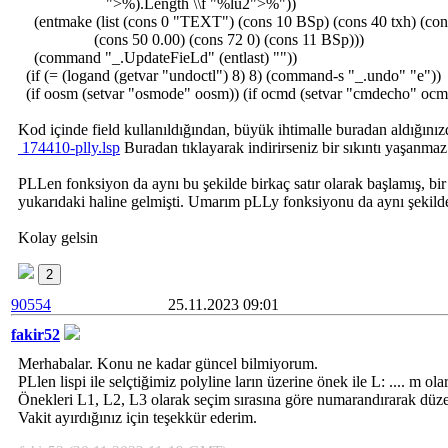
">%).Length \\f "%lu2">%"))
(entmake (list (cons 0 "TEXT") (cons 10 BSp) (cons 40 txh) (con
(cons 50 0.00) (cons 72 0) (cons 11 BSp)))
(command "_.UpdateFieLd" (entlast) ""))
(if (= (logand (getvar "undoctl") 8) 8) (command-s "_.undo" "e"))
(if oosm (setvar "osmode" oosm)) (if ocmd (setvar "cmdecho" ocmd
Kod içinde field kullanıldığından, büyük ihtimalle buradan aldığınızd
174410-plly.lsp
Buradan tıklayarak indirirseniz bir sıkıntı yaşanmaz
PLLen fonksiyon da aynı bu şekilde birkaç satır olarak başlamış, bi
yukarıdaki haline gelmişti. Umarım pLLy fonksiyonu da aynı şekil
Kolay gelsin
2
90554
25.11.2023 09:01
fakir52
Merhabalar. Konu ne kadar güncel bilmiyorum.
PLlen lispi ile selçtiğimiz polyline ların üzerine önek ile L: .... m o
Önekleri L1, L2, L3 olarak seçim sırasına göre numarandırarak düzen
Vakit ayırdığınız için teşekkür ederim.