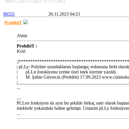
fakir52 (30.11.2023 11:19 GMT)
90555
26.11.2023 04:21
ProhibiT
Alıntı
ProhibiT :
Kod:
;|***********************************************
| pLLy: Polyline uzunluklarını başlangıç noktasına field olar
| pLLn fonskiyonu yerine özel istek üzerine yazıl
| M. Şahin Güvercin (Prohibit) 17.09.2023 www.cizi
|________________________________________________
...
....
PLLen fonksiyon da aynı bu şekilde birkaç satır olarak başla
isteklerle yukarıdaki haline gelmişti. Umarım pLLy fonksiyon
...