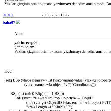
Yazıları çizginin orta noktasına yazdırmayı denedim ama olmadı. Bun
91010
20.03.2025 15:47
baha07
Alıntı
yalcinrecep06 :
Şefim Selam
Yazıları çizginin orta noktasına yazdırmayı denedim ama olmad
Kod:
(setq BSp (vlax-safearray->list (vlax-variant-value (vlax-get-propert
(vlax-ename->vla-object PvT) 'Coordinates)))
BSp (list (nth 0 BSp) (nth 1 BSp))
LnF (strcat "%<\\AcObjProp Object(%<\\_ObjId "
(itoa (vla-get-ObjectID (vlax-ename->vla-object PvT))
">%).Length \\f "%lu2">%"))