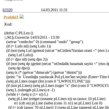
63320
14.03.2011 11:31
ProhibiT
Kod:
(defun C:PLLen ()
;;;M.Ş.Guvercin 14/03/2011 - 13:30
(setvar "cmdecho" 0) (command "undo" "group")
(if (= Lufo nil) (setq Lufo 1))
(if (not (setq Luf (getreal (strcat "\nCizilen/Yazılan orani <" (rtos Lu
(setq Luf Lufo))
(if (= dpo nil) (setq dpo 2))
(if (not (setq dp (getint (strcat "\nOndalik basamak sayisi <" (rtos d
(setq dp dpo))
(setq tx (* (getvar "dimscale") (getvar "dimtxt")))
(princ "\n Uzunluğu yazılacak PoLyLine'ları seçiniz (Enter=Tüm Ç
(setq pLLines (ssget (list (cons 0 "LWPOLYLINE"))))
(if (not pLLines) (setq pLLines (ssget "x" (list (cons 0 "LWPOLY
(setq L (sslength pLLines) n -1)
(while (< (setq n (1+ n)) L)
(setq pLLine (entget (ssname pLLines n)) sn (assoc 10 pLLine)
n1 (cdr sn) pLLine (subst (cons 11 n1) sn pLLine) Len 0)
(if (= (cdr (assoc 70 pLLine)) 1) (setq pLLine (append pLLine (list