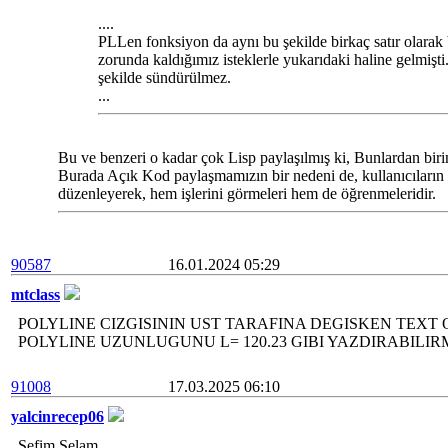
....
PLLen fonksiyon da aynı bu şekilde birkaç satır olarak
zorunda kaldığımız isteklerle yukarıdaki haline gelmi
şekilde sündürülmez.
...
Bu ve benzeri o kadar çok Lisp paylaşılmış ki, Bunlardan biri
Burada Açık Kod paylaşmamızın bir nedeni de, kullanıcıların b
düzenleyerek, hem işlerini görmeleri hem de öğrenmeleridir.
90587
16.01.2024 05:29
mtclass
POLYLINE CIZGISININ UST TARAFINA DEGISKEN TEXT O
POLYLINE UZUNLUGUNU L= 120.23 GIBI YAZDIRABILIRM
91008
17.03.2025 06:10
yalcinrecep06
Şefim Selam