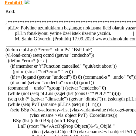
ProhibiT
Kod:
;|****************************************************
| pLLy: Polyline uzunluklarını başlangıç noktasına field olarak yaz
| pLLn fonskiyonu yerine özel istek üzerine yazıldı. |
| M. Şahin Güvercin (Prohibit) 17.09.2023 www.cizimokul
|_____________________________________________________
(defun c:pLLy (/ *error* txh n PvT BsP LnF)
(vl-load-com) (setq ocmd (getvar "cmdecho"))
(defun *error* (er / )
(if (member er '("Function cancelled" "quit/exit abort"))
(princ (strcat "\n\t*error* " er)))
(if (= (logand (getvar "undoctl") 8) 8) (command-s "_.undo" "e")
(if ocmd (setvar "cmdecho" ocmd)) (prin1))
(command "_undo" "group") (setvar "cmdecho" 0)
(while (not (setq pLLns (ssget (list (cons 0 "*POLY*"))))))
(setq txh (* (getvar "dimscale") (getvar "dimtxt")) n (sslength pLL
(while (setq PvT (ssname pLLns (setq n (1- n))))
(setq BSp (vlax-safearray->list (vlax-variant-value (vlax-get-prope
(vlax-ename->vla-object PvT) 'Coordinates)))
BSp (list (nth 0 BSp) (nth 1 BSp))
LnF (strcat "%<\\AcObjProp Object(%<\\_ObjId "
(itoa (vla-get-ObjectID (vlax-ename->vla-object PvT))