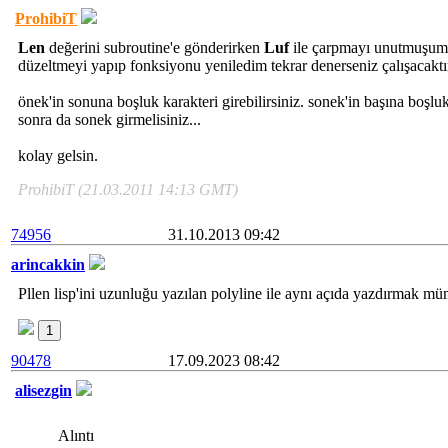
ProhibiT
Len
değerini subroutine'e gönderirken
Luf
ile çarpmayı unutmuşum.
düzeltmeyi yapıp fonksiyonu yeniledim tekrar denerseniz çalışacaktı
önek'in sonuna boşluk karakteri girebilirsiniz. sonek'in başına boşlu
sonra da sonek girmelisiniz...
kolay gelsin.
ProhibiT (21.03.2011 14:13 GMT)
74956
31.10.2013 09:42
arincakkin
Pllen lisp'ini uzunluğu yazılan polyline ile aynı açıda yazdırmak 
1
90478
17.09.2023 08:42
alisezgin
Alıntı