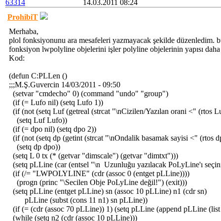
63314
14.03.2011 08:24
ProhibiT
Merhaba,
plol fonksiyonunu ara mesafeleri yazmayacak şekilde düzenledim. b
fonksiyon lwpolyline objelerini işler polyline objelerinin yapısı daha 
Kod:
(defun C:PLLen ()
;;;M.Ş.Guvercin 14/03/2011 - 09:50
(setvar "cmdecho" 0) (command "undo" "group")
(if (= Lufo nil) (setq Lufo 1))
(if (not (setq Luf (getreal (strcat "\nCizilen/Yazılan orani <" (rtos Lu
(setq Luf Lufo))
(if (= dpo nil) (setq dpo 2))
(if (not (setq dp (getint (strcat "\nOndalik basamak sayisi <" (rtos d
(setq dp dpo))
(setq L 0 tx (* (getvar "dimscale") (getvar "dimtxt")))
(setq pLLine (car (entsel "\n Uzunluğu yazılacak PoLyLine'ı seçini
(if (/= "LWPOLYLINE" (cdr (assoc 0 (entget pLLine))))
(progn (princ "\Secilen Obje PoLyLine değil!") (exit)))
(setq pLLine (entget pLLine) sn (assoc 10 pLLine) n1 (cdr sn)
pLLine (subst (cons 11 n1) sn pLLine))
(if (= (cdr (assoc 70 pLLine)) 1) (setq pLLine (append pLLine (list 
(while (setq n2 (cdr (assoc 10 pLLine)))