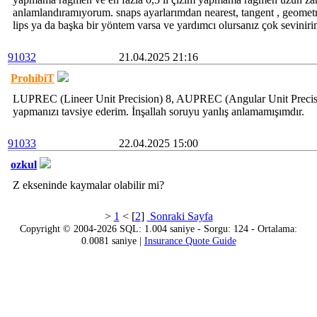
anlamlandıramıyorum. snaps ayarlarımdan nearest, tangent , geometri
lips ya da başka bir yöntem varsa ve yardımcı olursanız çok seviniri
91032
21.04.2025 21:16
ProhibiT
LUPREC (Lineer Unit Precision) 8, AUPREC (Angular Unit Precisio
yapmanızı tavsiye ederim. İnşallah soruyu yanlış anlamamışımdır.
91033
22.04.2025 15:00
ozkul
Z ekseninde kaymalar olabilir mi?
>
1
< [
2
]
Sonraki Sayfa
Copyright © 2004-2026 SQL: 1.004 saniye - Sorgu: 124 - Ortalama:
0.0081 saniye |
Insurance Quote Guide