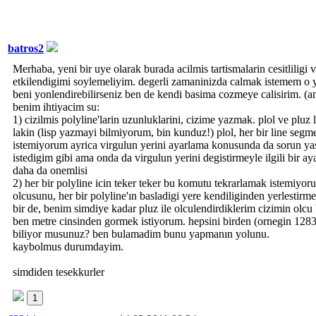
batros2
Merhaba, yeni bir uye olarak burada acilmis tartismalarin cesitliligi 
etkilendigimi soylemeliyim. degerli zamaninizda calmak istemem o y
beni yonlendirebilirseniz ben de kendi basima cozmeye calisirim. (ama 
benim ihtiyacim su:
1) cizilmis polyline'larin uzunluklarini, cizime yazmak. plol ve pluz li
lakin (lisp yazmayi bilmiyorum, bin kunduz!) plol, her bir line seg
istemiyorum ayrica virgulun yerini ayarlama konusunda da sorun yasi
istedigim gibi ama onda da virgulun yerini degistirmeyle ilgili bir ay
daha da onemlisi
2) her bir polyline icin teker teker bu komutu tekrarlamak istemiyoru
olcusunu, her bir polyline'ın basladigi yere kendiliginden yerlestirm
bir de, benim simdiye kadar pluz ile olculendirdiklerim cizimin olcu
ben metre cinsinden gormek istiyorum. hepsini birden (ornegin 12834
biliyor musunuz? ben bulamadim bunu yapmanın yolunu.
kaybolmus durumdayim.
simdiden tesekkurler
1