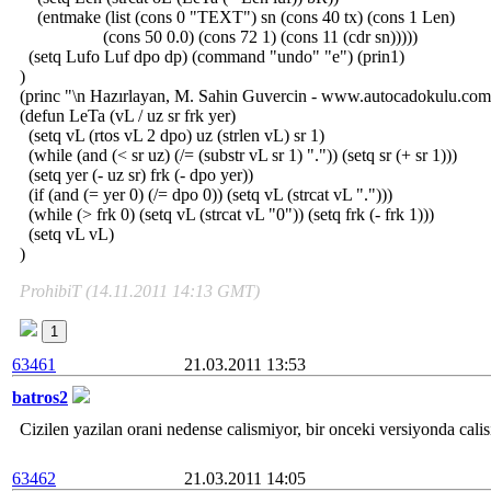
(entmake (list (cons 0 "TEXT") sn (cons 40 tx) (cons 1 Len)
(cons 50 0.0) (cons 72 1) (cons 11 (cdr sn)))))
(setq Lufo Luf dpo dp) (command "undo" "e") (prin1)
)
(princ "\n Hazırlayan, M. Sahin Guvercin - www.autocadokulu.com
(defun LeTa (vL / uz sr frk yer)
(setq vL (rtos vL 2 dpo) uz (strlen vL) sr 1)
(while (and (< sr uz) (/= (substr vL sr 1) ".")) (setq sr (+ sr 1)))
(setq yer (- uz sr) frk (- dpo yer))
(if (and (= yer 0) (/= dpo 0)) (setq vL (strcat vL ".")))
(while (> frk 0) (setq vL (strcat vL "0")) (setq frk (- frk 1)))
(setq vL vL)
)
ProhibiT (14.11.2011 14:13 GMT)
1
63461
21.03.2011 13:53
batros2
Cizilen yazilan orani nedense calismiyor, bir onceki versiyonda calis
63462
21.03.2011 14:05