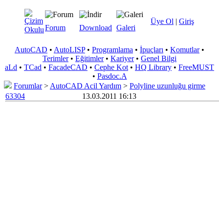
Üye Ol
|
Giriş
Forum
Download
Galeri
AutoCAD
•
AutoLISP
•
Programlama
•
İpuçları
•
Komutlar
•
Terimler
•
Eğitimler
•
Kariyer
•
Genel Bilgi
aLd
•
TCad
•
FacadeCAD
•
Cephe Kot
•
HQ Library
•
FreeMUST
•
Pasdoc.A
Forumlar
>
AutoCAD Acil Yardım
>
Polyline uzunluğu girme
63304
13.03.2011 16:13