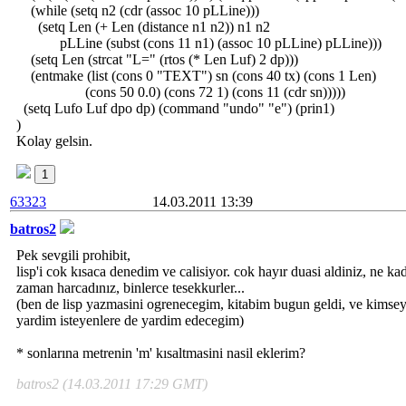
(while (setq n2 (cdr (assoc 10 pLLine)))
(setq Len (+ Len (distance n1 n2)) n1 n2
pLLine (subst (cons 11 n1) (assoc 10 pLLine) pLLine)))
(setq Len (strcat "L=" (rtos (* Len Luf) 2 dp)))
(entmake (list (cons 0 "TEXT") sn (cons 40 tx) (cons 1 Len)
(cons 50 0.0) (cons 72 1) (cons 11 (cdr sn)))))
(setq Lufo Luf dpo dp) (command "undo" "e") (prin1)
)
Kolay gelsin.
1
63323
14.03.2011 13:39
batros2
Pek sevgili prohibit,
lisp'i cok kısaca denedim ve calisiyor. cok hayır duasi aldiniz, ne ka
zaman harcadınız, binlerce tesekkurler...
(ben de lisp yazmasini ogrenecegim, kitabim bugun geldi, ve kimse
yardim isteyenlere de yardim edecegim)
* sonlarına metrenin 'm' kısaltmasini nasil eklerim?
batros2 (14.03.2011 17:29 GMT)