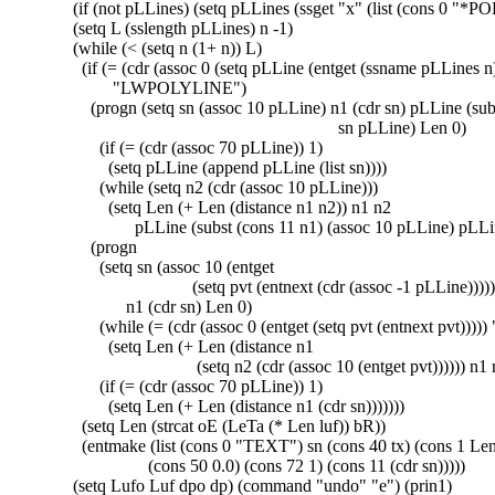
(if (not pLLines) (setq pLLines (ssget "x" (list (cons 0 "*
(setq L (sslength pLLines) n -1)
(while (< (setq n (1+ n)) L)
(if (= (cdr (assoc 0 (setq pLLine (entget (ssname pLLines n)
"LWPOLYLINE")
(progn (setq sn (assoc 10 pLLine) n1 (cdr sn) pLLine (subs
sn pLLine) Len 0)
(if (= (cdr (assoc 70 pLLine)) 1)
(setq pLLine (append pLLine (list sn))))
(while (setq n2 (cdr (assoc 10 pLLine)))
(setq Len (+ Len (distance n1 n2)) n1 n2
pLLine (subst (cons 11 n1) (assoc 10 pLLine) pLLin
(progn
(setq sn (assoc 10 (entget
(setq pvt (entnext (cdr (assoc -1 pLLine)))))
n1 (cdr sn) Len 0)
(while (= (cdr (assoc 0 (entget (setq pvt (entnext pvt)))
(setq Len (+ Len (distance n1
(setq n2 (cdr (assoc 10 (entget pvt)))))) n1 n
(if (= (cdr (assoc 70 pLLine)) 1)
(setq Len (+ Len (distance n1 (cdr sn)))))))
(setq Len (strcat oE (LeTa (* Len luf)) bR))
(entmake (list (cons 0 "TEXT") sn (cons 40 tx) (cons 1 Le
(cons 50 0.0) (cons 72 1) (cons 11 (cdr sn)))))
(setq Lufo Luf dpo dp) (command "undo" "e") (prin1)