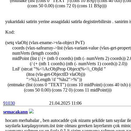
(entmake (list (cons 0 "TEXT") (cons 10 BSp) (cons 40 txh) (con
(cons 50 0.00) (cons 72 0) (cons 11 BSp)))
yukaridaki satirin yerine assagidaki satirla degistirebilirsin . sanirim i
Kod:
(setq vlaObj (vlax-ename->vla-object PvT)
coords (vlax-safearray->list (vlax-variant-value (vlax-get-propert
numVerts (length coords)
midPoint (list (/ (+ (nth 0 coords) (nth (- numVerts 2) coords)) 2.
(/ (+ (nth 1 coords) (nth (- numVerts 1) coords)) 2.0))
LnF (strcat "%<\\AcObjProp Object(%<\\_ObjId "
(itoa (vla-get-ObjectID vlaObj))
">%).Length \\f "%lu2">%"))
(entmake (list (cons 0 "TEXT") (cons 10 midPoint) (cons 40 txh) 
(cons 50 0.00) (cons 72 0) (cons 11 midPoint)))
91030
21.04.2025 11:06
semacakann
hocam merhabalar , ben autocadde çok nizamı şekilde tam sayılar i
sayılarla karşılaşıyorum.üst üste olması gereken layerlarım çok mini
yapmama rağmen ve en fazla 0,5 li çizim yapmama rağmen uzun zam