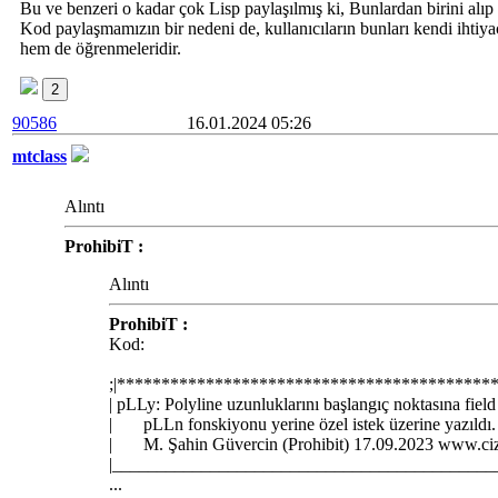
Bu ve benzeri o kadar çok Lisp paylaşılmış ki, Bunlardan birini alı
Kod paylaşmamızın bir nedeni de, kullanıcıların bunları kendi ihtiya
hem de öğrenmeleridir.
2
90586
16.01.2024 05:26
mtclass
Alıntı
ProhibiT :
Alıntı
ProhibiT :
Kod:
;|******************************************
| pLLy: Polyline uzunluklarını başlangıç noktasına fie
| pLLn fonskiyonu yerine özel istek üzerine 
| M. Şahin Güvercin (Prohibit) 17.09.2023 www
|___________________________________________
...