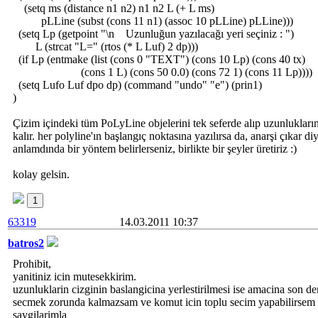
(setq ms (distance n1 n2) n1 n2 L (+ L ms)
pLLine (subst (cons 11 n1) (assoc 10 pLLine) pLLine)))
(setq Lp (getpoint "\n Uzunluğun yazılacağı yeri seçiniz : ")
L (strcat "L=" (rtos (* L Luf) 2 dp)))
(if Lp (entmake (list (cons 0 "TEXT") (cons 10 Lp) (cons 40 tx)
(cons 1 L) (cons 50 0.0) (cons 72 1) (cons 11 Lp))))
(setq Lufo Luf dpo dp) (command "undo" "e") (prin1)
)
Çizim içindeki tüm PoLyLine objelerini tek seferde alıp uzunlukları
kalır. her polyline'ın başlangıç noktasına yazılırsa da, anarşi çıkar
anlamdında bir yöntem belirlerseniz, birlikte bir şeyler üretiriz :)
kolay gelsin.
1
63319
14.03.2011 10:37
batros2
Prohibit,
yanitiniz icin mutesekkirim.
uzunluklarin cizginin baslangicina yerlestirilmesi ise amacina son de
secmek zorunda kalmazsam ve komut icin toplu secim yapabilirsem 
saygilarimla