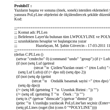
ProhibiT :
Yazıların başına ve sonuna (önek, sonek) istenilen eklemeleri
yanısıra PoLyLine objelerini de ölçülendirecek şekilde düzenl
Kod:
;;;=========================================
;;; Komut adı: PLLen
;;; Belirlenen Layer'da bulunan tüm LWPOLYLINE ve POLY
;;; uzunluklarını hesaplar ve başlangıcına yazar
;;; Hazırlayan, M. Şahin Güvercin - 17-03-2011 11
;;;=========================================
(defun C:PLLen ()
(setvar "cmdecho" 0) (command "undo" "group") (if (= Lufo 
(if (not (setq Luf (getreal
(strcat "\n Çizilen/Yazılan orani <" (rtos Lufo) "> 
(setq Luf Lufo)) (if (= dpo nil) (setq dpo 2))
(if (not (setq dp (getint
(strcat "\n Ondalik basamak sayisi <" (rtos dpo) ">
(setq dp dpo))
(/= (setq bR (getstring T "\n Uzunluk Birimi : ")) "")
(/= (setq oE (getstring T "\n Önek : ")) "")
(setq tx (* (getvar "dimscale") (getvar "dimtxt")))
(princ "\n Uzunluğu yazılacak PoLyLine'ları seçiniz (Enter
(setq pLLines (ssget (list (cons 0 "*POLYLINE"))))