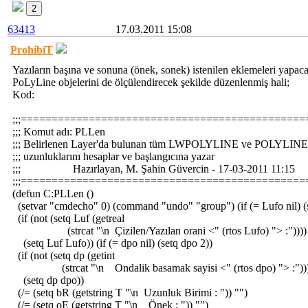
2
63413
17.03.2011 15:08
ProhibiT
Yazıların başına ve sonuna (önek, sonek) istenilen eklemeleri yapaca
PoLyLine objelerini de ölçülendirecek şekilde düzenlenmiş hali;
Kod:
;;;=============================================
;;; Komut adı: PLLen
;;; Belirlenen Layer'da bulunan tüm LWPOLYLINE ve POLYLINE o
;;; uzunluklarını hesaplar ve başlangıcına yazar
;;; Hazırlayan, M. Şahin Güvercin - 17-03-2011 11:15
;;;=============================================
(defun C:PLLen ()
(setvar "cmdecho" 0) (command "undo" "group") (if (= Lufo nil) (
(if (not (setq Luf (getreal
(strcat "\n Çizilen/Yazılan orani <" (rtos Lufo) "> :"))))
(setq Luf Lufo)) (if (= dpo nil) (setq dpo 2))
(if (not (setq dp (getint
(strcat "\n Ondalik basamak sayisi <" (rtos dpo) "> :"))
(setq dp dpo))
(/= (setq bR (getstring T "\n Uzunluk Birimi : ")) "")
(/= (setq oE (getstring T "\n Önek : ")) "")