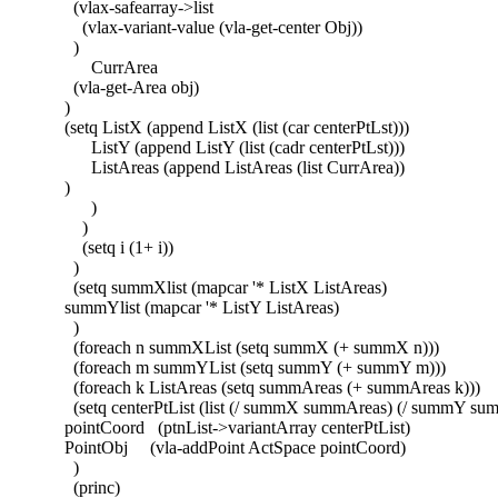
(vlax-safearray->list
(vlax-variant-value (vla-get-center Obj))
)
CurrArea
(vla-get-Area obj)
)
(setq ListX (append ListX (list (car centerPtLst)))
ListY (append ListY (list (cadr centerPtLst)))
ListAreas (append ListAreas (list CurrArea))
)
)
)
(setq i (1+ i))
)
(setq summXlist (mapcar '* ListX ListAreas)
summYlist (mapcar '* ListY ListAreas)
)
(foreach n summXList (setq summX (+ summX n)))
(foreach m summYList (setq summY (+ summY m)))
(foreach k ListAreas (setq summAreas (+ summAreas k)))
(setq centerPtList (list (/ summX summAreas) (/ summY su
pointCoord (ptnList->variantArray centerPtList)
PointObj (vla-addPoint ActSpace pointCoord)
)
(princ)