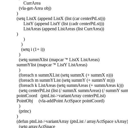
CurrArea
(vla-get-Area obj)
)
(setq ListX (append ListX (list (car centerPtLst)))
ListY (append ListY (list (cadr centerPtLst)))
ListAreas (append ListAreas (list CurrArea))
)
)
)
(setq i (1+ i))
)
(setq summXlist (mapcar '* ListX ListAreas)
summYlist (mapcar '* ListY ListAreas)
)
(foreach n summXList (setq summX (+ summX n)))
(foreach m summYList (setq summY (+ summY m)))
(foreach k ListAreas (setq summAreas (+ summAreas k)))
(setq centerPtList (list (/ summX summAreas) (/ summY su
pointCoord (ptnList->variantArray centerPtList)
PointObj (vla-addPoint ActSpace pointCoord)
)
(princ)
)
(defun ptnList->variantArray (ptsList / arrayActSpace sArray
(setq arrayActSpace