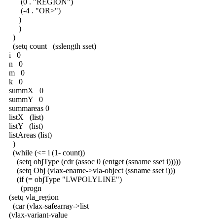
(0 . "REGION")
(-4 . "OR>")
)
)
)
(setq count (sslength sset)
i 0
n 0
m 0
k 0
summX 0
summY 0
summareas 0
listX (list)
listY (list)
listAreas (list)
)
(while (<= i (1- count))
(setq objType (cdr (assoc 0 (entget (ssname sset i)))))
(setq Obj (vlax-ename->vla-object (ssname sset i)))
(if (= objType "LWPOLYLINE")
(progn
(setq vla_region
(car (vlax-safearray->list
(vlax-variant-value