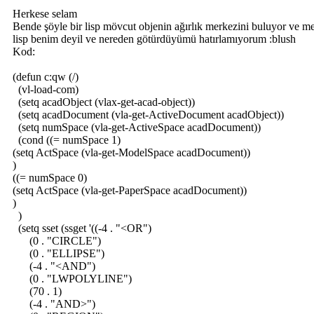
Herkese selam
Bende şöyle bir lisp mövcut objenin ağırlık merkezini buluyor ve me
lisp benim deyil ve nereden götürdüyümü hatırlamıyorum :blush
Kod:
(defun c:qw (/)
(vl-load-com)
(setq acadObject (vlax-get-acad-object))
(setq acadDocument (vla-get-ActiveDocument acadObject))
(setq numSpace (vla-get-ActiveSpace acadDocument))
(cond ((= numSpace 1)
(setq ActSpace (vla-get-ModelSpace acadDocument))
)
((= numSpace 0)
(setq ActSpace (vla-get-PaperSpace acadDocument))
)
)
(setq sset (ssget '((-4 . "<OR")
(0 . "CIRCLE")
(0 . "ELLIPSE")
(-4 . "<AND")
(0 . "LWPOLYLINE")
(70 . 1)
(-4 . "AND>")