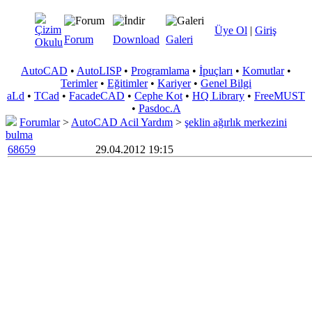
Üye Ol
|
Giriş
Forum
Download
Galeri
AutoCAD
•
AutoLISP
•
Programlama
•
İpuçları
•
Komutlar
•
Terimler
•
Eğitimler
•
Kariyer
•
Genel Bilgi
aLd
•
TCad
•
FacadeCAD
•
Cephe Kot
•
HQ Library
•
FreeMUST
•
Pasdoc.A
Forumlar
>
AutoCAD Acil Yardım
>
şeklin ağırlık merkezini
bulma
68659
29.04.2012 19:15