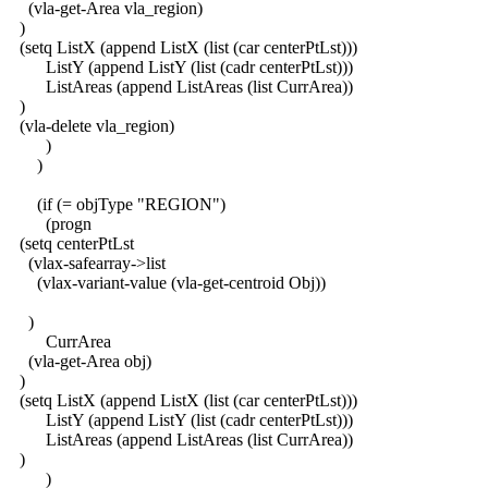
(vla-get-Area vla_region)
)
(setq ListX (append ListX (list (car centerPtLst)))
ListY (append ListY (list (cadr centerPtLst)))
ListAreas (append ListAreas (list CurrArea))
)
(vla-delete vla_region)
)
)
(if (= objType "REGION")
(progn
(setq centerPtLst
(vlax-safearray->list
(vlax-variant-value (vla-get-centroid Obj))
)
CurrArea
(vla-get-Area obj)
)
(setq ListX (append ListX (list (car centerPtLst)))
ListY (append ListY (list (cadr centerPtLst)))
ListAreas (append ListAreas (list CurrArea))
)
)