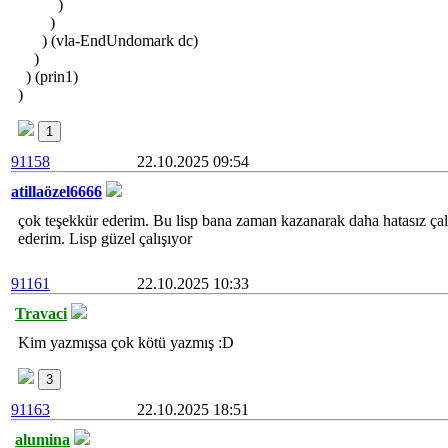
)
)
) (vla-EndUndomark dc)
)
) (prin1)
)
1
91158
22.10.2025 09:54
atillaözel6666
çok teşekkür ederim. Bu lisp bana zaman kazanarak daha hatasız ça
ederim. Lisp güzel çalışıyor
91161
22.10.2025 10:33
Travaci
Kim yazmışsa çok kötü yazmış :D
3
91163
22.10.2025 18:51
alumina