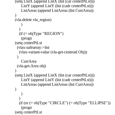
(setq ListX (append ListX (list (car centerPtLst)))
ListY (append ListY (list (cadr centerPtLst)))
ListAreas (append ListAreas (list CurrArea))
)
(vla-delete vla_region)
)
)
(if (= objType "REGION")
(progn
(setq centerPtLst
(vlax-safearray->list
(vlax-variant-value (vla-get-centroid Obj))
)
CurrArea
(vla-get-Area obj)
)
(setq ListX (append ListX (list (car centerPtLst)))
ListY (append ListY (list (cadr centerPtLst)))
ListAreas (append ListAreas (list CurrArea))
)
)
)
(if (or (= objType "CIRCLE") (= objType "ELLIPSE"))
(progn
(setq centerPtLst