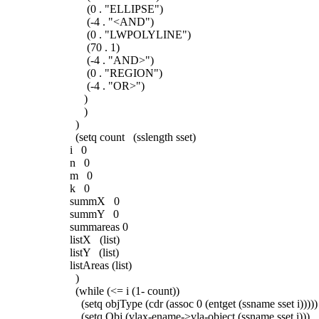
(0 . "ELLIPSE")
(-4 . "<AND")
(0 . "LWPOLYLINE")
(70 . 1)
(-4 . "AND>")
(0 . "REGION")
(-4 . "OR>")
)
)
)
(setq count (sslength sset)
i 0
n 0
m 0
k 0
summX 0
summY 0
summareas 0
listX (list)
listY (list)
listAreas (list)
)
(while (<= i (1- count))
(setq objType (cdr (assoc 0 (entget (ssname sset i)))))
(setq Obj (vlax-ename->vla-object (ssname sset i)))