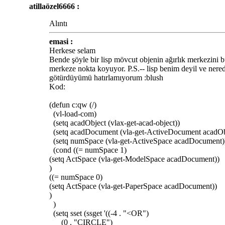
atillaözel6666 :
Alıntı
emasi :
Herkese selam
Bende şöyle bir lisp mövcut objenin ağırlık merkezini 
merkeze nokta koyuyor. P.S.-- lisp benim deyil ve nere
götürdüyümü hatırlamıyorum :blush
Kod:
(defun c:qw (/)
(vl-load-com)
(setq acadObject (vlax-get-acad-object))
(setq acadDocument (vla-get-ActiveDocument acadOb
(setq numSpace (vla-get-ActiveSpace acadDocument)
(cond ((= numSpace 1)
(setq ActSpace (vla-get-ModelSpace acadDocument))
)
((= numSpace 0)
(setq ActSpace (vla-get-PaperSpace acadDocument))
)
)
(setq sset (ssget '((-4 . "<OR")
(0 . "CIRCLE")