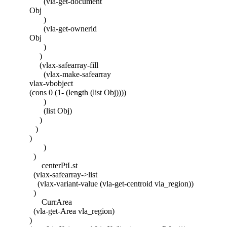
(vla-get-document
Obj
)
(vla-get-ownerid
Obj
)
)
(vlax-safearray-fill
(vlax-make-safearray
vlax-vbobject
(cons 0 (1- (length (list Obj))))
)
(list Obj)
)
)
)
)
)
centerPtLst
(vlax-safearray->list
(vlax-variant-value (vla-get-centroid vla_region))
)
CurrArea
(vla-get-Area vla_region)
)