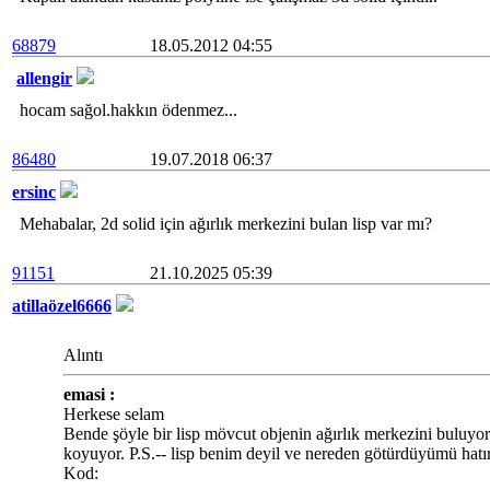
68879
18.05.2012 04:55
allengir
hocam sağol.hakkın ödenmez...
86480
19.07.2018 06:37
ersinc
Mehabalar, 2d solid için ağırlık merkezini bulan lisp var mı?
91151
21.10.2025 05:39
atillaözel6666
Alıntı
emasi :
Herkese selam
Bende şöyle bir lisp mövcut objenin ağırlık merkezini buluyo
koyuyor. P.S.-- lisp benim deyil ve nereden götürdüyümü hat
Kod: