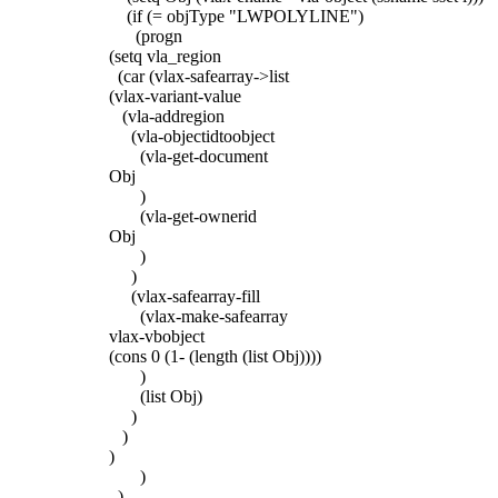
(if (= objType "LWPOLYLINE")
(progn
(setq vla_region
(car (vlax-safearray->list
(vlax-variant-value
(vla-addregion
(vla-objectidtoobject
(vla-get-document
Obj
)
(vla-get-ownerid
Obj
)
)
(vlax-safearray-fill
(vlax-make-safearray
vlax-vbobject
(cons 0 (1- (length (list Obj))))
)
(list Obj)
)
)
)
)
)