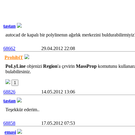
tastan
autocad de kapalı bir polylinenın ağırlık merkezini buldurabilirmiyiz
68662
29.04.2012 22:08
ProhibiT
PoLyLine
objenizi
Region
'a çevirin
MassProp
komutunu kullanarak
bulabilirsiniz.
1
68826
14.05.2012 13:06
tastan
Teşekkür ederim..
68858
17.05.2012 07:53
emasi