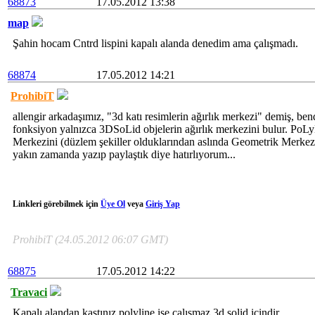
68873
17.05.2012 13:38
map
Şahin hocam Cntrd lispini kapalı alanda denedim ama çalışmadı.
68874
17.05.2012 14:21
ProhibiT
allengir arkadaşımız, "3d katı resimlerin ağırlık merkezi" demiş, b
fonksiyon yalnızca 3DSoLid objelerin ağırlık merkezini bulur. PoLy
Merkezini (düzlem şekiller olduklarından aslında Geometrik Merkezi
yakın zamanda yazıp paylaştık diye hatırlıyorum...
Linkleri görebilmek için
Üye Ol
veya
Giriş Yap
ProhibiT (24.05.2012 06:07 GMT)
68875
17.05.2012 14:22
Travaci
Kapalı alandan kastınız polyline ise çalışmaz 3d solid içindir.