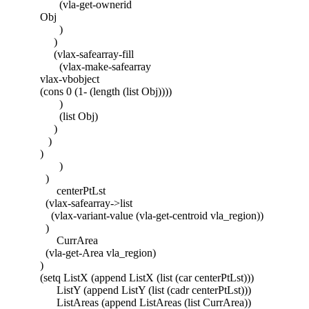
(vla-get-ownerid
Obj
)
)
(vlax-safearray-fill
(vlax-make-safearray
vlax-vbobject
(cons 0 (1- (length (list Obj))))
)
(list Obj)
)
)
)
)
)
centerPtLst
(vlax-safearray->list
(vlax-variant-value (vla-get-centroid vla_region))
)
CurrArea
(vla-get-Area vla_region)
)
(setq ListX (append ListX (list (car centerPtLst)))
ListY (append ListY (list (cadr centerPtLst)))
ListAreas (append ListAreas (list CurrArea))