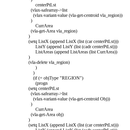
centerPtLst
(vlax-safearray->list
(vlax-variant-value (vla-get-centroid vla_region))
)
CurrArea
(vla-get-Area vla_region)
)
(setq ListX (append ListX (list (car centerPtLst)))
ListY (append ListY (list (cadr centerPtLst)))
ListAreas (append ListAreas (list CurrArea))
)
(vla-delete vla_region)
)
)
(if (= objType "REGION")
(progn
(setq centerPtLst
(vlax-safearray->list
(vlax-variant-value (vla-get-centroid Obj))
)
CurrArea
(vla-get-Area obj)
)
(setq ListX (append ListX (list (car centerPtLst)))