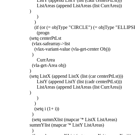
ListY (append ListY (list (cadr centerPtLst)))
ListAreas (append ListAreas (list CurrArea))
)
)
)
(if (or (= objType "CIRCLE") (= objType "ELLIPS
(progn
(setq centerPtLst
(vlax-safearray->list
(vlax-variant-value (vla-get-center Obj))
)
CurrArea
(vla-get-Area obj)
)
(setq ListX (append ListX (list (car centerPtLst)))
ListY (append ListY (list (cadr centerPtLst)))
ListAreas (append ListAreas (list CurrArea))
)
)
)
(setq i (1+ i))
)
(setq summXlist (mapcar '* ListX ListAreas)
summYlist (mapcar '* ListY ListAreas)
)