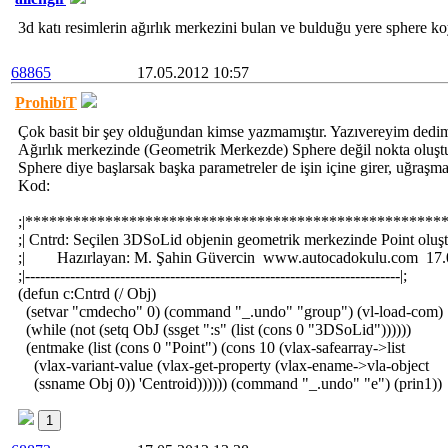
3d katı resimlerin ağırlık merkezini bulan ve bulduğu yere sphere ko
68865
17.05.2012 10:57
ProhibiT
Çok basit bir şey olduğundan kimse yazmamıştır. Yazıvereyim dedim
Ağırlık merkezinde (Geometrik Merkezde) Sphere değil nokta oluştu
Sphere diye başlarsak başka parametreler de işin içine girer, uğraş
Kod:
;|*****************************************************
;| Cntrd: Seçilen 3DSoLid objenin geometrik merkezinde Point ol
;| Hazırlayan: M. Şahin Güvercin www.autocadokulu.com 17.
;|---------------------------------------------------------------------------|;
(defun c:Cntrd (/ Obj)
(setvar "cmdecho" 0) (command "_.undo" "group") (vl-load-com)
(while (not (setq ObJ (ssget ":s" (list (cons 0 "3DSoLid"))))))
(entmake (list (cons 0 "Point") (cons 10 (vlax-safearray->list
(vlax-variant-value (vlax-get-property (vlax-ename->vla-object
(ssname Obj 0)) 'Centroid)))))) (command "_.undo" "e") (prin1))
1