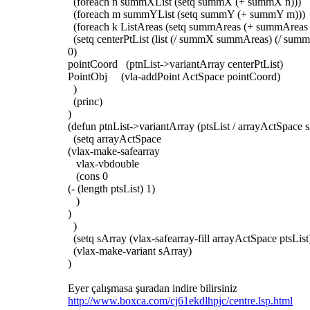
(foreach n summXList (setq summX (+ summX n)))
(foreach m summYList (setq summY (+ summY m)))
(foreach k ListAreas (setq summAreas (+ summAreas 
(setq centerPtList (list (/ summX summAreas) (/ su
0)
pointCoord (ptnList->variantArray centerPtList)
PointObj (vla-addPoint ActSpace pointCoord)
)
(princ)
)
(defun ptnList->variantArray (ptsList / arrayActSpace 
(setq arrayActSpace
(vlax-make-safearray
vlax-vbdouble
(cons 0
(- (length ptsList) 1)
)
)
)
(setq sArray (vlax-safearray-fill arrayActSpace ptsList
(vlax-make-variant sArray)
)
Eyer çalışmasa şuradan indire bilirsiniz
http://www.boxca.com/cj61ekdlhpjc/centre.lsp.html