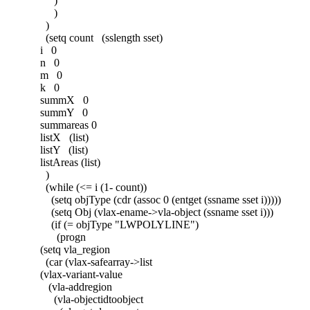
)
)
)
(setq count (sslength sset)
i 0
n 0
m 0
k 0
summX 0
summY 0
summareas 0
listX (list)
listY (list)
listAreas (list)
)
(while (<= i (1- count))
(setq objType (cdr (assoc 0 (entget (ssname sset i)))))
(setq Obj (vlax-ename->vla-object (ssname sset i)))
(if (= objType "LWPOLYLINE")
(progn
(setq vla_region
(car (vlax-safearray->list
(vlax-variant-value
(vla-addregion
(vla-objectidtoobject