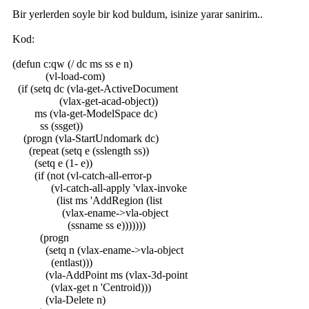
Bir yerlerden soyle bir kod buldum, isinize yarar sanirim..
Kod:
(defun c:qw (/ dc ms ss e n)
(vl-load-com)
(if (setq dc (vla-get-ActiveDocument
(vlax-get-acad-object))
ms (vla-get-ModelSpace dc)
ss (ssget))
(progn (vla-StartUndomark dc)
(repeat (setq e (sslength ss))
(setq e (1- e))
(if (not (vl-catch-all-error-p
(vl-catch-all-apply 'vlax-invoke
(list ms 'AddRegion (list
(vlax-ename->vla-object
(ssname ss e)))))))
(progn
(setq n (vlax-ename->vla-object
(entlast)))
(vla-AddPoint ms (vlax-3d-point
(vlax-get n 'Centroid)))
(vla-Delete n)