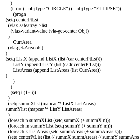
)
(if (or (= objType "CIRCLE") (= objType "ELLIPSE"))
(progn
(setq centerPtLst
(vlax-safearray->list
(vlax-variant-value (vla-get-center Obj))
)
CurrArea
(vla-get-Area obj)
)
(setq ListX (append ListX (list (car centerPtLst)))
ListY (append ListY (list (cadr centerPtLst)))
ListAreas (append ListAreas (list CurrArea))
)
)
)
(setq i (1+ i))
)
(setq summXlist (mapcar '* ListX ListAreas)
summYlist (mapcar '* ListY ListAreas)
)
(foreach n summXList (setq summX (+ summX n)))
(foreach m summYList (setq summY (+ summY m)))
(foreach k ListAreas (setq summAreas (+ summAreas k)))
(setq centerPtList (list (/ summX summAreas) (/ summY summArea