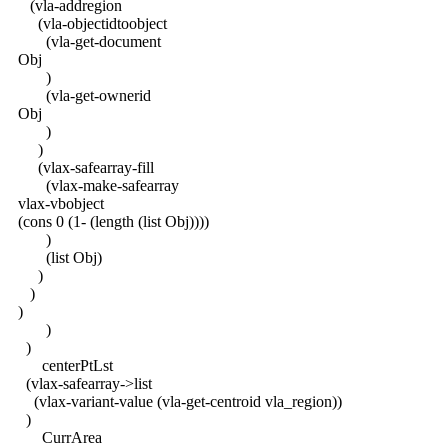
(vla-addregion
(vla-objectidtoobject
(vla-get-document
Obj
)
(vla-get-ownerid
Obj
)
)
(vlax-safearray-fill
(vlax-make-safearray
vlax-vbobject
(cons 0 (1- (length (list Obj))))
)
(list Obj)
)
)
)
)
)
centerPtLst
(vlax-safearray->list
(vlax-variant-value (vla-get-centroid vla_region))
)
CurrArea