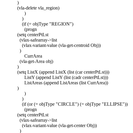
)
(vla-delete vla_region)
)
)
(if (= objType "REGION")
(progn
(setq centerPtLst
(vlax-safearray->list
(vlax-variant-value (vla-get-centroid Obj))
)
CurrArea
(vla-get-Area obj)
)
(setq ListX (append ListX (list (car centerPtLst)))
ListY (append ListY (list (cadr centerPtLst)))
ListAreas (append ListAreas (list CurrArea))
)
)
)
(if (or (= objType "CIRCLE") (= objType "ELLIPSE"))
(progn
(setq centerPtLst
(vlax-safearray->list
(vlax-variant-value (vla-get-center Obj))
)