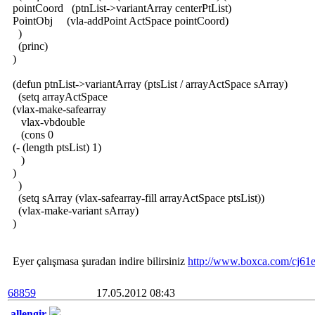
pointCoord (ptnList->variantArray centerPtList)
PointObj (vla-addPoint ActSpace pointCoord)
)
(princ)
)
(defun ptnList->variantArray (ptsList / arrayActSpace sArray)
(setq arrayActSpace
(vlax-make-safearray
vlax-vbdouble
(cons 0
(- (length ptsList) 1)
)
)
)
(setq sArray (vlax-safearray-fill arrayActSpace ptsList))
(vlax-make-variant sArray)
)
Eyer çalışmasa şuradan indire bilirsiniz
http://www.boxca.com/cj61ek
68859
17.05.2012 08:43
allengir