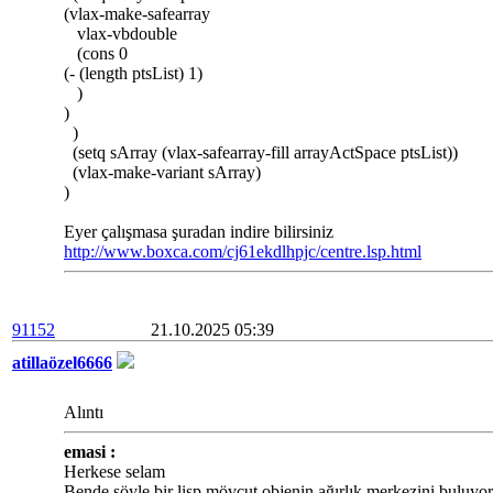
(vlax-make-safearray
vlax-vbdouble
(cons 0
(- (length ptsList) 1)
)
)
)
(setq sArray (vlax-safearray-fill arrayActSpace ptsList))
(vlax-make-variant sArray)
)
Eyer çalışmasa şuradan indire bilirsiniz
http://www.boxca.com/cj61ekdlhpjc/centre.lsp.html
91152
21.10.2025 05:39
atillaözel6666
Alıntı
emasi :
Herkese selam
Bende şöyle bir lisp mövcut objenin ağırlık merkezini buluyo