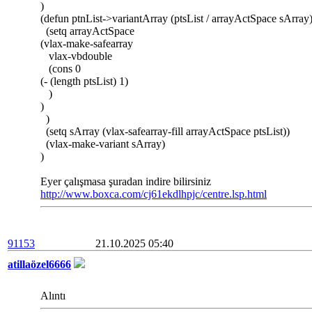
)
(defun ptnList->variantArray (ptsList / arrayActSpace sArray
(setq arrayActSpace
(vlax-make-safearray
vlax-vbdouble
(cons 0
(- (length ptsList) 1)
)
)
)
(setq sArray (vlax-safearray-fill arrayActSpace ptsList))
(vlax-make-variant sArray)
)
Eyer çalışmasa şuradan indire bilirsiniz
http://www.boxca.com/cj61ekdlhpjc/centre.lsp.html
91153
21.10.2025 05:40
atillaözel6666
Alıntı