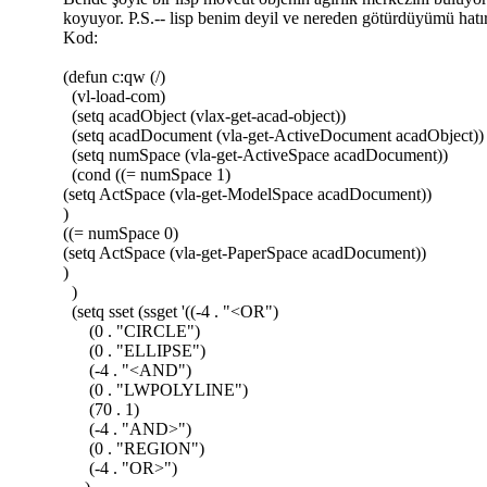
koyuyor. P.S.-- lisp benim deyil ve nereden götürdüyümü hat
Kod:
(defun c:qw (/)
(vl-load-com)
(setq acadObject (vlax-get-acad-object))
(setq acadDocument (vla-get-ActiveDocument acadObject))
(setq numSpace (vla-get-ActiveSpace acadDocument))
(cond ((= numSpace 1)
(setq ActSpace (vla-get-ModelSpace acadDocument))
)
((= numSpace 0)
(setq ActSpace (vla-get-PaperSpace acadDocument))
)
)
(setq sset (ssget '((-4 . "<OR")
(0 . "CIRCLE")
(0 . "ELLIPSE")
(-4 . "<AND")
(0 . "LWPOLYLINE")
(70 . 1)
(-4 . "AND>")
(0 . "REGION")
(-4 . "OR>")