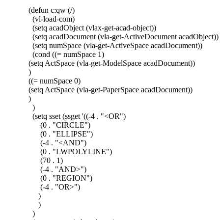
(defun c:qw (/)
(vl-load-com)
(setq acadObject (vlax-get-acad-object))
(setq acadDocument (vla-get-ActiveDocument acadObject))
(setq numSpace (vla-get-ActiveSpace acadDocument))
(cond ((= numSpace 1)
(setq ActSpace (vla-get-ModelSpace acadDocument))
)
((= numSpace 0)
(setq ActSpace (vla-get-PaperSpace acadDocument))
)
)
(setq sset (ssget '((-4 . "<OR")
(0 . "CIRCLE")
(0 . "ELLIPSE")
(-4 . "<AND")
(0 . "LWPOLYLINE")
(70 . 1)
(-4 . "AND>")
(0 . "REGION")
(-4 . "OR>")
)
)
)