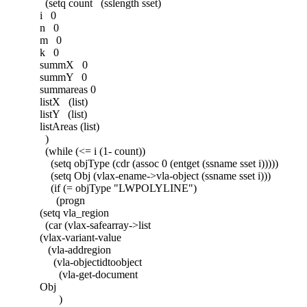
(setq count (sslength sset)
i 0
n 0
m 0
k 0
summX 0
summY 0
summareas 0
listX (list)
listY (list)
listAreas (list)
)
(while (<= i (1- count))
(setq objType (cdr (assoc 0 (entget (ssname sset i)))))
(setq Obj (vlax-ename->vla-object (ssname sset i)))
(if (= objType "LWPOLYLINE")
(progn
(setq vla_region
(car (vlax-safearray->list
(vlax-variant-value
(vla-addregion
(vla-objectidtoobject
(vla-get-document
Obj
)