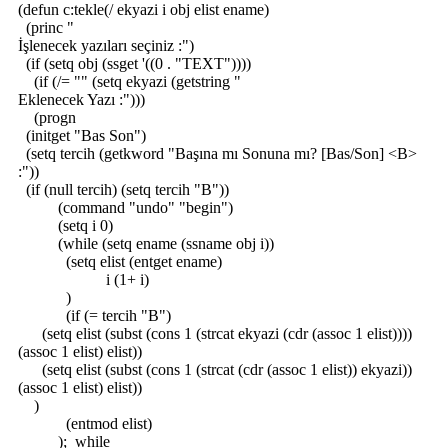
(defun c:tekle(/ ekyazi i obj elist ename)
(princ "
İşlenecek yazıları seçiniz :")
(if (setq obj (ssget '((0 . "TEXT"))))
(if (/= "" (setq ekyazi (getstring "
Eklenecek Yazı :")))
(progn
(initget "Bas Son")
(setq tercih (getkword "Başına mı Sonuna mı? [Bas/Son] <B>
:"))
(if (null tercih) (setq tercih "B"))
(command "undo" "begin")
(setq i 0)
(while (setq ename (ssname obj i))
(setq elist (entget ename)
i (1+ i)
)
(if (= tercih "B")
(setq elist (subst (cons 1 (strcat ekyazi (cdr (assoc 1 elist))))
(assoc 1 elist) elist))
(setq elist (subst (cons 1 (strcat (cdr (assoc 1 elist)) ekyazi))
(assoc 1 elist) elist))
)
(entmod elist)
);_while