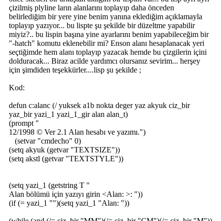
çizilmiş plyline ların alanlarını toplayıp daha önceden
belirlediğim bir yere yine benim yanına eklediğim açıklamayla
toplayıp yazıyor... bu lispte şu şekilde bir düzeltme yapabilir
miyiz?.. bu lispin başına yine ayarlarını benim yapabileceğim bir
"-hatch" komutu eklenebilir mi? Enson alanı hesaplanacak yeri
seçtiğimde hem alanı toplayıp yazacak hemde bu çizgilerin içini
dolduracak... Biraz acilde yardımcı olursanız sevirim... herşey
için şimdiden teşekkürler....lisp şu şekilde ;
Kod:
defun c:alanc (/ yuksek a1b nokta deger yaz akyuk ciz_bir
yaz_bir yazi_1 yazi_1_gir alan alan_t)
(prompt "
12/1998 © Ver 2.1 Alan hesabı ve yazımı.")
(setvar "cmdecho" 0)
(setq akyuk (getvar "TEXTSIZE"))
(setq akstl (getvar "TEXTSTYLE"))
(setq yazi_1 (getstring T "
Alan bölümü için yazıyı girin <Alan: >: "))
(if (= yazi_1 "")(setq yazi_1 "Alan: "))
(while (and (/= ciz_bir "MM")(/= ciz_bir "CM")(/= ciz_bir "M"))