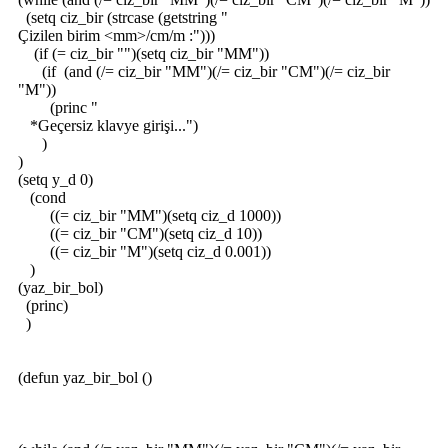
(setq ciz_bir (strcase (getstring "
Çizilen birim <mm>/cm/m :")))
(if (= ciz_bir "")(setq ciz_bir "MM"))
(if (and (/= ciz_bir "MM")(/= ciz_bir "CM")(/= ciz_bir
"M"))
(princ "
*Geçersiz klavye girişi...")
)
)
(setq y_d 0)
(cond
((= ciz_bir "MM")(setq ciz_d 1000))
((= ciz_bir "CM")(setq ciz_d 10))
((= ciz_bir "M")(setq ciz_d 0.001))
)
(yaz_bir_bol)
(princ)
)
(defun yaz_bir_bol ()