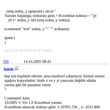
(setq nokta_y (getpoint ( strcat "
Yazının başlangıç noktasını girin /<Koordinat noktası>: ")))
(if (= nokta_y nil) (setq nokta_y nokta))
(command "text" nokta_y "" "" aciklama)
(princ)
)
ehya (18.04.2009 13:47 GMT)
769
14.10.2005 08:43
fausto
lisp için teşekkür ederim ,ama maalesef çalışmıyor. komut satırını
aşağıya kopyaladım. birde x ve y yi yanyana değilde altalta
yazma gibi bir şansımız varmı
?
Command: kmn
10/2005 © Ver 1.0 Koordinat yazımı.
Koordinatı alınacak noktayı girin: x:10395.156 _ y:-1631.806