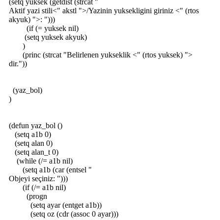
(setq yuksek (getdist (strcat "
Aktif yazi stili<" akstl ">/Yazinin yuksekligini giriniz <" (rtos
akyuk) ">: ")))
(if (= yuksek nil)
(setq yuksek akyuk)
)
(princ (strcat "Belirlenen yukseklik <" (rtos yuksek) ">
dir."))
(yaz_bol)
)
(defun yaz_bol ()
(setq a1b 0)
(setq alan 0)
(setq alan_t 0)
(while (/= a1b nil)
(setq a1b (car (entsel "
Objeyi seçiniz: ")))
(if (/= a1b nil)
(progn
(setq ayar (entget a1b))
(setq oz (cdr (assoc 0 ayar)))