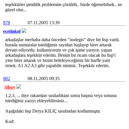
teşekkürler şimdilik problemim çözüldü.. bizde öğrenebilsek.. ne
güzel olur...
878
07.11.2005 13:39
ecetinkol
arkadaşlar merhaba daha önceden "nodegis" diye bir lisp vardı.
burada numaralar istediğimiz sayıdan başlayıp birer artarak
devam ediyordu. kullanıyorum ve çok işime yarıyor. yapan
arkadaşlara teşekkür ederim. Benim bir ricam olacak bu lisp'i
yine birer artarak ve bizim belirleyeceğimiz bir harfle yani
örnek: A1 A2 A3 gibi yapabilir misiniz. Teşekkür ederim.
882
08.11.2005 09:35
Sibay
1,2,3, ... diye rakamları sıraladıktan sonra başına veya sonuna
istediğiniz yazıyı ekleyebilirsiniz...
Aşağıdaki lisp Derya KILIÇ tarafından kodlanmıştır.
Kod: