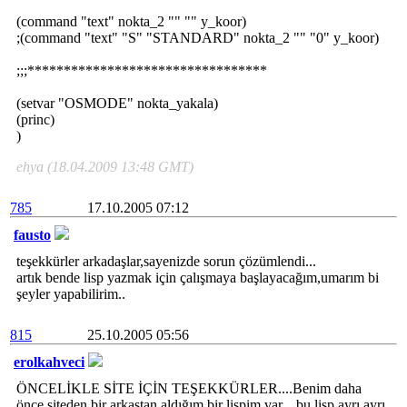
(command "text" nokta_2 "" "" y_koor)
;(command "text" "S" "STANDARD" nokta_2 "" "0" y_koor)
;;;*********************************
(setvar "OSMODE" nokta_yakala)
(princ)
)
ehya (18.04.2009 13:48 GMT)
785
17.10.2005 07:12
fausto
teşekkürler arkadaşlar,sayenizde sorun çözümlendi...
artık bende lisp yazmak için çalışmaya başlayacağım,umarım bi
şeyler yapabilirim..
815
25.10.2005 05:56
erolkahveci
ÖNCELİKLE SİTE İÇİN TEŞEKKÜRLER....Benim daha
önce siteden bir arkaştan aldığım bir lispim var... bu lisp ayrı ayrı