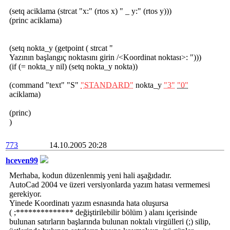
(setq aciklama (strcat "x:" (rtos x) " _ y:" (rtos y)))
(princ aciklama)
(setq nokta_y (getpoint ( strcat "
Yazının başlangıç noktasını girin /<Koordinat noktası>: ")))
(if (= nokta_y nil) (setq nokta_y nokta))
(command "text" "S"
"STANDARD"
nokta_y
"3"
"0"
aciklama)
(princ)
)
773
14.10.2005 20:28
hceven99
Merhaba, kodun düzenlenmiş yeni hali aşağıdadır.
AutoCad 2004 ve üzeri versiyonlarda yazım hatası vermemesi
gerekiyor.
Yinede Koordinatı yazım esnasında hata oluşursa
( ;************** değiştirilebilir bölüm ) alanı içerisinde
bulunan satırların başlarında bulunan noktalı virgülleri (;) silip,