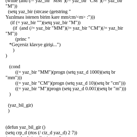
(while (and (/= yaz_bir "MM")(/= yaz_bir "CM")(/= yaz_bir
"M"))
(setq yaz_bir (strcase (getstring "
Yazılması istenen birim kare mm/cm/<m> :")))
(if (= yaz_bir "")(setq yaz_bir "M"))
(if (and (/= yaz_bir "MM")(/= yaz_bir "CM")(/= yaz_bir
"M"))
(princ "
*Geçersiz klavye girişi...")
)
)
(cond
((= yaz_bir "MM")(progn (setq yaz_d 1000)(setq br
"mm")))
((= yaz_bir "CM")(progn (setq yaz_d 10)(setq br "cm")))
((= yaz_bir "M")(progn (setq yaz_d 0.001)(setq br "m")))
)
(yaz_bil_gir)
)
(defun yaz_bil_gir ()
(setq crp_d (rtos (/ ciz_d yaz_d) 2 7))