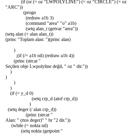
(if (or (= oz "LWPOLYLINE") (= oz "CIRCLE") (= oz
"ARC"))
(progn
(redraw a1b 3)
(command "area" "o" a1b)
(setq alan_t (getvar "area"))
(setq alan (+ alan alan_t))
(princ "Toplam alan: ")(princ alan)
)
;(if (/= a1b nil) (redraw a1b 4))
(princ (strcat "
Seçilen obje Lwpolyline değil, " oz " dir."))
)
)
)
)
(if (= y_d 0)
(setq crp_d (atof crp_d))
)
(setq deger (/ alan crp_d))
(princ (strcat "
Alan: " (rtos deger)" " br "2 dir."))
(while (= nokta nil)
(setq nokta (getpoint "