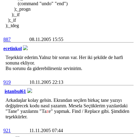
(command "undo" "end")
);_progn
);_if
);_if
);_tdeg
887
08.11.2005 15:55
ecetinkol
Teşekkür ederim.Yalnız bir sorun var. Her iki şekilde de harfi
sonuna ekliyor.
Bu sorunu da giderebilirseniz sevinirim.
919
10.11.2005 22:13
istanbul61
Arkadaşlar kolay gelsin. Ekrandan seçilen birkaç tane yazıyı
değiştirecek kodu nasıl yazarım. Mesela Seçtiklerim yazılardaki
"Tan
e" yazılarını "Ta
z
e" yapmak. Find / Replace gibi. Şimdiden
teşekkürler.
921
11.11.2005 07:44