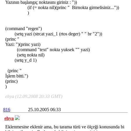
Yazının başlangıç noktasını giriniz : "))
(if (= nokta nil)(princ " Birnokta girmelisiniz..."))
)
(command "regen")
(setq yazi (strcat yazi_1 (rtos deger) " " br "2"))
(princ "
Yazi: ")(princ yazi)
(command "text" nokta yuksek "" yazi)
(setq nokta nil)
(setq y_d 1)
(princ "
İşlem bitti.")
(princ)
)
ehya (12.09.2008 20:33 GMT)
816
25.10.2005 06:33
ehya
Eklenmesine eklenir ama, bu tarama türü ve ölçeği konusunda bi