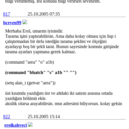
bilgi verilmemiş. Bu konuda bilgi verirsen sevinirim.
817
25.10.2005 07:35
hceven99
Merhaba Erol, umarım iyisindir.
Tarama işini yaptırabilirsin. Ama daha kolay olması için lisp i
çalıştırmadan bir defa istedğin tarama şeklini ve ölçeğini
ayarlayıp boş bir şekli tarat. Bunun sayesinde komutu girişinde
tarama ayarları yapmana gerek kalmaz.
(command "area" "o" a1b)
(command "bhatch" "s" a1b "" "")
(setq alan_t (getvar "area"))
üst kısımda yazdığım üst ve altdaki iki satırın arasına ortada
yazdığım bölümü ekle.
aksilik olursa arayabilirsin. msn adresimi biliyorsun. kolay gelsin
822
25.10.2005 15:14
erolkahveci