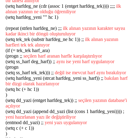
bir tanesi alınıyor
(setq harfdeg_ne (cdr (assoc 1 (entget harfdeg_tek)))) ;;;;
ilk
alınan yazının ne olduğu öğreniliyor
(setq harfdeg_yeni "" hc 1)
(repeat (strlen harfdeg_ne) ;;;
ilk alınan yazının karakter sayısı
kadar ikinci bir döngü oluşturuluyor
(setq tek_tek (substr harfdeg_ne hc 1)) ;;
ilk alınan yazının
harfleri tek tek alınıyor
(if (= tek_tek harf_ara)
(progn ;;
seçilen harf aranan harfle karşılaştırılıyor
(setq ss_harf deg_harf)) ;;
aynı ise yeni harf uygulanıyor
(progn
(setq ss_harf tek_tek))) ;;
değil ise mevcut harf aynı bırakılıyor
(setq harfdeg_yeni (strcat harfdeg_yeni ss_harf)) ;;
bakılan harf
bir dizgi olarak hazırlanıyor
(setq hc (+ hc 1))
)
(setq dd_yazi (entget harfdeg_tek)) ;;
seçilen yazının database'i
açılıyor
(setq dd_yazi (append dd_yazi (list (cons 1 harfdeg_yeni)))) ;
yeni hazırlanan yazı ile değiştiriliyor
(entmod dd_yazi) ;;
yeni yazı uygulanıyor
(setq c (+ c 1))
)