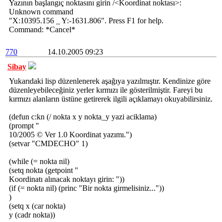
Yazının başlangıç noktasını girin /<Koordinat noktası>:
Unknown command
"X:10395.156 _ Y:-1631.806". Press F1 for help.
Command: *Cancel*
770
14.10.2005 09:23
Sibay
Yukarıdaki lisp düzenlenerek aşağıya yazılmıştır. Kendinize göre
düzenleyebileceğiniz yerler kırmızı ile gösterilmiştir. Fareyi bu
kırmızı alanların üstüne getirerek ilgili açıklamayı okuyabilirsiniz.
(defun c:kn (/ nokta x y nokta_y yazi aciklama)
(prompt "
10/2005 © Ver 1.0 Koordinat yazımı.")
(setvar "CMDECHO" 1)
(while (= nokta nil)
(setq nokta (getpoint "
Koordinatı alınacak noktayı girin: "))
(if (= nokta nil) (princ "Bir nokta girmelisiniz..."))
)
(setq x (car nokta)
y (cadr nokta))