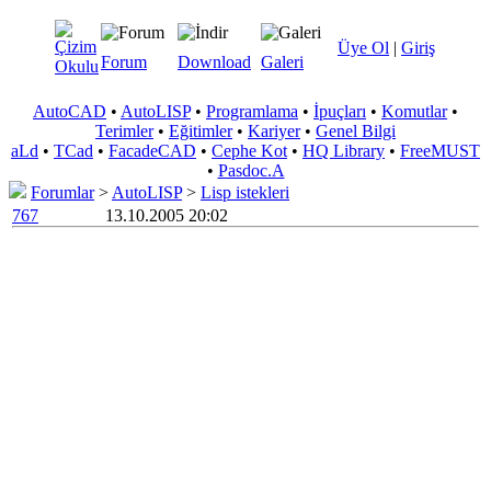
Üye Ol
|
Giriş
Forum
Download
Galeri
AutoCAD
•
AutoLISP
•
Programlama
•
İpuçları
•
Komutlar
•
Terimler
•
Eğitimler
•
Kariyer
•
Genel Bilgi
aLd
•
TCad
•
FacadeCAD
•
Cephe Kot
•
HQ Library
•
FreeMUST
•
Pasdoc.A
Forumlar
>
AutoLISP
>
Lisp istekleri
767
13.10.2005 20:02