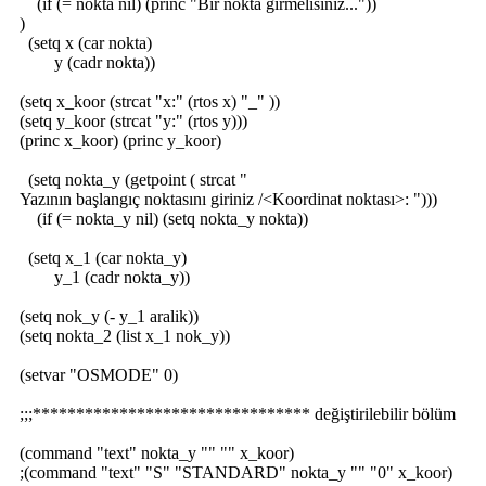
(if (= nokta nil) (princ "Bir nokta girmelisiniz..."))
)
(setq x (car nokta)
y (cadr nokta))
(setq x_koor (strcat "x:" (rtos x) "_" ))
(setq y_koor (strcat "y:" (rtos y)))
(princ x_koor) (princ y_koor)
(setq nokta_y (getpoint ( strcat "
Yazının başlangıç noktasını giriniz /<Koordinat noktası>: ")))
(if (= nokta_y nil) (setq nokta_y nokta))
(setq x_1 (car nokta_y)
y_1 (cadr nokta_y))
(setq nok_y (- y_1 aralik))
(setq nokta_2 (list x_1 nok_y))
(setvar "OSMODE" 0)
;;;******************************** değiştirilebilir bölüm
(command "text" nokta_y "" "" x_koor)
;(command "text" "S" "STANDARD" nokta_y "" "0" x_koor)