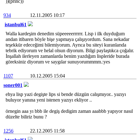
))(princ))
934
12.11.2005 10:17
istanbul61
Walla kardeşim denedim süpeeeeerrrrrr. Lisp i ilk duyduğum
andan itibaren böyle bişe yapmaya çalışıyordum. Sana nekadar
teşekkür edeceğimi bilemiyorum. Ayrıca bu siteyi kuranlarıda
tebrik ediyorum ve helal olsun diyorum. Bilgi paylaştıkca çoğalır.
İnşallah ilerleyen zamanlarda benim yazdığım lispleride burada
göreksiniz diyorum ve saygılar sunuyorummmm.:yes
1107
10.12.2005 15:04
soner001
ehya lisp yazi degişte lips si bende düzgün calışmıyor.. yazıyı
buluyor yanına yeni istenen yazıyı ekliyor ..
örnegin aaa yı bbb ile degiş dedigim zaman aaabbb yapıyor nasıl
düzelte biliriz bunu ?
1256
22.12.2005 11:58