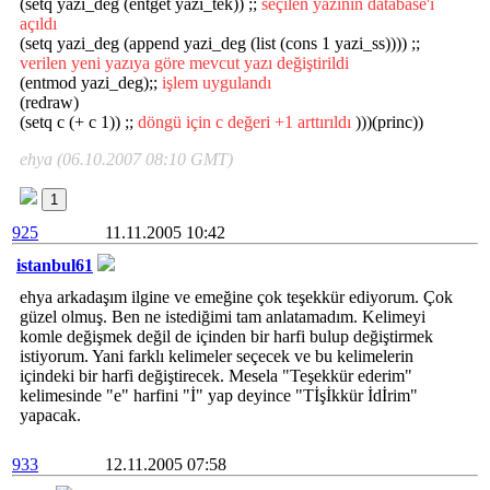
(setq yazi_deg (entget yazi_tek)) ;;
seçilen yazının database'i
açıldı
(setq yazi_deg (append yazi_deg (list (cons 1 yazi_ss)))) ;;
verilen yeni yazıya göre mevcut yazı değiştirildi
(entmod yazi_deg);;
işlem uygulandı
(redraw)
(setq c (+ c 1)) ;;
döngü için c değeri +1 arttırıldı
)))(princ))
ehya (06.10.2007 08:10 GMT)
1
925
11.11.2005 10:42
istanbul61
ehya arkadaşım ilgine ve emeğine çok teşekkür ediyorum. Çok
güzel olmuş. Ben ne istediğimi tam anlatamadım. Kelimeyi
komle değişmek değil de içinden bir harfi bulup değiştirmek
istiyorum. Yani farklı kelimeler seçecek ve bu kelimelerin
içindeki bir harfi değiştirecek. Mesela "Teşekkür ederim"
kelimesinde "e" harfini "İ" yap deyince "Tİşİkkür İdİrim"
yapacak.
933
12.11.2005 07:58