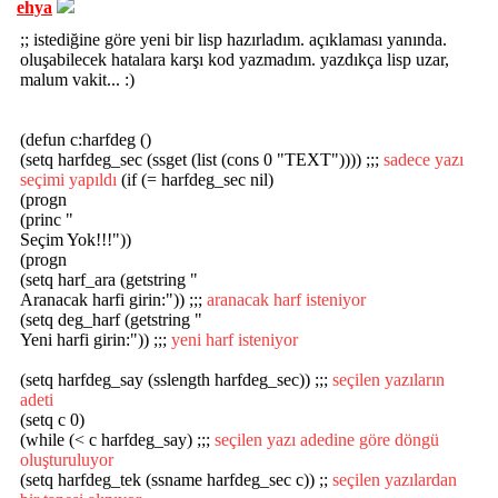
ehya
;; istediğine göre yeni bir lisp hazırladım. açıklaması yanında.
oluşabilecek hatalara karşı kod yazmadım. yazdıkça lisp uzar,
malum vakit... :)
(defun c:harfdeg ()
(setq harfdeg_sec (ssget (list (cons 0 "TEXT")))) ;;;
sadece yazı
seçimi yapıldı
(if (= harfdeg_sec nil)
(progn
(princ "
Seçim Yok!!!"))
(progn
(setq harf_ara (getstring "
Aranacak harfi girin:")) ;;;
aranacak harf isteniyor
(setq deg_harf (getstring "
Yeni harfi girin:")) ;;;
yeni harf isteniyor
(setq harfdeg_say (sslength harfdeg_sec)) ;;;
seçilen yazıların
adeti
(setq c 0)
(while (< c harfdeg_say) ;;;
seçilen yazı adedine göre döngü
oluşturuluyor
(setq harfdeg_tek (ssname harfdeg_sec c)) ;;
seçilen yazılardan