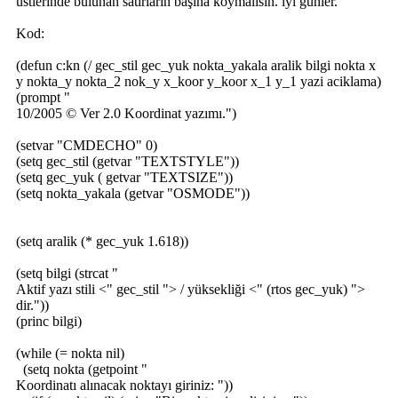
üstlerinde bulunan satırların başına koymalısın. iyi günler.
Kod:
(defun c:kn (/ gec_stil gec_yuk nokta_yakala aralik bilgi nokta x
y nokta_y nokta_2 nok_y x_koor y_koor x_1 y_1 yazi aciklama)
(prompt "
10/2005 © Ver 2.0 Koordinat yazımı.")
(setvar "CMDECHO" 0)
(setq gec_stil (getvar "TEXTSTYLE"))
(setq gec_yuk ( getvar "TEXTSIZE"))
(setq nokta_yakala (getvar "OSMODE"))
(setq aralik (* gec_yuk 1.618))
(setq bilgi (strcat "
Aktif yazı stili <" gec_stil "> / yüksekliği <" (rtos gec_yuk) ">
dir."))
(princ bilgi)
(while (= nokta nil)
(setq nokta (getpoint "
Koordinatı alınacak noktayı giriniz: "))