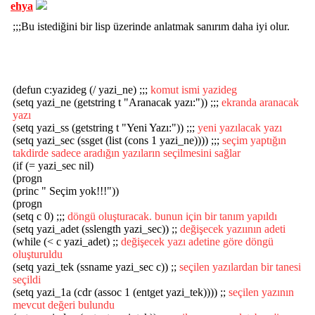
ehya
;;;Bu istediğini bir lisp üzerinde anlatmak sanırım daha iyi olur.
(defun c:yazideg (/ yazi_ne) ;;;
komut ismi yazideg
(setq yazi_ne (getstring t "Aranacak yazı:")) ;;;
ekranda aranacak
yazı
(setq yazi_ss (getstring t "Yeni Yazı:")) ;;;
yeni yazılacak yazı
(setq yazi_sec (ssget (list (cons 1 yazi_ne)))) ;;;
seçim yaptığın
takdirde sadece aradığın yazıların seçilmesini sağlar
(if (= yazi_sec nil)
(progn
(princ " Seçim yok!!!"))
(progn
(setq c 0) ;;;
döngü oluşturacak. bunun için bir tanım yapıldı
(setq yazi_adet (sslength yazi_sec)) ;;
değişecek yazıının adeti
(while (< c yazi_adet) ;;
değişecek yazı adetine göre döngü
oluşturuldu
(setq yazi_tek (ssname yazi_sec c)) ;;
seçilen yazılardan bir tanesi
seçildi
(setq yazi_1a (cdr (assoc 1 (entget yazi_tek)))) ;;
seçilen yazının
mevcut değeri bulundu