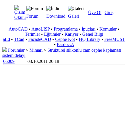
Üye Ol
|
Giriş
Forum
Download
Galeri
AutoCAD
•
AutoLISP
•
Programlama
•
İpuçları
•
Komutlar
•
Terimler
•
Eğitimler
•
Kariyer
•
Genel Bilgi
aLd
•
TCad
•
FacadeCAD
•
Cephe Kot
•
HQ Library
•
FreeMUST
•
Pasdoc.A
Forumlar
>
Mimari
>
Strüktürel silikonlu cam cephe kaplaması
sistem detayı
66009
03.10.2011 20:18