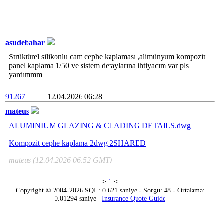
asudebahar
Strüktürel silikonlu cam cephe kaplaması ,alimünyum kompozit
panel kaplama 1/50 ve sistem detaylarına ihtiyacım var pls
yardımmm
91267
12.04.2026 06:28
mateus
ALUMINIUM GLAZING & CLADING DETAILS.dwg
Kompozit cephe kaplama 2dwg 2SHARED
mateus (12.04.2026 06:52 GMT)
>
1
<
Copyright © 2004-2026 SQL: 0.621 saniye - Sorgu: 48 - Ortalama:
0.01294 saniye |
Insurance Quote Guide