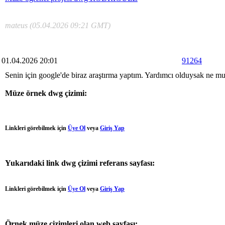
mateus (05.04.2026 09:21 GMT)
01.04.2026 20:01
91264
Senin için google'de biraz araştırma yaptım. Yardımcı olduysak ne mut
Müze örnek dwg çizimi:
Linkleri görebilmek için
Üye Ol
veya
Giriş Yap
Yukarıdaki link dwg çizimi referans sayfası:
Linkleri görebilmek için
Üye Ol
veya
Giriş Yap
Örnek müze çizimleri olan web sayfası: