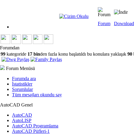
Forum
Download
Forumdan
99
kategoride
17 bin
den fazla konu başlatıldı bu konulara yaklaşık
90 
Forum Menüsü
Forumda ara
İstatistikler
Sorumlular
Tüm mesajları okundu say
AutoCAD Genel
AutoCAD
AutoLISP
AutoCAD Programlama
AutoCAD Püfleri-1