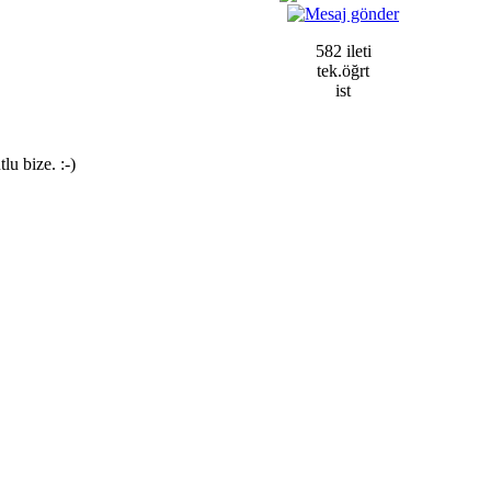
582 ileti
tek.öğrt
ist
lu bize. :-)