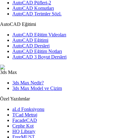
AutoCAD Püfleri-2
AutoCAD Komutları
AutoCAD Terimler Sözl.
AutoCAD Eğitimi
AutoCAD Eğitim Videoları
AutoCAD Eğitimi
AutoCAD Dersleri
AutoCAD Eğitim Notları
AutoCAD 3 Boyut Dersleri
3ds Max
3ds Max Nedir?
3ds Max Model ve Çizim
Özel Yazılımlar
aLd Fonksiyonu
TCad Metraj
FacadeCAD
Cephe Kot
HQ Library
FreeMUST