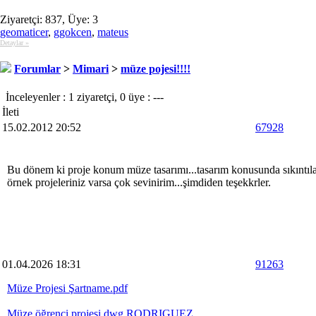
Ziyaretçi: 837, Üye: 3
geomaticer
,
ggokcen
,
mateus
Detaylar »
Forumlar
>
Mimari
>
müze pojesi!!!!
İnceleyenler : 1 ziyaretçi, 0 üye : ---
İleti
15.02.2012 20:52
67928
Bu dönem ki proje konum müze tasarımı...tasarım konusunda sıkıntılar
örnek projeleriniz varsa çok sevinirim...şimdiden teşekkrler.
01.04.2026 18:31
91263
Müze Projesi Şartname.pdf
Müze öğrenci projesi dwg RODRIGUEZ