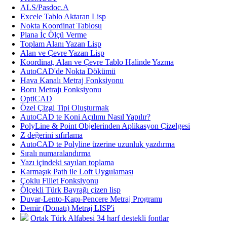
ALS/Pasdoc.A
Excele Tablo Aktaran Lisp
Nokta Koordinat Tablosu
Plana İç Ölçü Verme
Toplam Alanı Yazan Lisp
Alan ve Çevre Yazan Lisp
Koordinat, Alan ve Çevre Tablo Halinde Yazma
AutoCAD'de Nokta Dökümü
Hava Kanalı Metraj Fonksiyonu
Boru Metrajı Fonksiyonu
OptiCAD
Özel Çizgi Tipi Oluşturmak
AutoCAD te Koni Açılımı Nasıl Yapılır?
PolyLine & Point Objelerinden Aplikasyon Çizelgesi
Z değerini sıfırlama
AutoCAD te Polyline üzerine uzunluk yazdırma
Sıralı numaralandırma
Yazı içindeki sayıları toplama
Karmaşık Path ile Loft Uygulaması
Çoklu Fillet Fonksiyonu
Ölçekli Türk Bayrağı çizen lisp
Duvar-Lento-Kapı-Pencere Metraj Programı
Demir (Donatı) Metraj LISP'i
Ortak Türk Alfabesi 34 harf destekli fontlar