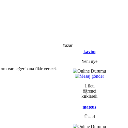
Yazar
kavim
Yeni üye
ım var...eğer bana fikir vericek
1 ileti
öğrenci
kırklareli
mateus
Üstad