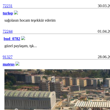
72231
30.03.
turlop
sağolasın hocam teşekkür ederim
72244
01.04.
bud_0782
güzel paylaşım, tşk...
91327
28.06.
mateus