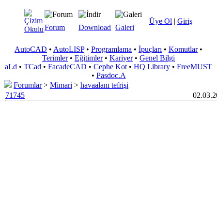
Üye Ol
|
Giriş
Forum
Download
Galeri
AutoCAD
•
AutoLISP
•
Programlama
•
İpuçları
•
Komutlar
•
Terimler
•
Eğitimler
•
Kariyer
•
Genel Bilgi
aLd
•
TCad
•
FacadeCAD
•
Cephe Kot
•
HQ Library
•
FreeMUST
•
Pasdoc.A
Forumlar
>
Mimari
>
havaalanı tefrişi
71745
02.03.