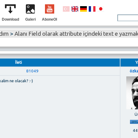
Download
Galeri
AboneOl
rdım
>
Alanı Field olarak attribute içindeki text e yazmak
İleti
Y
81049
özk
kalim ne olacak? :-)
Ü
448