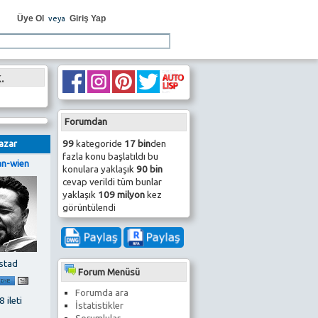
Üye Ol
Giriş Yap
veya
.
Forumdan
99
kategoride
17 bin
den
azar
fazla konu başlatıldı bu
an-wien
konulara yaklaşık
90 bin
cevap verildi tüm bunlar
yaklaşık
109 milyon
kez
görüntülendi
stad
Forum Menüsü
Forumda ara
 ileti
İstatistikler