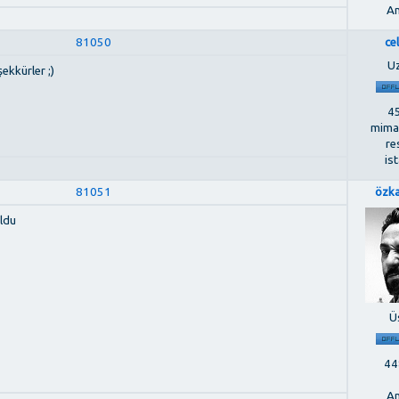
An
81050
ce
U
ekkürler ;)
45
mimar
re
is
81051
özk
ldu
Ü
448
An