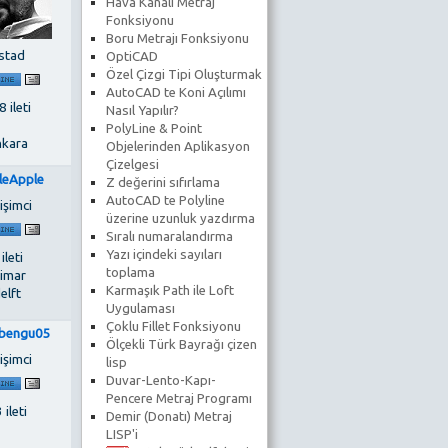
Hava Kanalı Metraj
Fonksiyonu
Boru Metrajı Fonksiyonu
stad
OptiCAD
Özel Çizgi Tipi Oluşturmak
AutoCAD te Koni Açılımı
 ileti
Nasıl Yapılır?
PolyLine & Point
kara
Objelerinden Aplikasyon
Çizelgesi
leApple
Z değerini sıfırlama
AutoCAD te Polyline
işimci
üzerine uzunluk yazdırma
Sıralı numaralandırma
Yazı içindeki sayıları
 ileti
toplama
imar
Karmaşık Path ile Loft
elft
Uygulaması
Çoklu Fillet Fonksiyonu
bengu05
Ölçekli Türk Bayrağı çizen
işimci
lisp
Duvar-Lento-Kapı-
Pencere Metraj Programı
 ileti
Demir (Donatı) Metraj
LISP'i