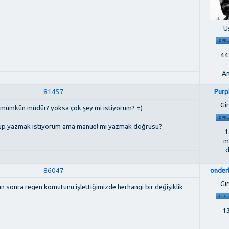
Ü
448
An
81457
Purp
Gir
mek mümkün müdür? yoksa çok şey mi istiyorum? =)
düşüp yazmak istiyorum ama manuel mi yazmak doğrusu?
1
m
d
86047
onder
Gir
ktan sonra regen komutunu işlettiğimizde herhangi bir değişiklik
13