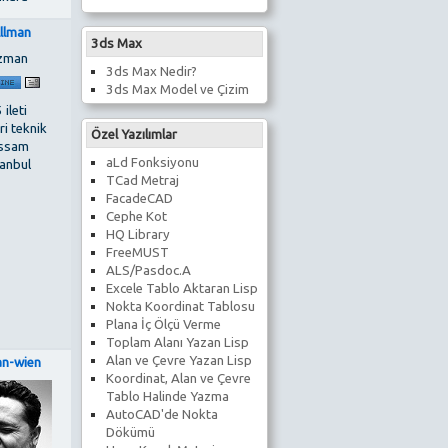
lllman
3ds Max
zman
3ds Max Nedir?
3ds Max Model ve Çizim
 ileti
i teknik
Özel Yazılımlar
ssam
aLd Fonksiyonu
tanbul
TCad Metraj
FacadeCAD
Cephe Kot
HQ Library
FreeMUST
ALS/Pasdoc.A
Excele Tablo Aktaran Lisp
Nokta Koordinat Tablosu
Plana İç Ölçü Verme
Toplam Alanı Yazan Lisp
Alan ve Çevre Yazan Lisp
an-wien
Koordinat, Alan ve Çevre
Tablo Halinde Yazma
AutoCAD'de Nokta
Dökümü