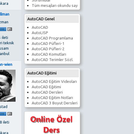
Sorumlular
kara
Tüm mesajları okundu say
lllman
AutoCAD Genel
zman
AutoCAD
AutoLISP
 ileti
AutoCAD Programlama
i teknik
AutoCAD Püfleri-1
ssam
AutoCAD Püfleri-2
tanbul
AutoCAD Komutları
AutoCAD Terimler Sözl.
an-wien
AutoCAD Eğitimi
AutoCAD Eğitim Videoları
AutoCAD Eğitimi
AutoCAD Dersleri
AutoCAD Eğitim Notları
AutoCAD 3 Boyut Dersleri
stad
 ileti
kara