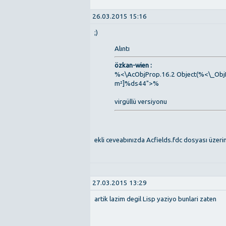
26.03.2015 15:16
;)
Alıntı
özkan-wien :
%<\AcObjProp.16.2 Object(%<\_Obj
m²]%ds44">%
virgüllü versiyonu
ekli ceveabınızda Acfields.fdc dosyası üzeri
27.03.2015 13:29
artik lazim degil Lisp yaziyo bunlari zaten