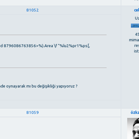
81052
ce
U
45
mimar
re
Id 8796086763856>%).Area \f "%lu2%pr1%ps[,
is
nde oynayarak mı bu değişikliği yapıyoruz ?
81059
özk