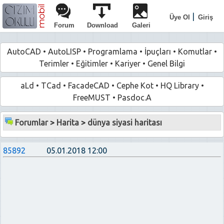
|
Üye Ol
Giriş
Forum
Download
Galeri
AutoCAD
•
AutoLISP
•
Programlama
•
İpuçları
•
Komutlar
•
Terimler
•
Eğitimler
•
Kariyer
•
Genel Bilgi
aLd
•
TCad
•
FacadeCAD
•
Cephe Kot
•
HQ Library
•
FreeMUST
•
Pasdoc.A
Forumlar
>
Harita
>
dünya siyasi haritası
85892
05.01.2018 12:00