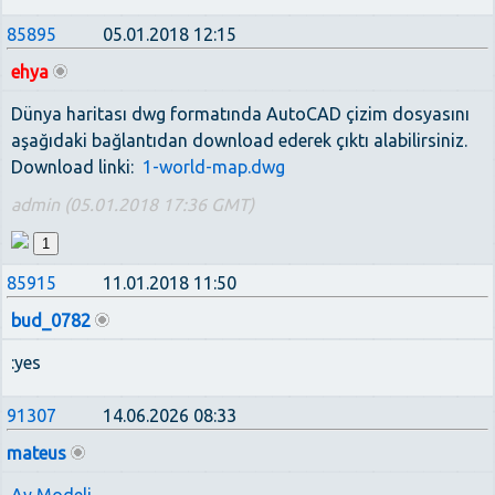
85895
05.01.2018 12:15
ehya
Dünya haritası dwg formatında AutoCAD çizim dosyasını
aşağıdaki bağlantıdan download ederek çıktı alabilirsiniz.
Download linki:
1-world-map.dwg
admin (05.01.2018 17:36 GMT)
1
85915
11.01.2018 11:50
bud_0782
:yes
91307
14.06.2026 08:33
mateus