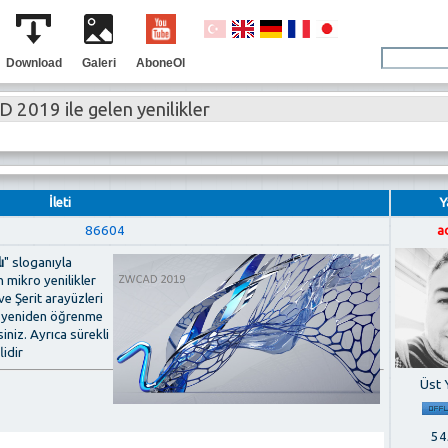
Download
Galeri
AboneOl
2019 ile gelen yenilikler
İleti
Y
86604
a
ı
" sloganıyla
n mikro yenilikler
ve Şerit arayüzleri
ir yeniden öğrenme
niz. Ayrıca sürekli
lidir
Üst 
545