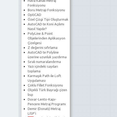
Hava Kanalı Metraj
Fonksiyonu
Boru Metrajı Fonksiyonu
OptiCAD
Özel Çizgi Tipi Oluşturmak
AutoCAD te Koni Açılımı
Nasıl Yapılır?
PolyLine & Point
Objelerinden Aplikasyon
Çizelgesi
Z değerini sıfırlama
AutoCAD te Polyline
üzerine uzunluk yazdırma
Sıralı numaralandırma
Yazı içindeki sayıları
toplama
Karmaşık Path ile Loft
Uygulaması
Çoklu Fillet Fonksiyonu
Ölçekli Türk Bayrağı çizen
lisp
Duvar-Lento-Kapı-
Pencere Metraj Programı
Demir (Donatı) Metraj
LISP'i