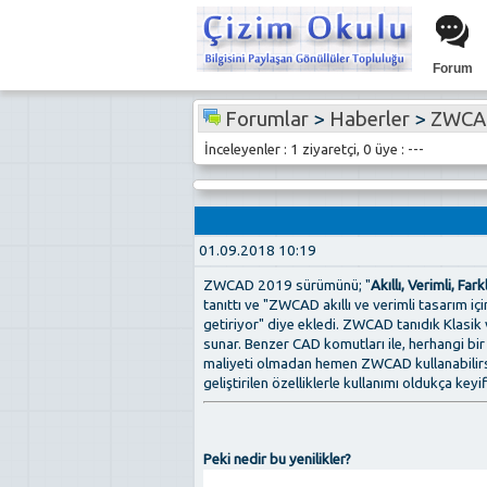
Forum
Forumlar
>
Haberler
>
ZWCAD 
İnceleyenler : 1 ziyaretçi, 0 üye : ---
01.09.2018 10:19
ZWCAD 2019 sürümünü; "
Akıllı, Verimli, Farkl
tanıttı ve "ZWCAD akıllı ve verimli tasarım içi
getiriyor" diye ekledi. ZWCAD tanıdık Klasik 
sunar. Benzer CAD komutları ile, herhangi b
maliyeti olmadan hemen ZWCAD kullanabilirsi
geliştirilen özelliklerle kullanımı oldukça keyif
Peki nedir bu yenilikler?