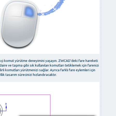
nilikçi komut yürütme deneyimini yaşayın. ZWCAD'deki fare hareketi
ire ve taşıma gibi sık kullanılan komutları tetiklemek için farenizi
irli komutları yürütmenizi sağlar. Ayrıca farklı fare eylemleri için
llik tasarım sürecinizi hızlandıracaktır.