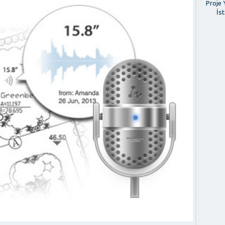
Proje 
İs