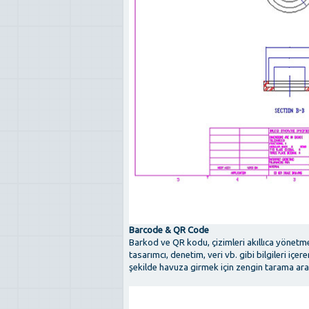
Barcode & QR Code
Barkod ve QR kodu, çizimleri akıllıca yönetme
tasarımcı, denetim, veri vb. gibi bilgileri içer
şekilde havuza girmek için zengin tarama aracı