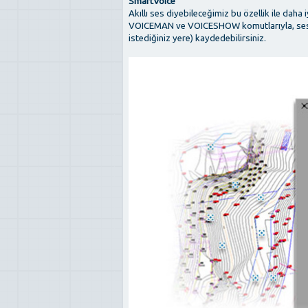
SmartVoice
Akıllı ses diyebileceğimiz bu özellik ile daha 
VOICEMAN ve VOICESHOW komutlarıyla, ses bilg
istediğiniz yere) kaydedebilirsiniz.