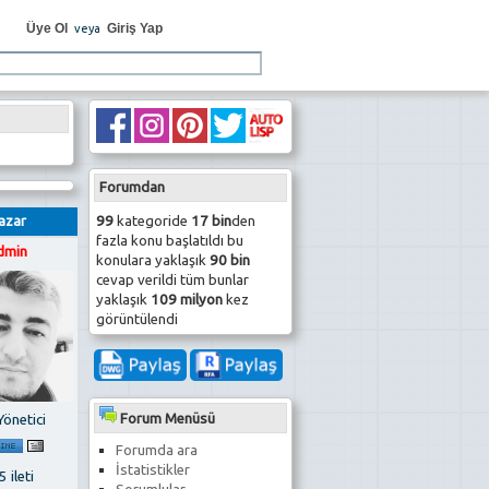
Üye Ol
Giriş Yap
veya
Forumdan
99
kategoride
17 bin
den
azar
fazla konu başlatıldı bu
dmin
konulara yaklaşık
90 bin
cevap verildi tüm bunlar
yaklaşık
109 milyon
kez
görüntülendi
Forum Menüsü
Yönetici
Forumda ara
İstatistikler
 ileti