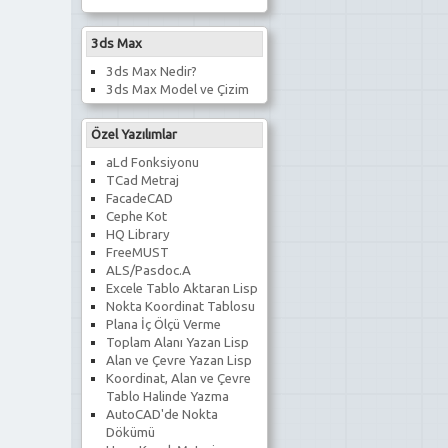
3ds Max
3ds Max Nedir?
3ds Max Model ve Çizim
Özel Yazılımlar
aLd Fonksiyonu
TCad Metraj
FacadeCAD
Cephe Kot
HQ Library
FreeMUST
ALS/Pasdoc.A
Excele Tablo Aktaran Lisp
Nokta Koordinat Tablosu
Plana İç Ölçü Verme
Toplam Alanı Yazan Lisp
Alan ve Çevre Yazan Lisp
Koordinat, Alan ve Çevre
Tablo Halinde Yazma
AutoCAD'de Nokta
Dökümü