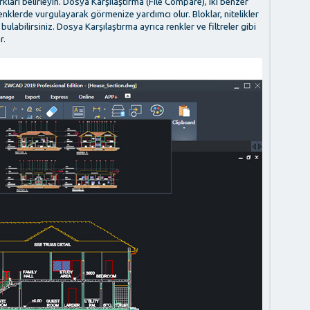
rkları belirleyin. Dosya Karşılaştırma (File Compare), iki benzer
 renklerde vurgulayarak görmenize yardımcı olur. Bloklar, nitelikler
ulabilirsiniz. Dosya Karşılaştırma ayrıca renkler ve filtreler gibi
r.