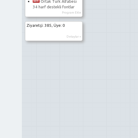
Ortak Türk Alfabesi
34 harf destekli fontlar
Program Ekle
Ziyaretçi: 385, Üye: 0
Detaylar »