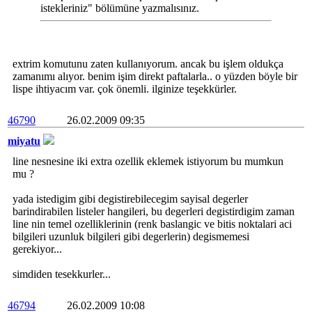
istekleriniz" bölümüne yazmalısınız.
extrim komutunu zaten kullanıyorum. ancak bu işlem oldukça
zamanımı alıyor. benim işim direkt paftalarla.. o yüzden böyle bir
lispe ihtiyacım var. çok önemli. ilginize teşekkürler.
46790
26.02.2009 09:35
miyatu
line nesnesine iki extra ozellik eklemek istiyorum bu mumkun
mu ?
yada istedigim gibi degistirebilecegim sayisal degerler
barindirabilen listeler hangileri, bu degerleri degistirdigim zaman
line nin temel ozelliklerinin (renk baslangic ve bitis noktalari aci
bilgileri uzunluk bilgileri gibi degerlerin) degismemesi
gerekiyor...
simdiden tesekkurler...
46794
26.02.2009 10:08