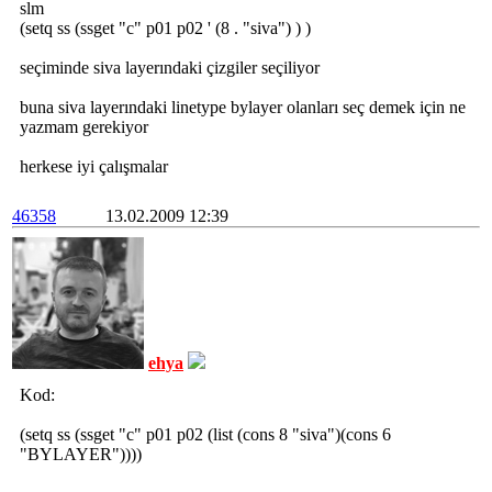
slm
(setq ss (ssget "c" p01 p02 ' (8 . "siva") ) )
seçiminde siva layerındaki çizgiler seçiliyor
buna siva layerındaki linetype bylayer olanları seç demek için ne
yazmam gerekiyor
herkese iyi çalışmalar
46358
13.02.2009 12:39
ehya
Kod:
(setq ss (ssget "c" p01 p02 (list (cons 8 "siva")(cons 6
"BYLAYER"))))