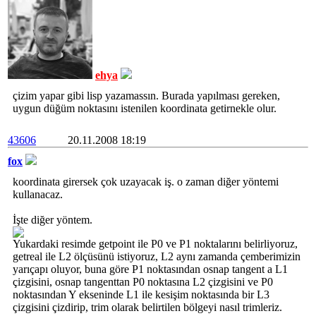
ehya
çizim yapar gibi lisp yazamassın. Burada yapılması gereken,
uygun düğüm noktasını istenilen koordinata getirnekle olur.
43606
20.11.2008 18:19
fox
koordinata girersek çok uzayacak iş. o zaman diğer yöntemi
kullanacaz.
İşte diğer yöntem.
Yukardaki resimde getpoint ile P0 ve P1 noktalarını belirliyoruz,
getreal ile L2 ölçüsünü istiyoruz, L2 aynı zamanda çemberimizin
yarıçapı oluyor, buna göre P1 noktasından osnap tangent a L1
çizgisini, osnap tangenttan P0 noktasına L2 çizgisini ve P0
noktasından Y ekseninde L1 ile kesişim noktasında bir L3
çizgisini çizdirip, trim olarak belirtilen bölgeyi nasıl trimleriz.