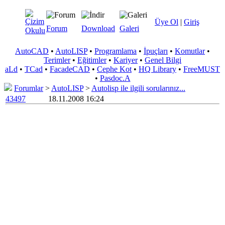
Üye Ol
|
Giriş
Forum
Download
Galeri
AutoCAD
•
AutoLISP
•
Programlama
•
İpuçları
•
Komutlar
•
Terimler
•
Eğitimler
•
Kariyer
•
Genel Bilgi
aLd
•
TCad
•
FacadeCAD
•
Cephe Kot
•
HQ Library
•
FreeMUST
•
Pasdoc.A
Forumlar
>
AutoLISP
>
Autolisp ile ilgili sorularınız...
43497
18.11.2008 16:24