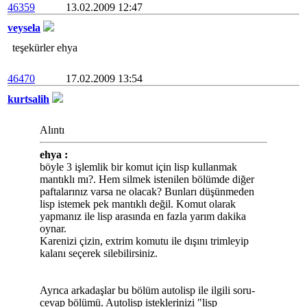
46359
13.02.2009 12:47
veysela
teşekürler ehya
46470
17.02.2009 13:54
kurtsalih
Alıntı
ehya :
böyle 3 işlemlik bir komut için lisp kullanmak
mantıklı mı?. Hem silmek istenilen bölümde diğer
paftalarınız varsa ne olacak? Bunları düşünmeden
lisp istemek pek mantıklı değil. Komut olarak
yapmanız ile lisp arasında en fazla yarım dakika
oynar.
Karenizi çizin, extrim komutu ile dışını trimleyip
kalanı seçerek silebilirsiniz.
Ayrıca arkadaşlar bu bölüm autolisp ile ilgili soru-
cevap bölümü. Autolisp isteklerinizi "lisp