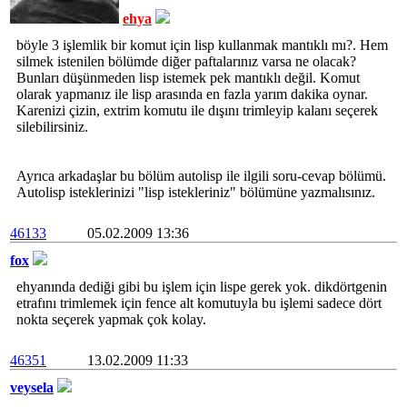
ehya
böyle 3 işlemlik bir komut için lisp kullanmak mantıklı mı?. Hem
silmek istenilen bölümde diğer paftalarınız varsa ne olacak?
Bunları düşünmeden lisp istemek pek mantıklı değil. Komut
olarak yapmanız ile lisp arasında en fazla yarım dakika oynar.
Karenizi çizin, extrim komutu ile dışını trimleyip kalanı seçerek
silebilirsiniz.
Ayrıca arkadaşlar bu bölüm autolisp ile ilgili soru-cevap bölümü.
Autolisp isteklerinizi "lisp istekleriniz" bölümüne yazmalısınız.
46133
05.02.2009 13:36
fox
ehyanında dediği gibi bu işlem için lispe gerek yok. dikdörtgenin
etrafını trimlemek için fence alt komutuyla bu işlemi sadece dört
nokta seçerek yapmak çok kolay.
46351
13.02.2009 11:33
veysela