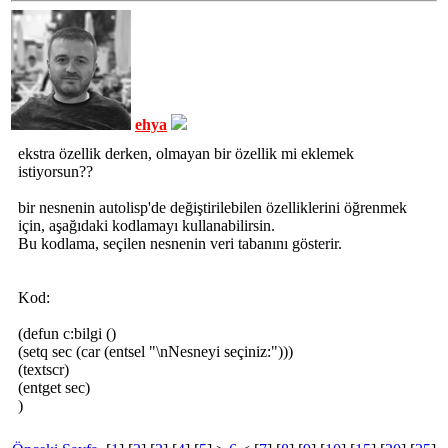
ehya
ekstra özellik derken, olmayan bir özellik mi eklemek
istiyorsun??
bir nesnenin autolisp'de değiştirilebilen özelliklerini öğrenmek
için, aşağıdaki kodlamayı kullanabilirsin.
Bu kodlama, seçilen nesnenin veri tabanını gösterir.
Kod:
(defun c:bilgi ()
(setq sec (car (entsel "\nNesneyi seçiniz:")))
(textscr)
(entget sec)
)