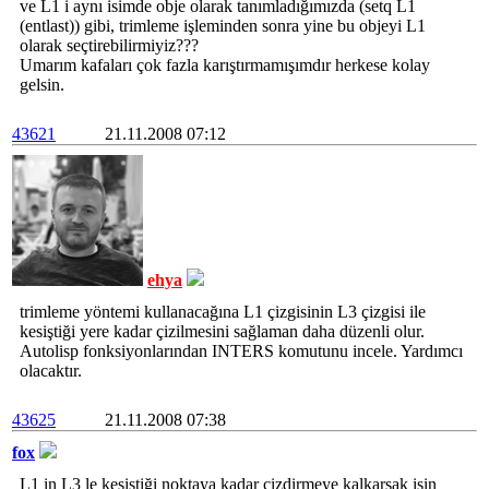
ve L1 i aynı isimde obje olarak tanımladığımızda (setq L1
(entlast)) gibi, trimleme işleminden sonra yine bu objeyi L1
olarak seçtirebilirmiyiz???
Umarım kafaları çok fazla karıştırmamışımdır herkese kolay
gelsin.
43621
21.11.2008 07:12
ehya
trimleme yöntemi kullanacağına L1 çizgisinin L3 çizgisi ile
kesiştiği yere kadar çizilmesini sağlaman daha düzenli olur.
Autolisp fonksiyonlarından INTERS komutunu incele. Yardımcı
olacaktır.
43625
21.11.2008 07:38
fox
L1 in L3 le kesiştiği noktaya kadar çizdirmeye kalkarsak işin