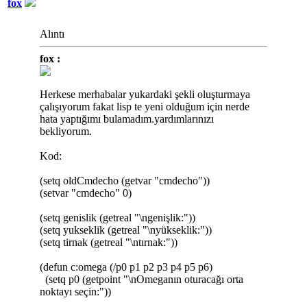
fox
Alıntı
fox :
Herkese merhabalar yukardaki şekli oluşturmaya
çalışıyorum fakat lisp te yeni olduğum için nerde
hata yaptığımı bulamadım.yardımlarınızı
bekliyorum.
Kod:
(setq oldCmdecho (getvar "cmdecho"))
(setvar "cmdecho" 0)
(setq genislik (getreal "\ngenişlik:"))
(setq yukseklik (getreal "\nyükseklik:"))
(setq tirnak (getreal "\ntırnak:"))
(defun c:omega (/p0 p1 p2 p3 p4 p5 p6)
(setq p0 (getpoint "\nOmeganın oturacağı orta
noktayı seçin:"))