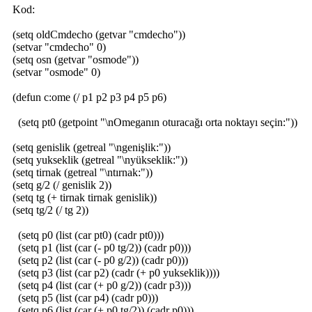
Kod:
(setq oldCmdecho (getvar "cmdecho"))
(setvar "cmdecho" 0)
(setq osn (getvar "osmode"))
(setvar "osmode" 0)
(defun c:ome (/ p1 p2 p3 p4 p5 p6)
(setq pt0 (getpoint "\nOmeganın oturacağı orta noktayı seçin:"))
(setq genislik (getreal "\ngenişlik:"))
(setq yukseklik (getreal "\nyükseklik:"))
(setq tirnak (getreal "\ntırnak:"))
(setq g/2 (/ genislik 2))
(setq tg (+ tirnak tirnak genislik))
(setq tg/2 (/ tg 2))
(setq p0 (list (car pt0) (cadr pt0)))
(setq p1 (list (car (- p0 tg/2)) (cadr p0)))
(setq p2 (list (car (- p0 g/2)) (cadr p0)))
(setq p3 (list (car p2) (cadr (+ p0 yukseklik))))
(setq p4 (list (car (+ p0 g/2)) (cadr p3)))
(setq p5 (list (car p4) (cadr p0)))
(setq p6 (list (car (+ p0 tg/2)) (cadr p0)))