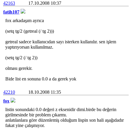
42163
17.10.2008 10:37
fatih107
fox arkadaşım ayrıca
(setq tg/2 (getreal (/ tg 2)))
getreal sadece kullanıcıdan sayı isterken kullanılır. sen işlem
yaptırıyorsan kullanılmaz.
(setq tg/2 (/ tg 2))
olması gerekir.
Bide list en sonuna 0.0 a da gerek yok
42210
18.10.2008 11:35
fox
listin sonundaki 0.0 değeri z eksenidir dimi.birde bu değerin
girilmesinde bir problem çıkarmı.
anlatılanlara göre düzenlemiş olduğum lispin son hali aşağıdadır
fakat yine çalışmıyor.