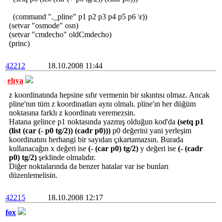
(command "._pline" p1 p2 p3 p4 p5 p6 \r))
(setvar "osmode" osn)
(setvar "cmdecho" oldCmdecho)
(princ)
42212
18.10.2008 11:44
ehya
z koordinatında hepsine sıfır vermenin bir sıkıntısı olmaz. Ancak
pline'nın tüm z koordinatları aynı olmalı. pline'ın her düğüm
noktasına farklı z koordinatı veremezsin.
Hatana gelince p1 noktasında yazmış olduğun kod'da
(setq p1
(list (car (- p0 tg/2)) (cadr p0)))
p0 değerini yani yerleşim
koordinatını herhangi bir sayıdan çıkartamazsın. Burada
kullanacağın x değeri ise
(- (car p0) tg/2)
y değeri ise
(- (cadr
p0) tg/2)
şeklinde olmalıdır.
Diğer noktalarında da benzer hatalar var ise bunları
düzenlemelisin.
42215
18.10.2008 12:17
fox