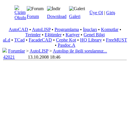
Üye Ol
|
Giriş
Forum
Download
Galeri
AutoCAD
•
AutoLISP
•
Programlama
•
İpuçları
•
Komutlar
•
Terimler
•
Eğitimler
•
Kariyer
•
Genel Bilgi
aLd
•
TCad
•
FacadeCAD
•
Cephe Kot
•
HQ Library
•
FreeMUST
•
Pasdoc.A
Forumlar
>
AutoLISP
>
Autolisp ile ilgili sorularınız...
42021
13.10.2008 18:46