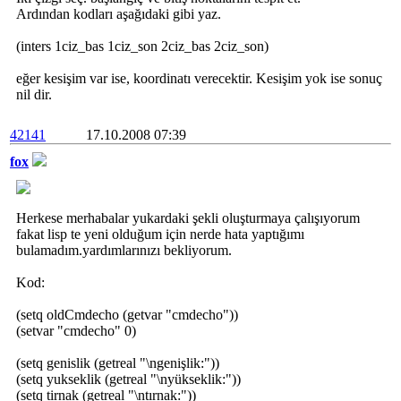
Ardından kodları aşağıdaki gibi yaz.
(inters 1ciz_bas 1ciz_son 2ciz_bas 2ciz_son)
eğer kesişim var ise, koordinatı verecektir. Kesişim yok ise sonuç
nil dir.
42141
17.10.2008 07:39
fox
Herkese merhabalar yukardaki şekli oluşturmaya çalışıyorum
fakat lisp te yeni olduğum için nerde hata yaptığımı
bulamadım.yardımlarınızı bekliyorum.
Kod:
(setq oldCmdecho (getvar "cmdecho"))
(setvar "cmdecho" 0)
(setq genislik (getreal "\ngenişlik:"))
(setq yukseklik (getreal "\nyükseklik:"))
(setq tirnak (getreal "\ntırnak:"))