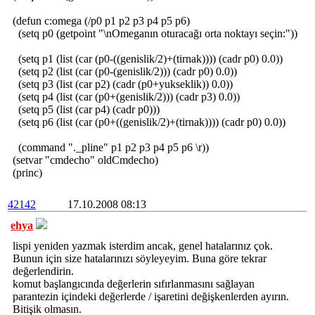
(defun c:omega (/p0 p1 p2 p3 p4 p5 p6)
(setq p0 (getpoint "\nOmeganın oturacağı orta noktayı seçin:"))
(setq p1 (list (car (p0-((genislik/2)+(tirnak)))) (cadr p0) 0.0))
(setq p2 (list (car (p0-(genislik/2))) (cadr p0) 0.0))
(setq p3 (list (car p2) (cadr (p0+yukseklik)) 0.0))
(setq p4 (list (car (p0+(genislik/2))) (cadr p3) 0.0))
(setq p5 (list (car p4) (cadr p0)))
(setq p6 (list (car (p0+((genislik/2)+(tirnak)))) (cadr p0) 0.0))
(command "._pline" p1 p2 p3 p4 p5 p6 \r))
(setvar "cmdecho" oldCmdecho)
(princ)
42142
17.10.2008 08:13
ehya
lispi yeniden yazmak isterdim ancak, genel hatalarınız çok.
Bunun için size hatalarınızı söyleyeyim. Buna göre tekrar
değerlendirin.
komut başlangıcında değerlerin sıfırlanmasını sağlayan
parantezin içindeki değerlerde / işaretini değişkenlerden ayırın.
Bitişik olmasın.