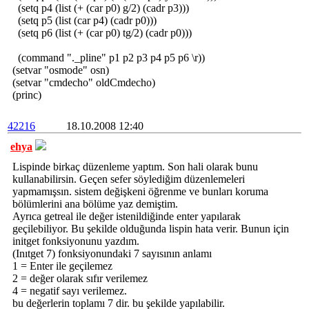
(setq p4 (list (+ (car p0) g/2) (cadr p3)))
(setq p5 (list (car p4) (cadr p0)))
(setq p6 (list (+ (car p0) tg/2) (cadr p0)))
(command "._pline" p1 p2 p3 p4 p5 p6 \r))
(setvar "osmode" osn)
(setvar "cmdecho" oldCmdecho)
(princ)
42216
18.10.2008 12:40
ehya
Lispinde birkaç düzenleme yaptım. Son hali olarak bunu
kullanabilirsin. Geçen sefer söylediğim düzenlemeleri
yapmamışsın. sistem değişkeni öğrenme ve bunları koruma
bölümlerini ana bölüme yaz demiştim.
Ayrıca getreal ile değer istenildiğinde enter yapılarak
geçilebiliyor. Bu şekilde olduğunda lispin hata verir. Bunun için
initget fonksiyonunu yazdım.
(Inıtget 7) fonksiyonundaki 7 sayısının anlamı
1 = Enter ile geçilemez
2 = değer olarak sıfır verilemez
4 = negatif sayı verilemez.
bu değerlerin toplamı 7 dir. bu şekilde yapılabilir.