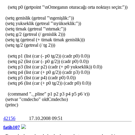
(setq p0 (getpoint "\nOmeganın oturacağı orta noktayı seçin:"))
(setq genislik (getreal "\ngenişlik:"))
(setq yukseklik (getreal "\nyükseklik:"))
(setq tirnak (getreal "\ntırnak:"))
(setq g/2 (getreal (/ genislik 2)))
(setq tg (getreal (+ tirnak tirnak genislik)))
(setq tg/2 (getreal (/ tg 2)))
(setq p1 (list (car (- p0 tg/2)) (cadr p0) 0.0))
(setq p2 (list (car (- p0 g/2)) (cadr p0) 0.0))
(setq p3 (list (car p2) (cadr (+ p0 yukseklik)) 0.0))
(setq p4 (list (car (+ p0 g/2)) (cadr p3) 0.0))
(setq p5 (list (car p4) (cadr p0) 0.0))
(setq p6 (list (car (+ p0 tg/2)) (cadr p0) 0.0))
(command "._pline" p1 p2 p3 p4 p5 p6 \r))
(setvar "cmdecho" oldCmdecho)
(princ)
42156
17.10.2008 09:51
fatih107