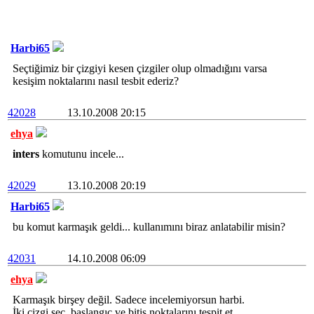
Harbi65
Seçtiğimiz bir çizgiyi kesen çizgiler olup olmadığını varsa
kesişim noktalarını nasıl tesbit ederiz?
42028
13.10.2008 20:15
ehya
inters
komutunu incele...
42029
13.10.2008 20:19
Harbi65
bu komut karmaşık geldi... kullanımını biraz anlatabilir misin?
42031
14.10.2008 06:09
ehya
Karmaşık birşey değil. Sadece incelemiyorsun harbi.
İki çizgi seç. başlangıç ve bitiş noktalarını tespit et.