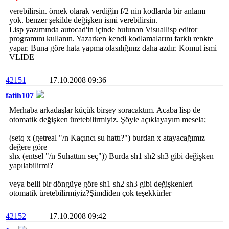
verebilirsin. örnek olarak verdiğin f/2 nin kodlarda bir anlamı
yok. benzer şekilde değişken ismi verebilirsin.
Lisp yazımında autocad'in içinde bulunan Visuallisp editor
programını kullanın. Yazarken kendi kodlamalarını farklı renkte
yapar. Buna göre hata yapma olasılığınız daha azdır. Komut ismi
VLIDE
42151
17.10.2008 09:36
fatih107
Merhaba arkadaşlar küçük birşey soracaktım. Acaba lisp de
otomatik değişken üretebilirmiyiz. Şöyle açıklayayım mesela;
(setq x (getreal "/n Kaçıncı su hattı?") burdan x atayacağımız
değere göre
shx (entsel "/n Suhattını seç")) Burda sh1 sh2 sh3 gibi değişken
yapılabilirmi?
veya belli bir döngüye göre sh1 sh2 sh3 gibi değişkenleri
otomatik üretebilirmiyiz?Şimdiden çok teşekkürler
42152
17.10.2008 09:42