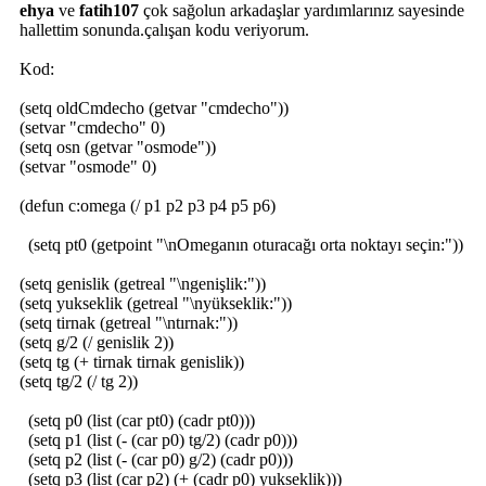
ehya
ve
fatih107
çok sağolun arkadaşlar yardımlarınız sayesinde
hallettim sonunda.çalışan kodu veriyorum.
Kod:
(setq oldCmdecho (getvar "cmdecho"))
(setvar "cmdecho" 0)
(setq osn (getvar "osmode"))
(setvar "osmode" 0)
(defun c:omega (/ p1 p2 p3 p4 p5 p6)
(setq pt0 (getpoint "\nOmeganın oturacağı orta noktayı seçin:"))
(setq genislik (getreal "\ngenişlik:"))
(setq yukseklik (getreal "\nyükseklik:"))
(setq tirnak (getreal "\ntırnak:"))
(setq g/2 (/ genislik 2))
(setq tg (+ tirnak tirnak genislik))
(setq tg/2 (/ tg 2))
(setq p0 (list (car pt0) (cadr pt0)))
(setq p1 (list (- (car p0) tg/2) (cadr p0)))
(setq p2 (list (- (car p0) g/2) (cadr p0)))
(setq p3 (list (car p2) (+ (cadr p0) yukseklik)))