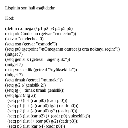
Lispinin son hali aşağıdadır.
Kod:
(defun c:omega (/ p1 p2 p3 p4 p5 p6)
(setq oldCmdecho (getvar "cmdecho"))
(setvar "cmdecho" 0)
(setq osn (getvar "osmode"))
(setq pt0 (getpoint "\nOmeganın oturacağı orta noktayı seçin:"))
(initget 7)
(setq genislik (getreal "\ngenişlik:"))
(initget 7)
(setq yukseklik (getreal "\nyükseklik:"))
(initget 7)
(setq tirnak (getreal "\ntırnak:"))
(setq g/2 (/ genislik 2))
(setq tg (+ tirnak tirnak genislik))
(setq tg/2 (/ tg 2))
(setq p0 (list (car pt0) (cadr pt0)))
(setq p1 (list (- (car p0) tg/2) (cadr p0)))
(setq p2 (list (- (car p0) g/2) (cadr p0)))
(setq p3 (list (car p2) (+ (cadr p0) yukseklik)))
(setq p4 (list (+ (car p0) g/2) (cadr p3)))
(setq p5 (list (car p4) (cadr p0)))