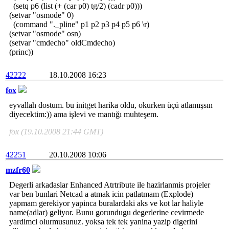
(setq p6 (list (+ (car p0) tg/2) (cadr p0)))
(setvar "osmode" 0)
(command "._pline" p1 p2 p3 p4 p5 p6 \r)
(setvar "osmode" osn)
(setvar "cmdecho" oldCmdecho)
(princ))
42222
18.10.2008 16:23
fox
eyvallah dostum. bu initget harika oldu, okurken üçü atlamışsın
diyecektim:)) ama işlevi ve mantığı muhteşem.
fox (19.10.2008 21:44 GMT)
42251
20.10.2008 10:06
mzfr60
Degerli arkadaslar Enhanced Atrtribute ile hazirlanmis projeler
var ben bunlari Netcad a atmak icin patlatmam (Explode)
yapmam gerekiyor yapinca buralardaki aks ve kot lar haliyle
name(adlar) geliyor. Bunu gorundugu degerlerine cevirmede
yardimci olurmusunuz. yoksa tek tek yanina yazip digerini