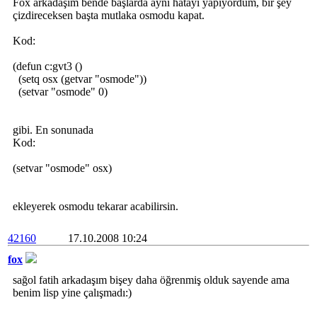
Fox arkadaşım bende başlarda aynı hatayı yapıyordum, bir şey
çizdireceksen başta mutlaka osmodu kapat.
Kod:
(defun c:gvt3 ()
(setq osx (getvar "osmode"))
(setvar "osmode" 0)
gibi. En sonunada
Kod:
(setvar "osmode" osx)
ekleyerek osmodu tekarar acabilirsin.
42160
17.10.2008 10:24
fox
sağol fatih arkadaşım bişey daha öğrenmiş olduk sayende ama
benim lisp yine çalışmadı:)