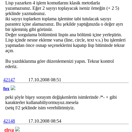
Lisp yazarken 4 işlem komutlarını klasik metotlarla
yazamazsınız. Eğer 2 sayıyı toplayacak iseniz örneğin (+ 2 5)
şeklinde yazmalısınız.
iki sayıyı toplarken toplama işlemine tabi tutulacak sayıyı
parantez içine alamazsınız. Bu şekilde yaptığınızda o değer ayrı
bir işlemmiş gibi görünür.
Değer sorgulama bölümünü lispin ana bölümü içine yerleştirin.
Lisp içinde nesne ekleme varsa (line, circle, text v.s.) bu işlemleri
yapmadan önce osnap seçeneklerini kapatıp lisp bitiminde tekrar
açın.
Bu yazdıklarıma göre düzenlemenizi yapın. Tekrar kontrol
ederiz.
42147
17.10.2008 08:51
fox
peki şöyle bişey sorayım değişkenlerin isimlerinde /*- + gibi
karakterler kullanabiliyormuyuz.mesela
(setq f/2 şeklinde isim verebilirimiyiz.
42148
17.10.2008 08:54
ehya