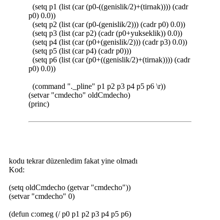
(setq p1 (list (car (p0-((genislik/2)+(tirnak)))) (cadr
p0) 0.0))
(setq p2 (list (car (p0-(genislik/2))) (cadr p0) 0.0))
(setq p3 (list (car p2) (cadr (p0+yukseklik)) 0.0))
(setq p4 (list (car (p0+(genislik/2))) (cadr p3) 0.0))
(setq p5 (list (car p4) (cadr p0)))
(setq p6 (list (car (p0+((genislik/2)+(tirnak)))) (cadr
p0) 0.0))
(command "._pline" p1 p2 p3 p4 p5 p6 \r))
(setvar "cmdecho" oldCmdecho)
(princ)
kodu tekrar düzenledim fakat yine olmadı
Kod:
(setq oldCmdecho (getvar "cmdecho"))
(setvar "cmdecho" 0)
(defun c:omeg (/ p0 p1 p2 p3 p4 p5 p6)