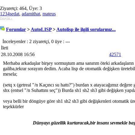
Ziyaretçi: 464, Üye: 3
1234sedat
,
adamithat
,
mateus
Detaylar »
Forumlar
>
AutoLISP
>
Autolisp ile ilgili sorularınız...
İnceleyenler : 2 ziyaretçi, 0 üye : ---
İleti
28.10.2008 16:56
42571
Merhaba arkadaşlar birşey sormuştum ama sanırım öteki arkadaşların 
galiba,tekrar sorayım dedim. Acaba lisp de otomatik değişken üretebi
mesela;
(setq x (getreal "/n Kaçıncı su hattı?") burdan x atayacağımız değere 
shx (entsel "/n Suhattını seç")) Burda sh1 sh2 sh3 gibi değişken yapıl
veya belli bir döngüye göre sh1 sh2 sh3 gibi değişkenleri otomatik ü
teşekkürler
Dünyayı güzellik kurtaracak,bir insanı sevmekle baş