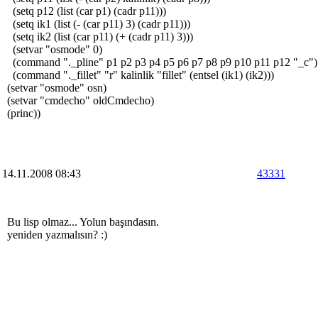
(setq p12 (list (car p1) (cadr p11)))
(setq ik1 (list (- (car p11) 3) (cadr p11)))
(setq ik2 (list (car p11) (+ (cadr p11) 3)))
(setvar "osmode" 0)
(command "._pline" p1 p2 p3 p4 p5 p6 p7 p8 p9 p10 p11 p12 "_c")
(command "._fillet" "r" kalinlik "fillet" (entsel (ik1) (ik2)))
(setvar "osmode" osn)
(setvar "cmdecho" oldCmdecho)
(princ))
14.11.2008 08:43
43331
Bu lisp olmaz... Yolun başındasın.
yeniden yazmalısın? :)