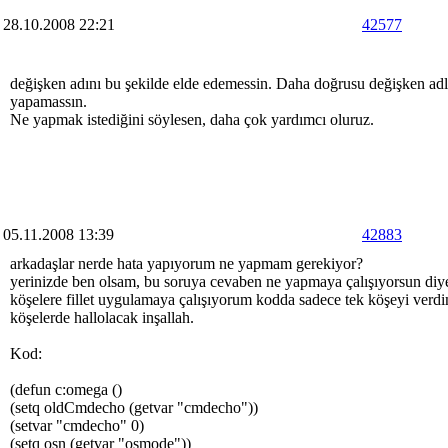
28.10.2008 22:21
42577
değişken adını bu şekilde elde edemessin. Daha doğrusu değişken adları
yapamassın.
Ne yapmak istediğini söylesen, daha çok yardımcı oluruz.
05.11.2008 13:39
42883
arkadaşlar nerde hata yapıyorum ne yapmam gerekiyor?
yerinizde ben olsam, bu soruya cevaben ne yapmaya çalışıyorsun diy
köşelere fillet uygulamaya çalışıyorum kodda sadece tek köşeyi verdim
köşelerde hallolacak inşallah.
Kod:
(defun c:omega ()
(setq oldCmdecho (getvar "cmdecho"))
(setvar "cmdecho" 0)
(setq osn (getvar "osmode"))