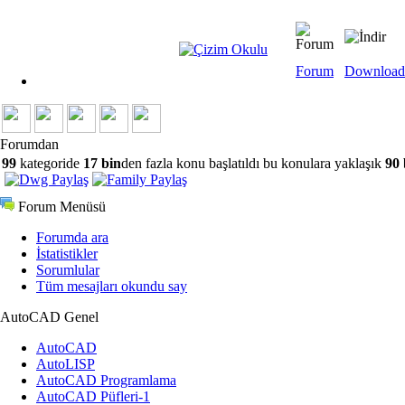
Forum
Download
Forumdan
99
kategoride
17 bin
den fazla konu başlatıldı bu konulara yaklaşık
90 
Forum Menüsü
Forumda ara
İstatistikler
Sorumlular
Tüm mesajları okundu say
AutoCAD Genel
AutoCAD
AutoLISP
AutoCAD Programlama
AutoCAD Püfleri-1