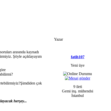
Yazar
soruları arasında kaynadı
lirmiyiz. Şöyle açıklayayım
fatih107
Yeni üye
göre
abilirmi?
retebilirmiyiz?Şimdiden çok
9 ileti
Gemi inş. mühendsi
İstanbul
layacak herşey...