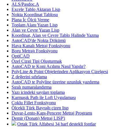
ALS/Pasdoc.A
Excele Tablo Aktaran Lisp
Nokta Koordinat Tablosu
Plana İç Ölçü Verme
Toplam Alanı Yazan Lisp
Alan ve Çevre Yazan Lisp
Koordinat, Alan ve Çevre Tablo Halinde Yazma
AutoCAD'de Nokta Dökümü
Hava Kanalı Metraj Fonksiyonu
Boru Metrajı Fonksiyonu
OptiCAD
Özel Çizgi Tipi Oluşturmak
AutoCAD te Koni Açılımı Nasıl Yapılır?
PolyLine & Point Objelerinden Aplikasyon Çizelgesi
Z değerini sıfırlama
AutoCAD te Polyline üzerine uzunluk yazdırma
Sıralı numaralandırma
Yazı içindeki sayıları toplama
Karmaşık Path ile Loft Uygulaması
Çoklu Fillet Fonksiyonu
Ölçekli Türk Bayrağı çizen lisp
Duvar-Lento-Kapı-Pencere Metraj Programı
Demir (Donatı) Metraj LISP'i
Ortak Türk Alfabesi 34 harf destekli fontlar