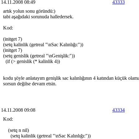
14.11.2008 08:49
43333
artık yolun sonu göründü:)
tabi aşağıdaki sorunuda halledersek.
Kod:
(initget 7)
(setq kalinlik (getreal "\nSac Kalınlığı:"))
(initget 7)
(setq genislik (getreal "\nGenişlik:"))
(if (> genislik (* kalinlik 4))
kodu şöyle anlatayım genişlik sac kalınlığının 4 katından küçük olama
sorsun değilse devam etsin.
14.11.2008 09:08
43334
Kod:
(setq n nil)
(setq kalinlik (getreal "\nSac Kalınlığı:"))