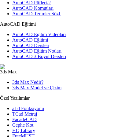
AutoCAD Püfleri-2
AutoCAD Komutları
AutoCAD Terimler Sözl.
AutoCAD Eğitimi
AutoCAD Eğitim Videoları
AutoCAD Eğitimi
AutoCAD Dersleri
AutoCAD Eğitim Notları
AutoCAD 3 Boyut Dersleri
3ds Max
3ds Max Nedir?
3ds Max Model ve Çizim
Özel Yazılımlar
aLd Fonksiyonu
TCad Metraj
FacadeCAD
Cephe Kot
HQ Library
FreeMUST