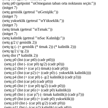
(setq pt0 (getpoint "\nOmeganın taban orta noktasını seçin:"))
(initget 7)
(setq genislik (getreal "\nGenişlik:"))
(initget 7)
(setq yukseklik (getreal "\nYükseklik:"))
(initget 7)
(setq tirnak (getreal "\nTırnak:"))
(initget 7)
(setq kalinlik (getreal "\nSac Kalınlığı:"))
(setq g/2 (/ genislik 2))
(setq tg (- (+ genislik (* tirnak 2)) (* kalinlik 2)))
(setq tg/2 (/ tg 2))
(setq disr (* kalinlik 2))
(setq p0 (list (car pt0) (cadr pt0)))
(setq p1 (list (- (car p0) tg/2) (cadr p0)))
(setq p2 (list (+ (car p1) tirnak) (cadr p0)))
(setq p3 (list (car p2) (+ (cadr p0) (- yukseklik kalinlik))))
(setq p4 (list (+ (car p0) (- g/2 kalinlik)) (cadr p3)))
(setq p5 (list (car p4) (cadr p0)))
(setq p6 (list (+ (car p0) tg/2) (cadr p0)))
(setq p7 (list (car p6) (+ (cadr p0) kalinlik)))
(setq p8 (list (- (car p7) (- tirnak kalinlik)) (cadr p7)))
(setq p9 (list (car p8) (+ (cadr p0) yukseklik)))
(setq p10 (list (- (car p0) g/2) (cadr p9)))
(setq p11 (list (- (car p2) kalinlik) (cadr p8)))