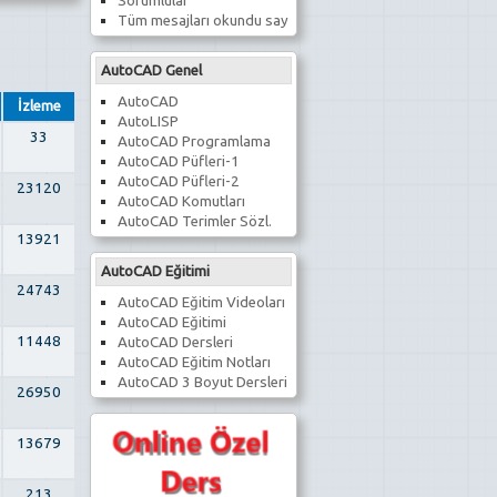
Sorumlular
Tüm mesajları okundu say
AutoCAD Genel
AutoCAD
İzleme
AutoLISP
33
AutoCAD Programlama
AutoCAD Püfleri-1
AutoCAD Püfleri-2
23120
AutoCAD Komutları
AutoCAD Terimler Sözl.
13921
AutoCAD Eğitimi
24743
AutoCAD Eğitim Videoları
AutoCAD Eğitimi
11448
AutoCAD Dersleri
AutoCAD Eğitim Notları
AutoCAD 3 Boyut Dersleri
26950
13679
213