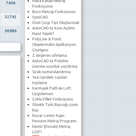
Hava Kanalı Metraj
7406
Fonksiyonu
Boru Metrajı Fonksiyonu
32745
OptiCAD
Özel Çizgi Tipi Oluşturmak
AutoCAD te Koni Açılımı
36986
Nasıl Yapılır?
PolyLine & Point
Objelerinden Aplikasyon
Çizelgesi
Z değerini sıfırlama
AutoCAD te Polyline
üzerine uzunluk yazdırma
Sıralı numaralandırma
Yazı içindeki sayıları
toplama
Karmaşık Path ile Loft
Uygulaması
Çoklu Fillet Fonksiyonu
Ölçekli Türk Bayrağı çizen
lisp
Duvar-Lento-Kapı-
Pencere Metraj Programı
Demir (Donatı) Metraj
LISP'i