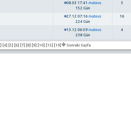
08.03 17:41
mateus
3
152 Gün
27.12 07:16
mateus
16
224 Gün
13.12 06:59
mateus
4
238 Gün
3
] [
4
] [
5
] [
6
] [
7
] [
8
] [
9
] [
10
] [
15
] [
19
]
Sonraki Sayfa