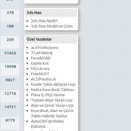
378
3ds Max
3ds Max Nedir?
188
3ds Max Model ve Çizim
Özel Yazılımlar
209
aLd Fonksiyonu
TCad Metraj
31656
FacadeCAD
Cephe Kot
19098
HQ Library
FreeMUST
ALS/Pasdoc.A
9827
Excele Tablo Aktaran Lisp
Nokta Koordinat Tablosu
12716
Plana İç Ölçü Verme
Toplam Alanı Yazan Lisp
Alan ve Çevre Yazan Lisp
14751
Koordinat, Alan ve Çevre
Tablo Halinde Yazma
8779
AutoCAD'de Nokta
Dökümü