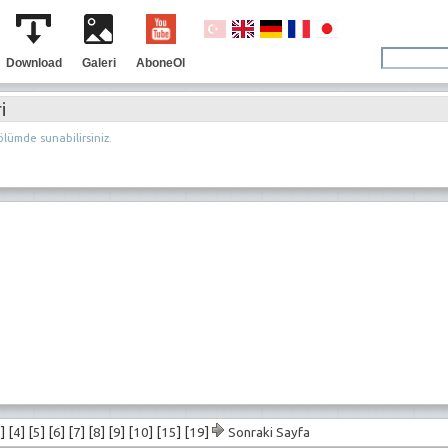
Download
Galeri
AboneOl
i
ölümde sunabilirsiniz.
3
] [
4
] [
5
] [
6
] [
7
] [
8
] [
9
] [
10
] [
15
] [
19
]
Sonraki Sayfa