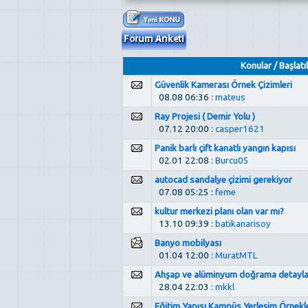
Konular
/
Başlatıl
Güvenlik Kamerası Örnek Çizimleri
08.08 06:36 :
mateus
Ray Projesi ( Demir Yolu )
07.12 20:00 :
casper1621
Panik barlı çift kanatlı yangın kapısı
02.01 22:08 :
Burcu05
autocad sandalye çizimi gerekiyor
07.08 05:25 :
feme
kultur merkezi planı olan var mı?
13.10 09:39 :
batikanarisoy
Banyo mobilyası
01.04 12:00 :
MuratMTL
Ahşap ve alüminyum doğrama detayla
28.04 22:03 :
mkkl
Eğitim Yapısı Kampüs Yerleşim Örnekle