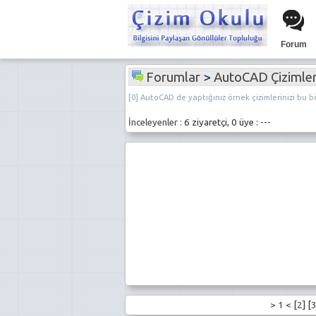
Forum
Forumlar
>
AutoCAD Çizimler
[0] AutoCAD de yaptığınız örnek çizimlerinizi bu b
İnceleyenler :
6 ziyaretçi, 0 üye : ---
>
1
< [
2
] [