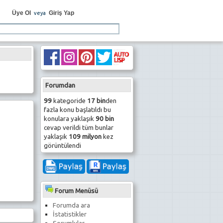
Üye Ol
Giriş Yap
veya
Forumdan
99
kategoride
17 bin
den
fazla konu başlatıldı bu
konulara yaklaşık
90 bin
cevap verildi tüm bunlar
yaklaşık
109 milyon
kez
görüntülendi
Forum Menüsü
Forumda ara
İstatistikler