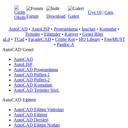
Üye Ol
|
Giriş
Forum
Download
Galeri
AutoCAD
•
AutoLISP
•
Programlama
•
İpuçları
•
Komutlar
•
Terimler
•
Eğitimler
•
Kariyer
•
Genel Bilgi
aLd
•
TCad
•
FacadeCAD
•
Cephe Kot
•
HQ Library
•
FreeMUST
•
Pasdoc.A
AutoCAD Genel
AutoCAD
AutoLISP
AutoCAD Programlama
AutoCAD Püfleri-1
AutoCAD Püfleri-2
AutoCAD Komutları
AutoCAD Terimler Sözl.
AutoCAD Eğitimi
AutoCAD Eğitim Videoları
AutoCAD Eğitimi
AutoCAD Dersleri
AutoCAD Eğitim Notları