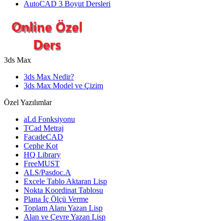
AutoCAD 3 Boyut Dersleri
3ds Max
3ds Max Nedir?
3ds Max Model ve Çizim
Özel Yazılımlar
aLd Fonksiyonu
TCad Metraj
FacadeCAD
Cephe Kot
HQ Library
FreeMUST
ALS/Pasdoc.A
Excele Tablo Aktaran Lisp
Nokta Koordinat Tablosu
Plana İç Ölçü Verme
Toplam Alanı Yazan Lisp
Alan ve Çevre Yazan Lisp