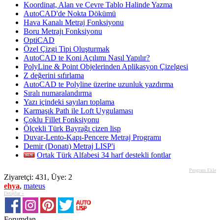
Koordinat, Alan ve Çevre Tablo Halinde Yazma
AutoCAD'de Nokta Dökümü
Hava Kanalı Metraj Fonksiyonu
Boru Metrajı Fonksiyonu
OptiCAD
Özel Çizgi Tipi Oluşturmak
AutoCAD te Koni Açılımı Nasıl Yapılır?
PolyLine & Point Objelerinden Aplikasyon Çizelgesi
Z değerini sıfırlama
AutoCAD te Polyline üzerine uzunluk yazdırma
Sıralı numaralandırma
Yazı içindeki sayıları toplama
Karmaşık Path ile Loft Uygulaması
Çoklu Fillet Fonksiyonu
Ölçekli Türk Bayrağı çizen lisp
Duvar-Lento-Kapı-Pencere Metraj Programı
Demir (Donatı) Metraj LISP'i
Ortak Türk Alfabesi 34 harf destekli fontlar
Program Ekle
Ziyaretçi: 431, Üye: 2
ehya
,
mateus
Detaylar »
Forumdan