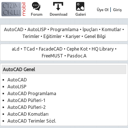
|
Üye Ol
Giriş
Forum
Download
Galeri
AutoCAD
•
AutoLISP
•
Programlama
•
İpuçları
•
Komutlar
•
Terimler
•
Eğitimler
•
Kariyer
•
Genel Bilgi
aLd
•
TCad
•
FacadeCAD
•
Cephe Kot
•
HQ Library
•
FreeMUST
•
Pasdoc.A
AutoCAD Genel
AutoCAD
AutoLISP
AutoCAD Programlama
AutoCAD Püfleri-1
AutoCAD Püfleri-2
AutoCAD Komutları
AutoCAD Terimler Sözl.