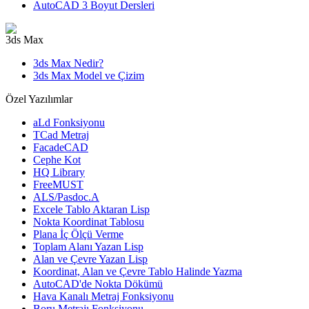
AutoCAD 3 Boyut Dersleri
3ds Max
3ds Max Nedir?
3ds Max Model ve Çizim
Özel Yazılımlar
aLd Fonksiyonu
TCad Metraj
FacadeCAD
Cephe Kot
HQ Library
FreeMUST
ALS/Pasdoc.A
Excele Tablo Aktaran Lisp
Nokta Koordinat Tablosu
Plana İç Ölçü Verme
Toplam Alanı Yazan Lisp
Alan ve Çevre Yazan Lisp
Koordinat, Alan ve Çevre Tablo Halinde Yazma
AutoCAD'de Nokta Dökümü
Hava Kanalı Metraj Fonksiyonu
Boru Metrajı Fonksiyonu