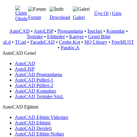
Üye Ol
|
Giriş
Forum
Download
Galeri
AutoCAD
•
AutoLISP
•
Programlama
•
İpuçları
•
Komutlar
•
Terimler
•
Eğitimler
•
Kariyer
•
Genel Bilgi
aLd
•
TCad
•
FacadeCAD
•
Cephe Kot
•
HQ Library
•
FreeMUST
•
Pasdoc.A
AutoCAD Genel
AutoCAD
AutoLISP
AutoCAD Programlama
AutoCAD Püfleri-1
AutoCAD Püfleri-2
AutoCAD Komutları
AutoCAD Terimler Sözl.
AutoCAD Eğitimi
AutoCAD Eğitim Videoları
AutoCAD Eğitimi
AutoCAD Dersleri
AutoCAD Eğitim Notları