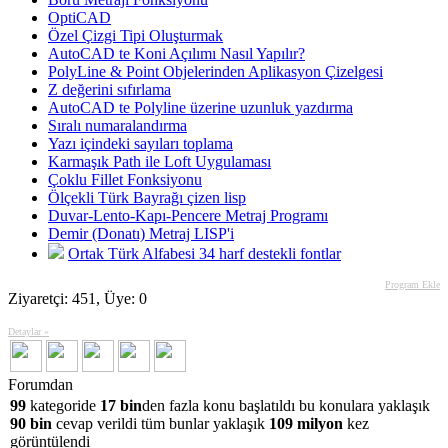
OptiCAD
Özel Çizgi Tipi Oluşturmak
AutoCAD te Koni Açılımı Nasıl Yapılır?
PolyLine & Point Objelerinden Aplikasyon Çizelgesi
Z değerini sıfırlama
AutoCAD te Polyline üzerine uzunluk yazdırma
Sıralı numaralandırma
Yazı içindeki sayıları toplama
Karmaşık Path ile Loft Uygulaması
Çoklu Fillet Fonksiyonu
Ölçekli Türk Bayrağı çizen lisp
Duvar-Lento-Kapı-Pencere Metraj Programı
Demir (Donatı) Metraj LISP'i
Ortak Türk Alfabesi 34 harf destekli fontlar
Program Ekle
Ziyaretçi: 451, Üye: 0
Detaylar »
Forumdan
99
kategoride
17 bin
den fazla konu başlatıldı bu konulara yaklaşık
90 bin
cevap verildi tüm bunlar yaklaşık
109 milyon
kez
görüntülendi