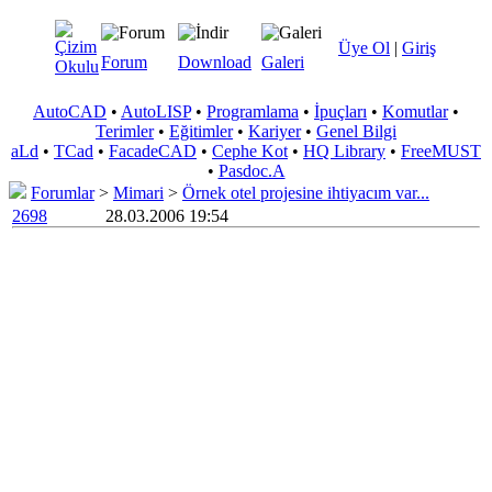
Üye Ol
|
Giriş
Forum
Download
Galeri
AutoCAD
•
AutoLISP
•
Programlama
•
İpuçları
•
Komutlar
•
Terimler
•
Eğitimler
•
Kariyer
•
Genel Bilgi
aLd
•
TCad
•
FacadeCAD
•
Cephe Kot
•
HQ Library
•
FreeMUST
•
Pasdoc.A
Forumlar
>
Mimari
>
Örnek otel projesine ihtiyacım var...
2698
28.03.2006 19:54