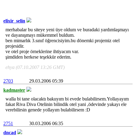
elixir_selin
merhabalar bu siteye yeni üye oldum ve buradaki yardımlaşmayı
ve dayanışmayı mükemmel buldum.
ben mimarlık 3.sınıf öğrencisiyim.bu dönemki projemiz otel
projesidir.
ve otel proje örneklerine ihtiyacım var.
şimdiden herkese teşekkür ederim.
ehya (07.10.2007 13:26 GMT)
2703
29.03.2006 05:39
kadmaster
walla bi tane olacaktı bakııyım bi evede bulabilirsem.Yollayayım
fakat Riva Diva Otelinin bilindik otel yani ,ödevinde yakayı ele
verebilirsin genede yollayım bulabilirsem :D
2751
30.03.2006 06:35
dncad