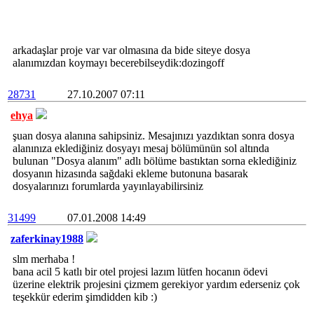
arkadaşlar proje var var olmasına da bide siteye dosya
alanımızdan koymayı becerebilseydik:dozingoff
28731
27.10.2007 07:11
ehya
şuan dosya alanına sahipsiniz. Mesajınızı yazdıktan sonra dosya
alanınıza eklediğiniz dosyayı mesaj bölümünün sol altında
bulunan "Dosya alanım" adlı bölüme bastıktan sorna eklediğiniz
dosyanın hizasında sağdaki ekleme butonuna basarak
dosyalarınızı forumlarda yayınlayabilirsiniz
31499
07.01.2008 14:49
zaferkinay1988
slm merhaba !
bana acil 5 katlı bir otel projesi lazım lütfen hocanın ödevi
üzerine elektrik projesini çizmem gerekiyor yardım ederseniz çok
teşekkür ederim şimdidden kib :)