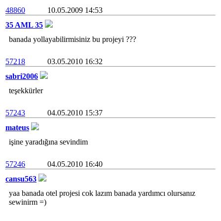
48860
10.05.2009 14:53
35 AML 35
banada yollayabilirmisiniz bu projeyi ???
57218
03.05.2010 16:32
sabri2006
teşekkürler
57243
04.05.2010 15:37
mateus
işine yaradığına sevindim
57246
04.05.2010 16:40
cansu563
yaa banada otel projesi cok lazım banada yardımcı olursanız
sewinirm =)