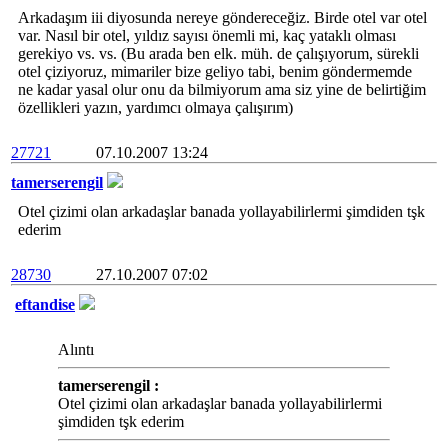
Arkadaşım iii diyosunda nereye göndereceğiz. Birde otel var otel
var. Nasıl bir otel, yıldız sayısı önemli mi, kaç yataklı olması
gerekiyo vs. vs. (Bu arada ben elk. müh. de çalışıyorum, sürekli
otel çiziyoruz, mimariler bize geliyo tabi, benim göndermemde
ne kadar yasal olur onu da bilmiyorum ama siz yine de belirtiğim
özellikleri yazın, yardımcı olmaya çalışırım)
27721
07.10.2007 13:24
tamerserengil
Otel çizimi olan arkadaşlar banada yollayabilirlermi şimdiden tşk
ederim
28730
27.10.2007 07:02
eftandise
Alıntı
tamerserengil :
Otel çizimi olan arkadaşlar banada yollayabilirlermi
şimdiden tşk ederim