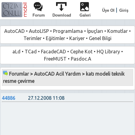
|
Üye Ol
Giriş
Forum
Download
Galeri
AutoCAD
•
AutoLISP
•
Programlama
•
İpuçları
•
Komutlar
•
Terimler
•
Eğitimler
•
Kariyer
•
Genel Bilgi
aLd
•
TCad
•
FacadeCAD
•
Cephe Kot
•
HQ Library
•
FreeMUST
•
Pasdoc.A
Forumlar
>
AutoCAD Acil Yardım
>
katı modeli teknik
resme çevirme
44886
27.12.2008 11:08