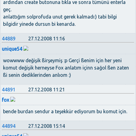
ardından create butonuna tıkla ve sonra tümünü enterla
geç.
anlattığım solprofuda unut gerek kalmadı:) tabi bilgi
bilgidir yinede dursun bi kenarda.
44889
27.12.2008 11:16
unique54
wowwww değişik ßirşeymiş :p Gerçi ßenim için her yeni
komut değişik herneyse Fox anlatım içinn sağol ßen zaten
ßi senin dediklerinden anlıom :)
44891
27.12.2008 11:21
fox
bende burdan sendur a teşekkür ediyorum bu komut için.
44894
27.12.2008 15:14