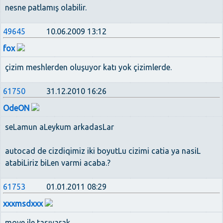
nesne patlamış olabilir.
49645
10.06.2009 13:12
fox
çizim meshlerden oluşuyor katı yok çizimlerde.
61750
31.12.2010 16:26
OdeON
seLamun aLeykum arkadasLar
autocad de cizdiqimiz iki boyutLu cizimi catia ya nasiL
atabiLiriz biLen varmi acaba.?
61753
01.01.2011 08:29
xxxmsdxxx
move ile tasıyarak