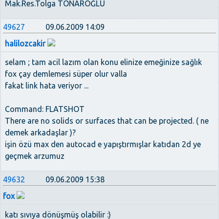
Mak.Res.Tolga TONAROĞLU
49627
09.06.2009 14:09
halilozcakir
selam ; tam acil lazım olan konu elinize emeğinize sağlık
fox çay demlemesi süper olur valla
fakat link hata veriyor ...
Command: FLATSHOT
There are no solids or surfaces that can be projected. ( ne
demek arkadaşlar )?
işin özü max den autocad e yapıştırmışlar katıdan 2d ye
geçmek arzumuz
49632
09.06.2009 15:38
fox
katı sıvıya dönüşmüş olabilir :)