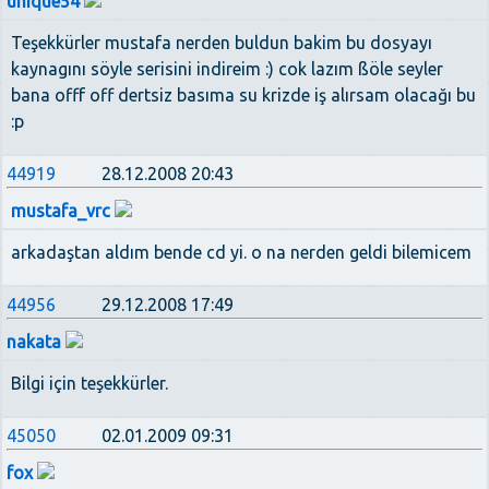
unique54
Teşekkürler mustafa nerden buldun bakim bu dosyayı
kaynagını söyle serisini indireim :) cok lazım ßöle seyler
bana offf off dertsiz basıma su krizde iş alırsam olacağı bu
:p
44919
28.12.2008 20:43
mustafa_vrc
arkadaştan aldım bende cd yi. o na nerden geldi bilemicem
44956
29.12.2008 17:49
nakata
Bilgi için teşekkürler.
45050
02.01.2009 09:31
fox