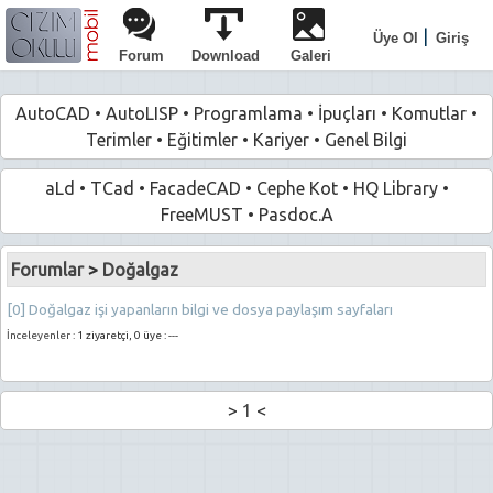
|
Üye Ol
Giriş
Forum
Download
Galeri
AutoCAD
•
AutoLISP
•
Programlama
•
İpuçları
•
Komutlar
•
Terimler
•
Eğitimler
•
Kariyer
•
Genel Bilgi
aLd
•
TCad
•
FacadeCAD
•
Cephe Kot
•
HQ Library
•
FreeMUST
•
Pasdoc.A
Forumlar
>
Doğalgaz
[0] Doğalgaz işi yapanların bilgi ve dosya paylaşım sayfaları
İnceleyenler :
1 ziyaretçi, 0 üye : ---
>
1
<