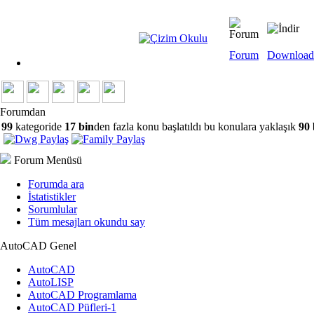
Forum
Download
Forumdan
99
kategoride
17 bin
den fazla konu başlatıldı bu konulara yaklaşık
90 
Forum Menüsü
Forumda ara
İstatistikler
Sorumlular
Tüm mesajları okundu say
AutoCAD Genel
AutoCAD
AutoLISP
AutoCAD Programlama
AutoCAD Püfleri-1