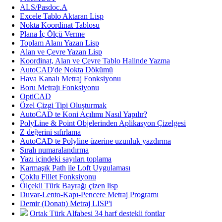
ALS/Pasdoc.A
Excele Tablo Aktaran Lisp
Nokta Koordinat Tablosu
Plana İç Ölçü Verme
Toplam Alanı Yazan Lisp
Alan ve Çevre Yazan Lisp
Koordinat, Alan ve Çevre Tablo Halinde Yazma
AutoCAD'de Nokta Dökümü
Hava Kanalı Metraj Fonksiyonu
Boru Metrajı Fonksiyonu
OptiCAD
Özel Çizgi Tipi Oluşturmak
AutoCAD te Koni Açılımı Nasıl Yapılır?
PolyLine & Point Objelerinden Aplikasyon Çizelgesi
Z değerini sıfırlama
AutoCAD te Polyline üzerine uzunluk yazdırma
Sıralı numaralandırma
Yazı içindeki sayıları toplama
Karmaşık Path ile Loft Uygulaması
Çoklu Fillet Fonksiyonu
Ölçekli Türk Bayrağı çizen lisp
Duvar-Lento-Kapı-Pencere Metraj Programı
Demir (Donatı) Metraj LISP'i
Ortak Türk Alfabesi 34 harf destekli fontlar