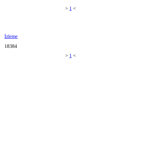
>
1
<
İzleme
18384
>
1
<