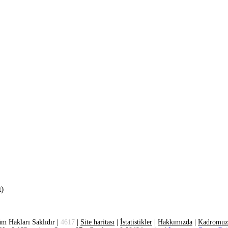
t)
m Hakları Saklıdır |
4617
|
Site haritası
|
İstatistikler
|
Hakkımızda
|
Kadromuz