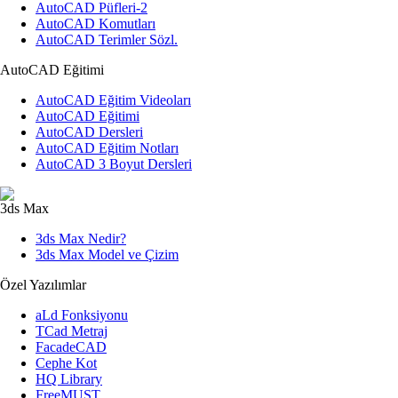
AutoCAD Püfleri-2
AutoCAD Komutları
AutoCAD Terimler Sözl.
AutoCAD Eğitimi
AutoCAD Eğitim Videoları
AutoCAD Eğitimi
AutoCAD Dersleri
AutoCAD Eğitim Notları
AutoCAD 3 Boyut Dersleri
3ds Max
3ds Max Nedir?
3ds Max Model ve Çizim
Özel Yazılımlar
aLd Fonksiyonu
TCad Metraj
FacadeCAD
Cephe Kot
HQ Library
FreeMUST