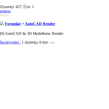
Ziyaretçi: 457, Üye: 1
mateus
Detaylar »
Forumlar
>
AutoCAD Render
[0] AutoCAD ile 3D Modelleme; Render
İnceleyenler :
1 ziyaretçi, 0 üye : ---