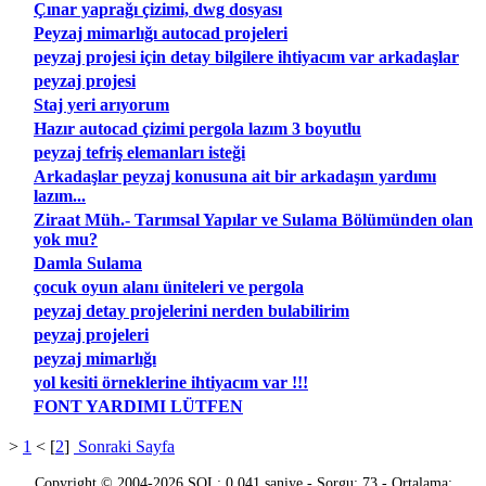
Çınar yaprağı çizimi, dwg dosyası
Peyzaj mimarlığı autocad projeleri
peyzaj projesi için detay bilgilere ihtiyacım var arkadaşlar
peyzaj projesi
Staj yeri arıyorum
Hazır autocad çizimi pergola lazım 3 boyutlu
peyzaj tefriş elemanları isteği
Arkadaşlar peyzaj konusuna ait bir arkadaşın yardımı
lazım...
Ziraat Müh.- Tarımsal Yapılar ve Sulama Bölümünden olan
yok mu?
Damla Sulama
çocuk oyun alanı üniteleri ve pergola
peyzaj detay projelerini nerden bulabilirim
peyzaj projeleri
peyzaj mimarlığı
yol kesiti örneklerine ihtiyacım var !!!
FONT YARDIMI LÜTFEN
>
1
< [
2
]
Sonraki Sayfa
Copyright © 2004-2026 SQL: 0.041 saniye - Sorgu: 73 - Ortalama: