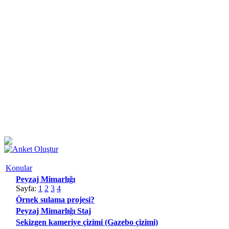
Konular
Peyzaj Mimarlığı
Sayfa:
1
2
3
4
Örnek sulama projesi?
Peyzaj Mimarlığı Staj
Sekizgen kameriye çizimi (Gazebo çizimi)