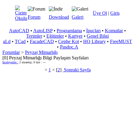
Üye Ol
|
Giriş
Forum
Download
Galeri
AutoCAD
•
AutoLISP
•
Programlama
•
İpuçları
•
Komutlar
•
Terimler
•
Eğitimler
•
Kariyer
•
Genel Bilgi
aLd
•
TCad
•
FacadeCAD
•
Cephe Kot
•
HQ Library
•
FreeMUST
•
Pasdoc.A
Forumlar
>
Peyzaj Mimarlığı
[0] Peyzaj Mimarlığı Bilgi Paylaşım Sayfaları
İnceleyenler :
2 ziyaretçi, 0 üye : ---
>
1
< [
2
]
Sonraki Sayfa