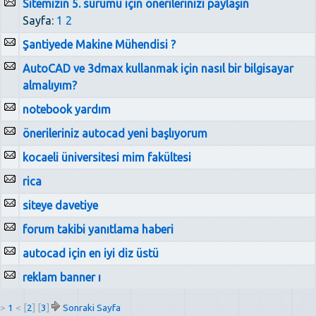
Sitemizin 5. sürümü için önerilerinizi paylaşın
Sayfa:
1
2
Şantiyede Makine Mühendisi ?
AutoCAD ve 3dmax kullanmak için nasıl bir bilgisayar
almalıyım?
notebook yardım
önerileriniz autocad yeni başlıyorum
kocaeli üniversitesi mim fakültesi
rica
siteye davetiye
forum takibi yanıtlama haberi
autocad için en iyi diz üstü
reklam banner ı
>
1
< [
2
] [
3
]
Sonraki Sayfa