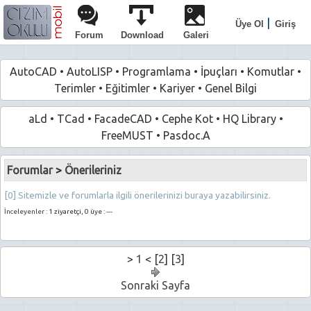
|
Üye Ol
Giriş
Forum
Download
Galeri
AutoCAD
•
AutoLISP
•
Programlama
•
İpuçları
•
Komutlar
•
Terimler
•
Eğitimler
•
Kariyer
•
Genel Bilgi
aLd
•
TCad
•
FacadeCAD
•
Cephe Kot
•
HQ Library
•
FreeMUST
•
Pasdoc.A
Forumlar
>
Önerileriniz
[0] Sitemizle ve forumlarla ilgili önerilerinizi buraya yazabilirsiniz.
İnceleyenler :
1 ziyaretçi, 0 üye : ---
>
1
< [
2
] [
3
]
Sonraki Sayfa