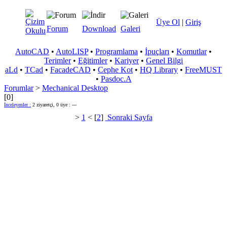
Üye Ol
|
Giriş
Forum
Download
Galeri
AutoCAD
•
AutoLISP
•
Programlama
•
İpuçları
•
Komutlar
•
Terimler
•
Eğitimler
•
Kariyer
•
Genel Bilgi
aLd
•
TCad
•
FacadeCAD
•
Cephe Kot
•
HQ Library
•
FreeMUST
•
Pasdoc.A
Forumlar
>
Mechanical Desktop
[0]
İnceleyenler :
2 ziyaretçi, 0 üye : ---
>
1
< [
2
]
Sonraki Sayfa