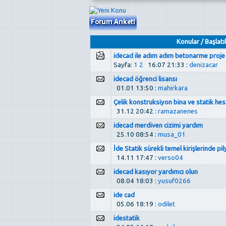
Konular
/
Başlatıl
idecad ile adım adım betonarme proje
Sayfa:
1
2
16.07 21:33 :
denizacar
idecad öğrenci lisansı
01.01 13:50 :
mahirkara
Çelik konstruksiyon bina ve statik hes
31.12 20:42 :
ramazanenes
idecad merdiven cizimi yardım
25.10 08:54 :
musa_01
İde Statik sürekli temel kirişlerinde pil
14.11 17:47 :
verso04
idecad kasıyor yardımcı olun
08.04 18:03 :
yusuf0266
ide cad
05.06 18:19 :
odilet
idestatik