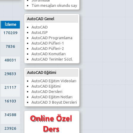
Sorumlular
Tüm mesajları okundu say
AutoCAD Genel
İzleme
AutoCAD
AutoLISP
170209
AutoCAD Programlama
AutoCAD Püfleri-1
7836
AutoCAD Püfleri-2
AutoCAD Komutları
AutoCAD Terimler Sözl.
48031
AutoCAD Eğitimi
29833
AutoCAD Eğitim Videoları
AutoCAD Eğitimi
21117
AutoCAD Dersleri
AutoCAD Eğitim Notları
16103
AutoCAD 3 Boyut Dersleri
34588
23926