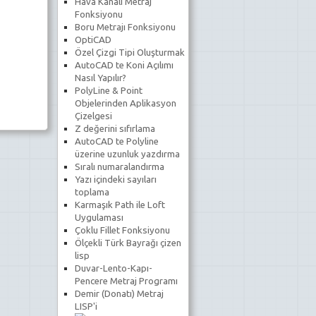
Hava Kanalı Metraj
Fonksiyonu
Boru Metrajı Fonksiyonu
OptiCAD
Özel Çizgi Tipi Oluşturmak
AutoCAD te Koni Açılımı
Nasıl Yapılır?
PolyLine & Point
Objelerinden Aplikasyon
Çizelgesi
Z değerini sıfırlama
AutoCAD te Polyline
üzerine uzunluk yazdırma
Sıralı numaralandırma
Yazı içindeki sayıları
toplama
Karmaşık Path ile Loft
Uygulaması
Çoklu Fillet Fonksiyonu
Ölçekli Türk Bayrağı çizen
lisp
Duvar-Lento-Kapı-
Pencere Metraj Programı
Demir (Donatı) Metraj
LISP'i