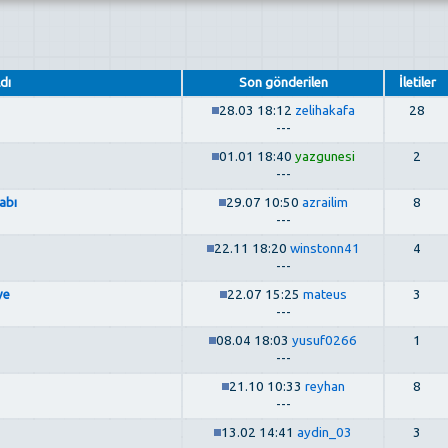
dı
Son gönderilen
İletiler
28.03 18:12
zelihakafa
28
---
01.01 18:40
yazgunesi
2
---
abı
29.07 10:50
azrailim
8
---
22.11 18:20
winstonn41
4
---
ye
22.07 15:25
mateus
3
---
08.04 18:03
yusuf0266
1
---
21.10 10:33
reyhan
8
---
13.02 14:41
aydin_03
3