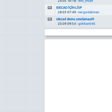
24.05 16:18 :
wol_ihsan
IDECAD İÇİN LİSP
28.03 07:49 :
nergizdakman
idecad demo sınırlaması!!!
20.09 09:54 :
gökhan046