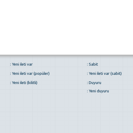
: Yeni ileti var
: Sabit
: Yeni ileti var (popüler)
: Yeni ileti var (sabit)
: Yeni ileti (kilitli)
: Duyuru
: Yeni duyuru