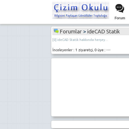
Forum
Forumlar
>
ideCAD Statik
[0] ideCAD Statik hakkında herşey...
İnceleyenler :
1 ziyaretçi, 0 üye : ---