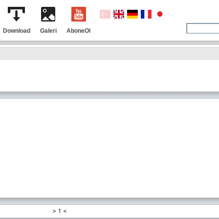
Download
Galeri
AboneOl
>
1
<