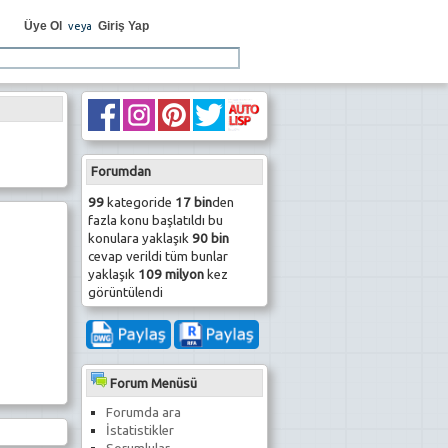
Üye Ol
Giriş Yap
veya
Forumdan
99
kategoride
17 bin
den
fazla konu başlatıldı bu
konulara yaklaşık
90 bin
cevap verildi tüm bunlar
yaklaşık
109 milyon
kez
görüntülendi
Forum Menüsü
Forumda ara
İstatistikler