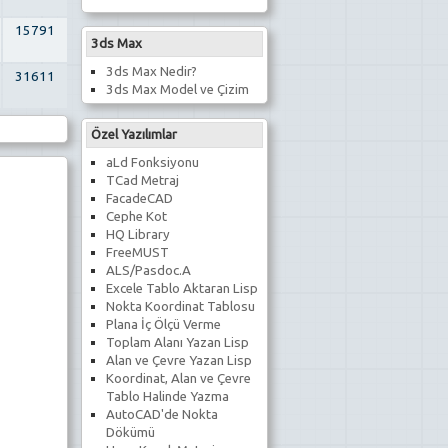
15791
3ds Max
3ds Max Nedir?
31611
3ds Max Model ve Çizim
Özel Yazılımlar
aLd Fonksiyonu
TCad Metraj
FacadeCAD
Cephe Kot
HQ Library
FreeMUST
ALS/Pasdoc.A
Excele Tablo Aktaran Lisp
Nokta Koordinat Tablosu
Plana İç Ölçü Verme
Toplam Alanı Yazan Lisp
Alan ve Çevre Yazan Lisp
Koordinat, Alan ve Çevre
Tablo Halinde Yazma
AutoCAD'de Nokta
Dökümü