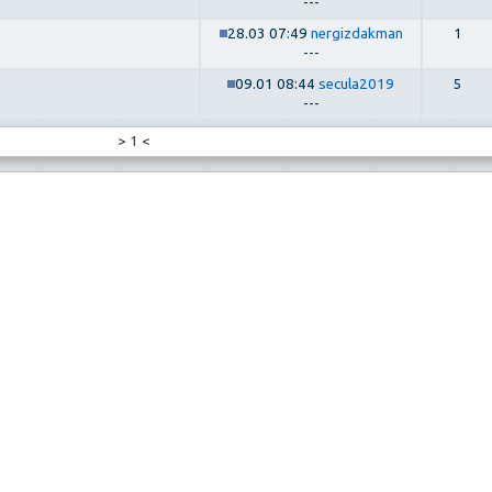
---
28.03 07:49
nergizdakman
1
---
09.01 08:44
secula2019
5
---
>
1
<