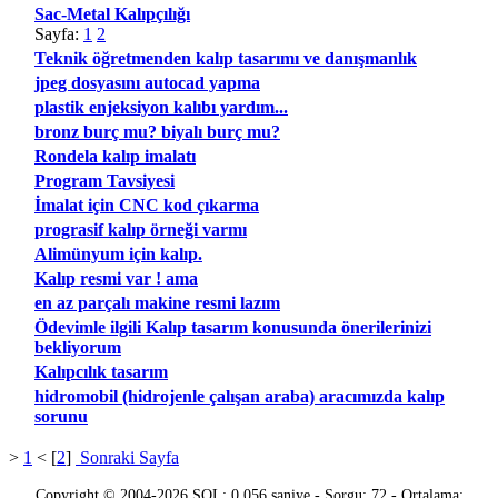
Sac-Metal Kalıpçılığı
Sayfa:
1
2
Teknik öğretmenden kalıp tasarımı ve danışmanlık
jpeg dosyasını autocad yapma
plastik enjeksiyon kalıbı yardım...
bronz burç mu? biyalı burç mu?
Rondela kalıp imalatı
Program Tavsiyesi
İmalat için CNC kod çıkarma
prograsif kalıp örneği varmı
Alimünyum için kalıp.
Kalıp resmi var ! ama
en az parçalı makine resmi lazım
Ödevimle ilgili Kalıp tasarım konusunda önerilerinizi
bekliyorum
Kalıpcılık tasarım
hidromobil (hidrojenle çalışan araba) aracımızda kalıp
sorunu
>
1
< [
2
]
Sonraki Sayfa
Copyright © 2004-2026 SQL: 0.056 saniye - Sorgu: 72 - Ortalama: