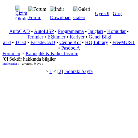
Üye Ol
|
Giriş
Forum
Download
Galeri
AutoCAD
•
AutoLISP
•
Programlama
•
İpuçları
•
Komutlar
•
Terimler
•
Eğitimler
•
Kariyer
•
Genel Bilgi
aLd
•
TCad
•
FacadeCAD
•
Cephe Kot
•
HQ Library
•
FreeMUST
•
Pasdoc.A
Forumlar
>
Kalıpçılık & Kalıp Tasarım
[0] Sektör hakkında bilgiler
İnceleyenler :
4 ziyaretçi, 0 üye : ---
>
1
< [
2
]
Sonraki Sayfa