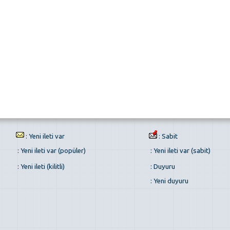
: Yeni ileti var
: Sabit
: Yeni ileti var (popüler)
: Yeni ileti var (sabit)
: Yeni ileti (kilitli)
: Duyuru
: Yeni duyuru