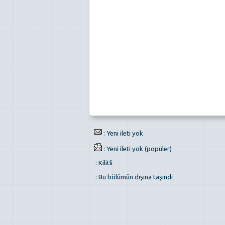
: Yeni ileti yok
: Yeni ileti yok (popüler)
: Kilitli
: Bu bölümün dışına taşındı