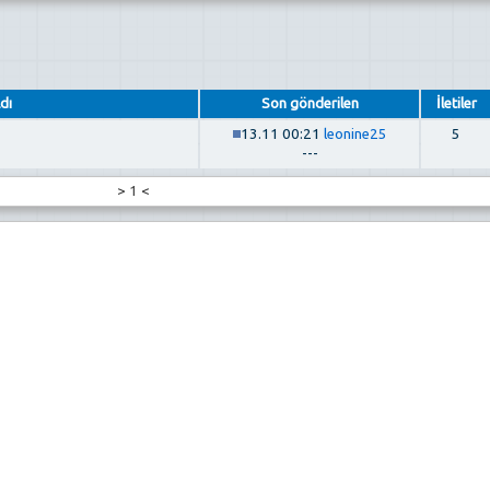
dı
Son gönderilen
İletiler
13.11 00:21
leonine25
5
---
>
1
<