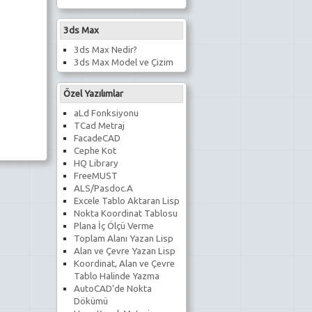
3ds Max
3ds Max Nedir?
3ds Max Model ve Çizim
Özel Yazılımlar
aLd Fonksiyonu
TCad Metraj
FacadeCAD
Cephe Kot
HQ Library
FreeMUST
ALS/Pasdoc.A
Excele Tablo Aktaran Lisp
Nokta Koordinat Tablosu
Plana İç Ölçü Verme
Toplam Alanı Yazan Lisp
Alan ve Çevre Yazan Lisp
Koordinat, Alan ve Çevre
Tablo Halinde Yazma
AutoCAD'de Nokta
Dökümü