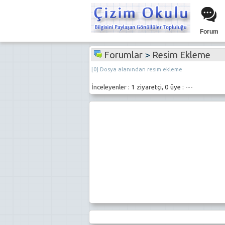
Forum
Forumlar
>
Resim Ekleme
[0] Dosya alanından resim ekleme
İnceleyenler :
1 ziyaretçi, 0 üye : ---