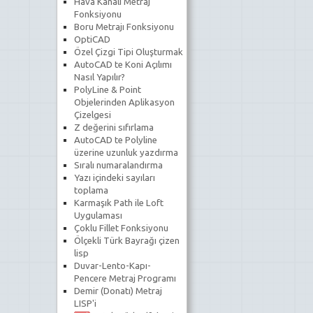
Hava Kanalı Metraj
Fonksiyonu
Boru Metrajı Fonksiyonu
OptiCAD
Özel Çizgi Tipi Oluşturmak
AutoCAD te Koni Açılımı
Nasıl Yapılır?
PolyLine & Point
Objelerinden Aplikasyon
Çizelgesi
Z değerini sıfırlama
AutoCAD te Polyline
üzerine uzunluk yazdırma
Sıralı numaralandırma
Yazı içindeki sayıları
toplama
Karmaşık Path ile Loft
Uygulaması
Çoklu Fillet Fonksiyonu
Ölçekli Türk Bayrağı çizen
lisp
Duvar-Lento-Kapı-
Pencere Metraj Programı
Demir (Donatı) Metraj
LISP'i