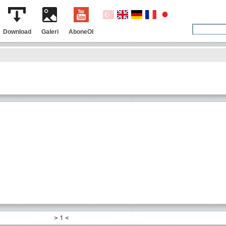
Download
Galeri
AboneOl
>
1
<