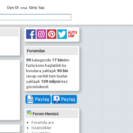
Üye Ol
Giriş Yap
veya
Forumdan
99
kategoride
17 bin
den
fazla konu başlatıldı bu
konulara yaklaşık
90 bin
cevap verildi tüm bunlar
yaklaşık
109 milyon
kez
görüntülendi
Forum Menüsü
Forumda ara
İstatistikler