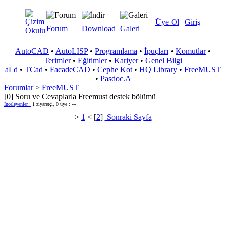
Üye Ol
|
Giriş
Forum
Download
Galeri
AutoCAD
•
AutoLISP
•
Programlama
•
İpuçları
•
Komutlar
•
Terimler
•
Eğitimler
•
Kariyer
•
Genel Bilgi
aLd
•
TCad
•
FacadeCAD
•
Cephe Kot
•
HQ Library
•
FreeMUST
•
Pasdoc.A
Forumlar
>
FreeMUST
[0] Soru ve Cevaplarla Freemust destek bölümü
İnceleyenler :
1 ziyaretçi, 0 üye : ---
>
1
< [
2
]
Sonraki Sayfa