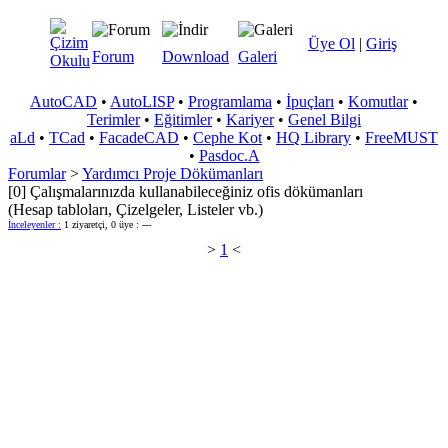
Üye Ol
|
Giriş
Forum
Download
Galeri
AutoCAD
•
AutoLISP
•
Programlama
•
İpuçları
•
Komutlar
•
Terimler
•
Eğitimler
•
Kariyer
•
Genel Bilgi
aLd
•
TCad
•
FacadeCAD
•
Cephe Kot
•
HQ Library
•
FreeMUST
•
Pasdoc.A
Forumlar
>
Yardımcı Proje Dökümanları
[0] Çalışmalarınızda kullanabileceğiniz ofis dökümanları
(Hesap tabloları, Çizelgeler, Listeler vb.)
İnceleyenler :
1 ziyaretçi, 0 üye : ---
>
1
<