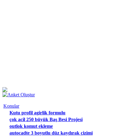
Konular
Kutu profil agirlik formulu
çok acil 250 büyük Baş Besi Projesi
outlok komut ekleme
autocadte 3 boyutlu düz kaydırak çizimi