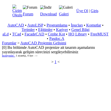
Üye Ol
|
Giriş
Forum
Download
Galeri
AutoCAD
•
AutoLISP
•
Programlama
•
İpuçları
•
Komutlar
•
Terimler
•
Eğitimler
•
Kariyer
•
Genel Bilgi
aLd
•
TCad
•
FacadeCAD
•
Cephe Kot
•
HQ Library
•
FreeMUST
•
Pasdoc.A
Forumlar
>
AutoCAD Projemin Gelişimi
[0] Bu bölümde AutoCAD projenize ait tasarım aşamalarını
yayınlayarak gelişim sürecinizi sergileyebilirsiniz
İnceleyenler :
1 ziyaretçi, 0 üye : ---
>
1
<