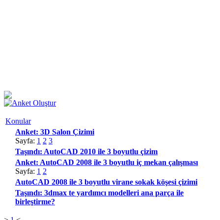
Konular
Anket: 3D Salon Çizimi
Sayfa:
1
2
3
Taşındı: AutoCAD 2010 ile 3 boyutlu çizim
Anket: AutoCAD 2008 ile 3 boyutlu iç mekan çalışması
Sayfa:
1
2
AutoCAD 2008 ile 3 boyutlu virane sokak köşesi çizimi
Taşındı: 3dmax te yardımcı modelleri ana parça ile
birleştirme?
>
1
<