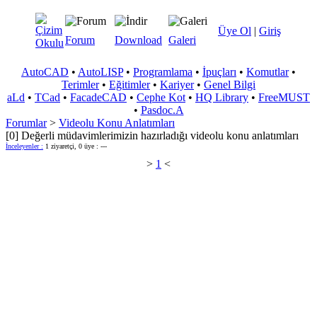
Üye Ol
|
Giriş
Forum
Download
Galeri
AutoCAD
•
AutoLISP
•
Programlama
•
İpuçları
•
Komutlar
•
Terimler
•
Eğitimler
•
Kariyer
•
Genel Bilgi
aLd
•
TCad
•
FacadeCAD
•
Cephe Kot
•
HQ Library
•
FreeMUST
•
Pasdoc.A
Forumlar
>
Videolu Konu Anlatımları
[0] Değerli müdavimlerimizin hazırladığı videolu konu anlatımları
İnceleyenler :
1 ziyaretçi, 0 üye : ---
>
1
<