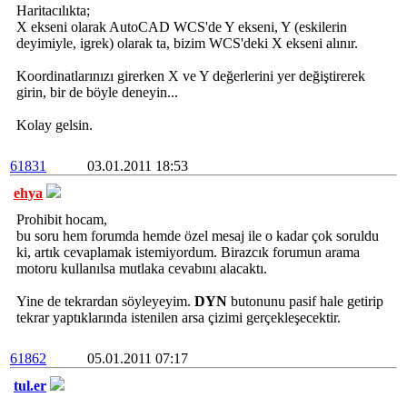
Haritacılıkta;
X ekseni olarak AutoCAD WCS'de Y ekseni, Y (eskilerin
deyimiyle, igrek) olarak ta, bizim WCS'deki X ekseni alınır.
Koordinatlarınızı girerken X ve Y değerlerini yer değiştirerek
girin, bir de böyle deneyin...
Kolay gelsin.
61831
03.01.2011 18:53
ehya
Prohibit hocam,
bu soru hem forumda hemde özel mesaj ile o kadar çok soruldu
ki, artık cevaplamak istemiyordum. Birazcık forumun arama
motoru kullanılsa mutlaka cevabını alacaktı.
Yine de tekrardan söyleyeyim.
DYN
butonunu pasif hale getirip
tekrar yaptıklarında istenilen arsa çizimi gerçekleşecektir.
61862
05.01.2011 07:17
tul.er