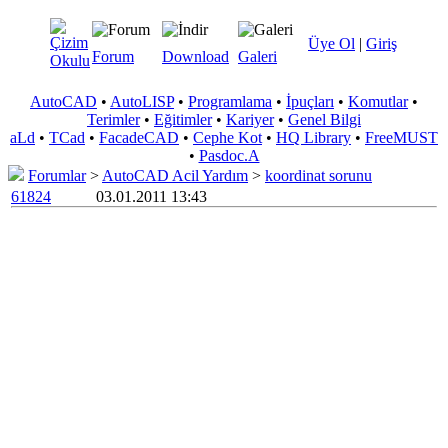
Üye Ol
|
Giriş
Forum
Download
Galeri
AutoCAD
•
AutoLISP
•
Programlama
•
İpuçları
•
Komutlar
•
Terimler
•
Eğitimler
•
Kariyer
•
Genel Bilgi
aLd
•
TCad
•
FacadeCAD
•
Cephe Kot
•
HQ Library
•
FreeMUST
•
Pasdoc.A
Forumlar
>
AutoCAD Acil Yardım
>
koordinat sorunu
61824
03.01.2011 13:43