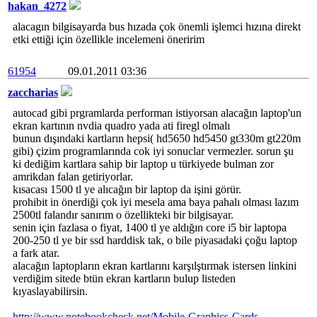
hakan_4272
alacagın bilgisayarda bus hızada çok önemli işlemci hızına direkt
etki ettiği için özellikle incelemeni öneririm
61954
09.01.2011 03:36
zaccharias
autocad gibi prgramlarda performan istiyorsan alacağın laptop'un
ekran kartının nvdia quadro yada ati firegl olmalı
bunun dışındaki kartların hepsi( hd5650 hd5450 gt330m gt220m
gibi) çizim programlarında cok iyi sonuclar vermezler. sorun şu
ki dediğim kartlara sahip bir laptop u türkiyede bulman zor
amrikdan falan getiriyorlar.
kısacası 1500 tl ye alıcağın bir laptop da işini görür.
prohibit in önerdiği çok iyi mesela ama baya pahalı olması lazım
2500tl falandır sanırım o özellikteki bir bilgisayar.
senin için fazlasa o fiyat, 1400 tl ye aldığın core i5 bir laptopa
200-250 tl ye bir ssd harddisk tak, o bile piyasadaki çoğu laptop
a fark atar.
alacağın laptopların ekran kartlarını karşılştırmak istersen linkini
verdiğim sitede btün ekran kartların bulup listeden
kıyaslayabilirsin.
http://www.notebookcheck.net/Mobile-Graphics-Cards-