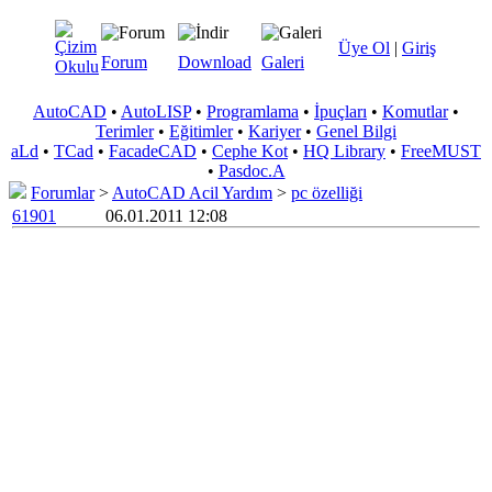
Üye Ol
|
Giriş
Forum
Download
Galeri
AutoCAD
•
AutoLISP
•
Programlama
•
İpuçları
•
Komutlar
•
Terimler
•
Eğitimler
•
Kariyer
•
Genel Bilgi
aLd
•
TCad
•
FacadeCAD
•
Cephe Kot
•
HQ Library
•
FreeMUST
•
Pasdoc.A
Forumlar
>
AutoCAD Acil Yardım
>
pc özelliği
61901
06.01.2011 12:08