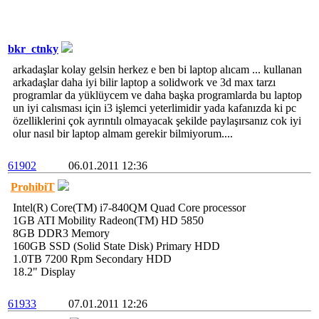
bkr_ctnky
arkadaşlar kolay gelsin herkez e ben bi laptop alıcam ... kullanan
arkadaşlar daha iyi bilir laptop a solidwork ve 3d max tarzı
programlar da yüklüycem ve daha başka programlarda bu laptop
un iyi calısması için i3 işlemci yeterlimidir yada kafanızda ki pc
özelliklerini çok ayrıntılı olmayacak şekilde paylaşırsanız cok iyi
olur nasıl bir laptop almam gerekir bilmiyorum....
61902
06.01.2011 12:36
ProhibiT
Intel(R) Core(TM) i7-840QM Quad Core processor
1GB ATI Mobility Radeon(TM) HD 5850
8GB DDR3 Memory
160GB SSD (Solid State Disk) Primary HDD
1.0TB 7200 Rpm Secondary HDD
18.2" Display
61933
07.01.2011 12:26