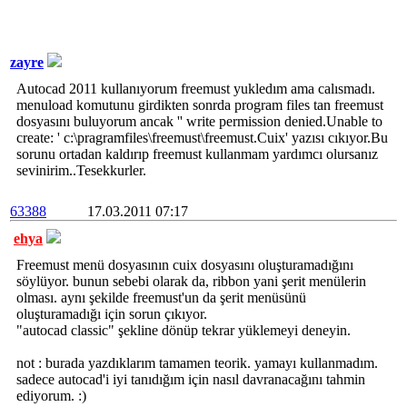
zayre
Autocad 2011 kullanıyorum freemust yukledım ama calısmadı.
menuload komutunu girdikten sonrda program files tan freemust
dosyasını buluyorum ancak '' write permission denied.Unable to
create: ' c:\pragramfiles\freemust\freemust.Cuix' yazısı cıkıyor.Bu
sorunu ortadan kaldırıp freemust kullanmam yardımcı olursanız
sevinirim..Tesekkurler.
63388
17.03.2011 07:17
ehya
Freemust menü dosyasının cuix dosyasını oluşturamadığını
söylüyor. bunun sebebi olarak da, ribbon yani şerit menülerin
olması. aynı şekilde freemust'un da şerit menüsünü
oluşturamadığı için sorun çıkıyor.
"autocad classic" şekline dönüp tekrar yüklemeyi deneyin.
not : burada yazdıklarım tamamen teorik. yamayı kullanmadım.
sadece autocad'i iyi tanıdığım için nasıl davranacağını tahmin
ediyorum. :)