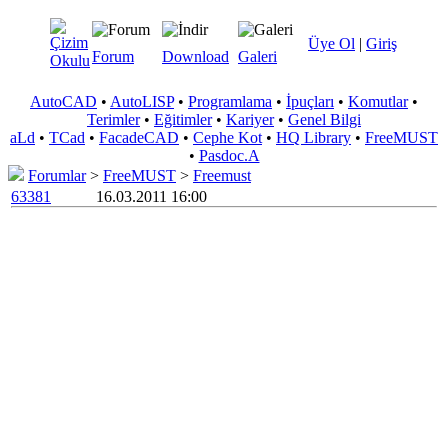
Üye Ol
|
Giriş
Forum
Download
Galeri
AutoCAD
•
AutoLISP
•
Programlama
•
İpuçları
•
Komutlar
•
Terimler
•
Eğitimler
•
Kariyer
•
Genel Bilgi
aLd
•
TCad
•
FacadeCAD
•
Cephe Kot
•
HQ Library
•
FreeMUST
•
Pasdoc.A
Forumlar
>
FreeMUST
>
Freemust
63381
16.03.2011 16:00