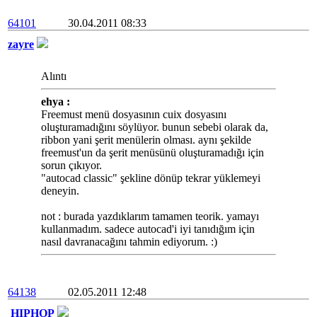
64101
30.04.2011 08:33
zayre
Alıntı
ehya :
Freemust menü dosyasının cuix dosyasını
oluşturamadığını söylüyor. bunun sebebi olarak da,
ribbon yani şerit menülerin olması. aynı şekilde
freemust'un da şerit menüsünü oluşturamadığı için
sorun çıkıyor.
"autocad classic" şekline dönüp tekrar yüklemeyi
deneyin.
not : burada yazdıklarım tamamen teorik. yamayı
kullanmadım. sadece autocad'i iyi tanıdığım için
nasıl davranacağını tahmin ediyorum. :)
64138
02.05.2011 12:48
HIPHOP