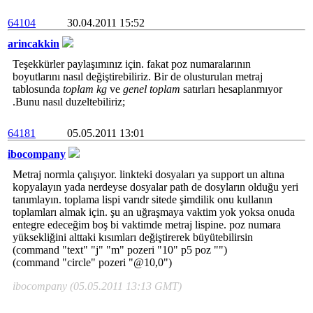
64104
30.04.2011 15:52
arincakkin
Teşekkürler paylaşımınız için. fakat poz numaralarının
boyutlarını nasıl değiştirebiliriz. Bir de olusturulan metraj
tablosunda
toplam kg
ve
genel toplam
satırları hesaplanmıyor
.Bunu nasıl duzeltebiliriz;
64181
05.05.2011 13:01
ibocompany
Metraj normla çalışıyor. linkteki dosyaları ya support un altına
kopyalayın yada nerdeyse dosyalar path de dosyların olduğu yeri
tanımlayın. toplama lispi varıdr sitede şimdilik onu kullanın
toplamları almak için. şu an uğraşmaya vaktim yok yoksa onuda
entegre edeceğim boş bi vaktimde metraj lispine. poz numara
yüksekliğini alttaki kısımları değiştirerek büyütebilirsin
(command "text" "j" "m" pozeri "10" p5 poz "")
(command "circle" pozeri "@10,0")
ibocompany (05.05.2011 13:13 GMT)