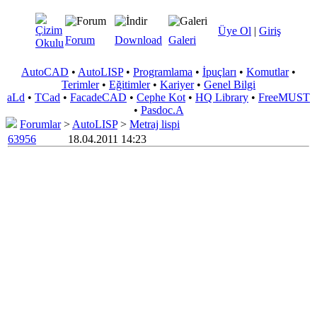
Üye Ol
|
Giriş
Forum
Download
Galeri
AutoCAD
•
AutoLISP
•
Programlama
•
İpuçları
•
Komutlar
•
Terimler
•
Eğitimler
•
Kariyer
•
Genel Bilgi
aLd
•
TCad
•
FacadeCAD
•
Cephe Kot
•
HQ Library
•
FreeMUST
•
Pasdoc.A
Forumlar
>
AutoLISP
>
Metraj lispi
63956
18.04.2011 14:23