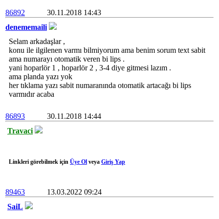
86892
30.11.2018 14:43
denememaili
Selam arkadaşlar ,
konu ile ilgilenen varmı bilmiyorum ama benim sorum text sabit
ama numarayı otomatik veren bi lips .
yani hoparlör 1 , hoparlör 2 , 3-4 diye gitmesi lazım .
ama planda yazı yok
her tıklama yazı sabit numaranında otomatik artacağı bi lips
varmıdır acaba
86893
30.11.2018 14:44
Travaci
Linkleri görebilmek için
Üye Ol
veya
Giriş Yap
89463
13.03.2022 09:24
SaiL