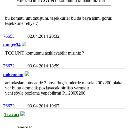
Autocad'in
TCOUNT
komutunu kullandınız mı?
bu komutu unutmuştum. teşekkürler bu da baya işimi görür.
teşekkürler ehya ;)
76653
02.04.2014 20:32
tangry34
TCOUNT komutunu açıklayabilir misiniz ?
76672
03.04.2014 18:59
mikemoon
arkadaşlar autocadde 2 boyutlu çizimlerde mesela 200x200 plaka
var bunu otomatik pozlayacak bir lisp varmıdır
yani şöyle pozlama yapabilirmi P1 200X200
76673
03.04.2014 19:07
Travaci
tangry34