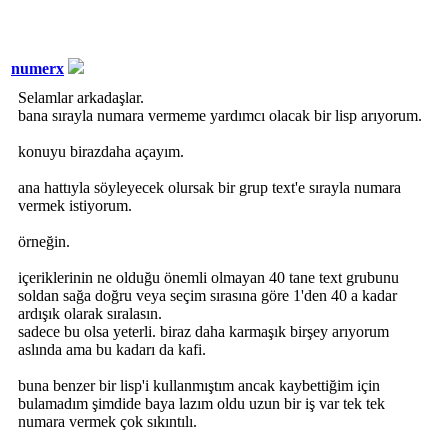
numerx
Selamlar arkadaşlar.
bana sırayla numara vermeme yardımcı olacak bir lisp arıyorum.
konuyu birazdaha açayım.
ana hattıyla söyleyecek olursak bir grup text'e sırayla numara
vermek istiyorum.
örneğin.
içeriklerinin ne olduğu önemli olmayan 40 tane text grubunu
soldan sağa doğru veya seçim sırasına göre 1'den 40 a kadar
ardışık olarak sıralasın.
sadece bu olsa yeterli. biraz daha karmaşık birşey arıyorum
aslında ama bu kadarı da kafi.
buna benzer bir lisp'i kullanmıştım ancak kaybettiğim için
bulamadım şimdide baya lazım oldu uzun bir iş var tek tek
numara vermek çok sıkıntılı.