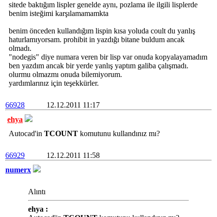
sitede baktığım lispler genelde aynı, pozlama ile ilgili lisplerde
benim isteğimi karşılamamamkta
benim önceden kullandığım lispin kısa yoluda coult du yanlış
haturlamıyorsam. prohibit in yazdığı bitane buldum ancak
olmadı.
"nodegis" diye numara veren bir lisp var onuda kopyalayamadım
ben yazdım ancak bir yerde yanlış yaptım galiba çalışmadı.
olurmu olmazmı onuda bilemiyorum.
yardımlarınız için teşekkürler.
66928
12.12.2011 11:17
ehya
Autocad'in
TCOUNT
komutunu kullandınız mı?
66929
12.12.2011 11:58
numerx
Alıntı
ehya :