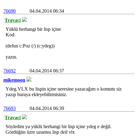
76690
04.04.2014 06:34
Travaci
Yüklü herhangi bir lisp içine
Kod:
(defun c:Poz (/) (c:ydeg))
yazın.
76692
04.04.2014 06:37
mikemoon
Ydeg.VLX bu lispin içine neresine yazacağım o komutu siz
yazıp buraya ekleyebilirmisiniz.
76693
04.04.2014 06:39
Travaci
Söyledim ya yüklü herhangi bir lisp içine ydeg e değil.
Gördüğün üzre uzantısı lisp deil vlx