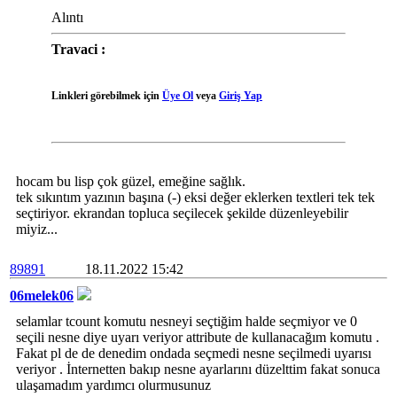
Alıntı
Travaci :
Linkleri görebilmek için
Üye Ol
veya
Giriş Yap
hocam bu lisp çok güzel, emeğine sağlık.
tek sıkıntım yazının başına (-) eksi değer eklerken textleri tek tek
seçtiriyor. ekrandan topluca seçilecek şekilde düzenleyebilir
miyiz...
89891
18.11.2022 15:42
06melek06
selamlar tcount komutu nesneyi seçtiğim halde seçmiyor ve 0
seçili nesne diye uyarı veriyor attribute de kullanacağım komutu .
Fakat pl de de denedim ondada seçmedi nesne seçilmedi uyarısı
veriyor . İnternetten bakıp nesne ayarlarını düzelttim fakat sonuca
ulaşamadım yardımcı olurmusunuz