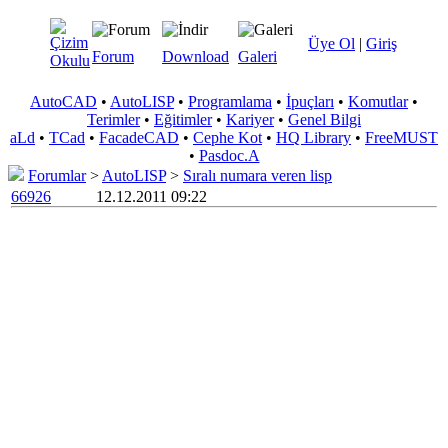
Üye Ol
|
Giriş
Forum
Download
Galeri
AutoCAD
•
AutoLISP
•
Programlama
•
İpuçları
•
Komutlar
•
Terimler
•
Eğitimler
•
Kariyer
•
Genel Bilgi
aLd
•
TCad
•
FacadeCAD
•
Cephe Kot
•
HQ Library
•
FreeMUST
•
Pasdoc.A
Forumlar
>
AutoLISP
>
Sıralı numara veren lisp
66926
12.12.2011 09:22