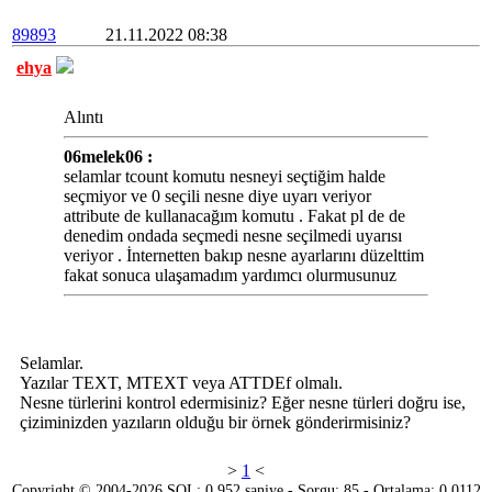
89893
21.11.2022 08:38
ehya
Alıntı
06melek06 :
selamlar tcount komutu nesneyi seçtiğim halde
seçmiyor ve 0 seçili nesne diye uyarı veriyor
attribute de kullanacağım komutu . Fakat pl de de
denedim ondada seçmedi nesne seçilmedi uyarısı
veriyor . İnternetten bakıp nesne ayarlarını düzelttim
fakat sonuca ulaşamadım yardımcı olurmusunuz
Selamlar.
Yazılar TEXT, MTEXT veya ATTDEf olmalı.
Nesne türlerini kontrol edermisiniz? Eğer nesne türleri doğru ise,
çiziminizden yazıların olduğu bir örnek gönderirmisiniz?
>
1
<
Copyright © 2004-2026 SQL: 0.952 saniye - Sorgu: 85 - Ortalama: 0.0112