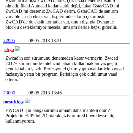
Bizde firmamıza ZwCAD aldık, çok fazla deneme fırsatım
olmadı, İllaki Autocad kadar stabil değil, fakat GstarCAD mi
ZwCAD mi derseniz ZwCAD derim. GstarCAD'de sanırım
variable lar da eksik var, lisplerimde sıkıntı çıkarmıştı.
ZwCAD'de de eksik komutlar var, onun dışında Dynamic
block'u desteklemiyor mesela, umarım ileride hepsi giderilir.
72995
08.05.2013 13:21
ehya
Zwcad'in son sürümünü denemeden karar vermeyin. Zwcad
2012+ sürümünnde Intellicad tabanı kullanmaktan vazgeçip
kendisi taban yazdı. Profesyonel çizim yapmayanlar için zwcad
fazlasıyla yeten bir program. İlerisi için çok ciddi umut vaad
ediyor.
73000
08.05.2013 13:46
mesuttkgz
ZWCAD için hangı sürümü almam daha mantıklı olur ?
Projelerin % 95 ini 2D olarak çiziyorum.3D neredeyse hiç
kullanmıyorum.