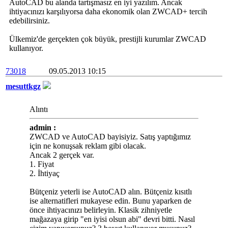
AutoCAD bu alanda tartışmasız en iyi yazılım. Ancak
ihtiyacınızı karşılıyorsa daha ekonomik olan ZWCAD+ tercih
edebilirsiniz.
Ülkemiz'de gerçekten çok büyük, prestijli kurumlar ZWCAD
kullanıyor.
73018
09.05.2013 10:15
mesuttkgz
Alıntı
admin :
ZWCAD ve AutoCAD bayisiyiz. Satış yaptığımız
için ne konuşsak reklam gibi olacak.
Ancak 2 gerçek var.
1. Fiyat
2. İhtiyaç
Bütçeniz yeterli ise AutoCAD alın. Bütçeniz kısıtlı
ise alternatifleri mukayese edin. Bunu yaparken de
önce ihtiyacınızı belirleyin. Klasik zihniyetle
mağazaya girip "en iyisi olsun abi" devri bitti. Nasıl