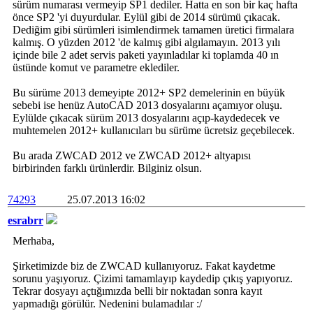
sürüm numarası vermeyip SP1 dediler. Hatta en son bir kaç hafta
önce SP2 'yi duyurdular. Eylül gibi de 2014 sürümü çıkacak.
Dediğim gibi sürümleri isimlendirmek tamamen üretici firmalara
kalmış. O yüzden 2012 'de kalmış gibi algılamayın. 2013 yılı
içinde bile 2 adet servis paketi yayınladılar ki toplamda 40 ın
üstünde komut ve parametre eklediler.
Bu sürüme 2013 demeyipte 2012+ SP2 demelerinin en büyük
sebebi ise henüz AutoCAD 2013 dosyalarını açamıyor oluşu.
Eylülde çıkacak sürüm 2013 dosyalarını açıp-kaydedecek ve
muhtemelen 2012+ kullanıcıları bu sürüme ücretsiz geçebilecek.
Bu arada ZWCAD 2012 ve ZWCAD 2012+ altyapısı
birbirinden farklı ürünlerdir. Bilginiz olsun.
74293
25.07.2013 16:02
esrabrr
Merhaba,
Şirketimizde biz de ZWCAD kullanıyoruz. Fakat kaydetme
sorunu yaşıyoruz. Çizimi tamamlayıp kaydedip çıkış yapıyoruz.
Tekrar dosyayı açtığımızda belli bir noktadan sonra kayıt
yapmadığı görülür. Nedenini bulamadılar :/