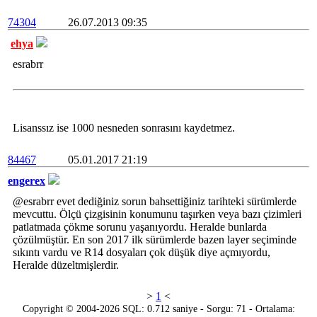
74304
26.07.2013 09:35
ehya
esrabrr
Lisanssız ise 1000 nesneden sonrasını kaydetmez.
84467
05.01.2017 21:19
engerex
@esrabrr evet dediğiniz sorun bahsettiğiniz tarihteki sürümlerde
mevcuttu. Ölçü çizgisinin konumunu taşırken veya bazı çizimleri
patlatmada çökme sorunu yaşanıyordu. Heralde bunlarda
çözülmüştür. En son 2017 ilk sürümlerde bazen layer seçiminde
sıkıntı vardu ve R14 dosyaları çok düşük diye açmıyordu,
Heralde düzeltmişlerdir.
>
1
<
Copyright © 2004-2026 SQL: 0.712 saniye - Sorgu: 71 - Ortalama: