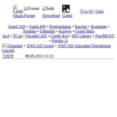
Üye Ol
|
Giriş
Forum
Download
Galeri
AutoCAD
•
AutoLISP
•
Programlama
•
İpuçları
•
Komutlar
•
Terimler
•
Eğitimler
•
Kariyer
•
Genel Bilgi
aLd
•
TCad
•
FacadeCAD
•
Cephe Kot
•
HQ Library
•
FreeMUST
•
Pasdoc.A
Forumlar
>
ZWCAD Genel
>
ZWCAD Alacağım Önerileriniz
Gerekli
72979
08.05.2013 11:11