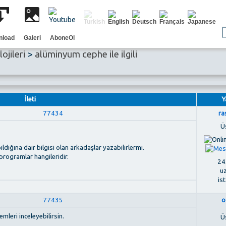
nload
Galeri
AboneOl
jileri
>
alüminyum cephe ile ilgili
İleti
Y
77434
ra
Ü
ıldığına dair bilgisi olan arkadaşlar yazabilirlermi.
 programlar hangileridir.
243
u
is
77435
o
emleri inceleyebilirsin.
Ü