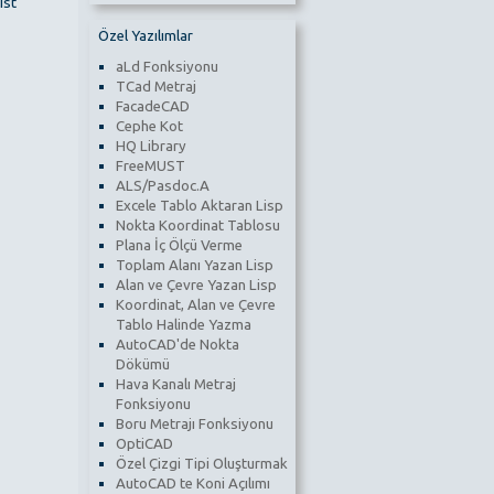
ist
Özel Yazılımlar
aLd Fonksiyonu
TCad Metraj
FacadeCAD
Cephe Kot
HQ Library
FreeMUST
ALS/Pasdoc.A
Excele Tablo Aktaran Lisp
Nokta Koordinat Tablosu
Plana İç Ölçü Verme
Toplam Alanı Yazan Lisp
Alan ve Çevre Yazan Lisp
Koordinat, Alan ve Çevre
Tablo Halinde Yazma
AutoCAD'de Nokta
Dökümü
Hava Kanalı Metraj
Fonksiyonu
Boru Metrajı Fonksiyonu
OptiCAD
Özel Çizgi Tipi Oluşturmak
AutoCAD te Koni Açılımı