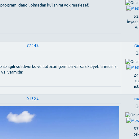
ı program. dangıl olmadan kullanımı yok maalesef.
520
İnşaat
An
77442
ra
Ü
le ilgili solidworks ve autocad çizimleri varsa ekleyebilirmisiniz.
vs. varmıdır.
243
u
is
91324
ma
Ü
578
te