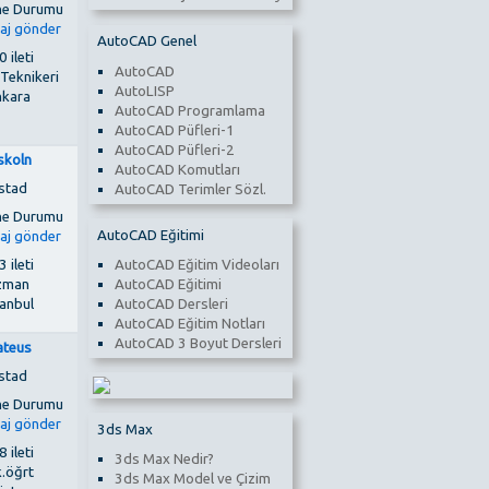
AutoCAD Genel
 ileti
AutoCAD
 Teknikeri
AutoLISP
kara
AutoCAD Programlama
AutoCAD Püfleri-1
AutoCAD Püfleri-2
skoln
AutoCAD Komutları
stad
AutoCAD Terimler Sözl.
AutoCAD Eğitimi
AutoCAD Eğitim Videoları
 ileti
AutoCAD Eğitimi
zman
AutoCAD Dersleri
tanbul
AutoCAD Eğitim Notları
AutoCAD 3 Boyut Dersleri
teus
stad
3ds Max
 ileti
3ds Max Nedir?
k.öğrt
3ds Max Model ve Çizim