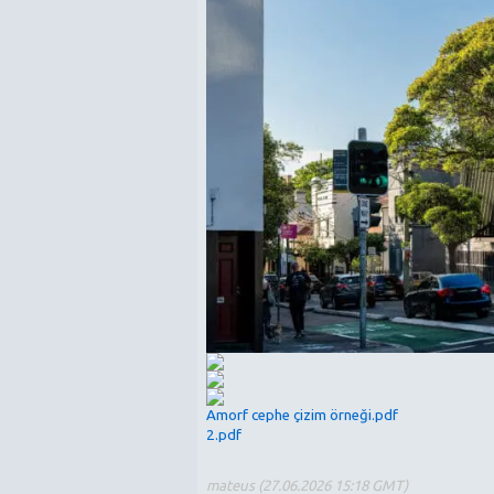
Amorf cephe çizim örneği.pdf
2.pdf
mateus (27.06.2026 15:18 GMT)