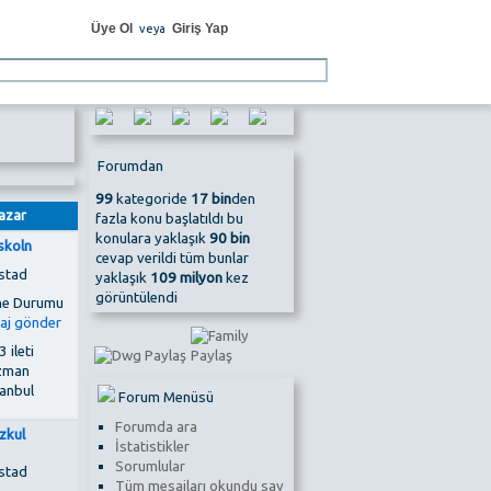
Üye Ol
Giriş Yap
veya
Forumdan
99
kategoride
17 bin
den
azar
fazla konu başlatıldı bu
konulara yaklaşık
90 bin
skoln
cevap verildi tüm bunlar
stad
yaklaşık
109 milyon
kez
görüntülendi
 ileti
zman
tanbul
Forum Menüsü
Forumda ara
zkul
İstatistikler
Sorumlular
stad
Tüm mesajları okundu say