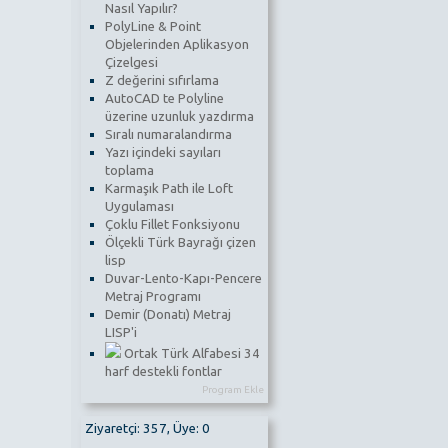
Nasıl Yapılır?
PolyLine & Point
Objelerinden Aplikasyon
Çizelgesi
Z değerini sıfırlama
AutoCAD te Polyline
üzerine uzunluk yazdırma
Sıralı numaralandırma
Yazı içindeki sayıları
toplama
Karmaşık Path ile Loft
Uygulaması
Çoklu Fillet Fonksiyonu
Ölçekli Türk Bayrağı çizen
lisp
Duvar-Lento-Kapı-Pencere
Metraj Programı
Demir (Donatı) Metraj
LISP'i
Ortak Türk Alfabesi 34
harf destekli fontlar
Program Ekle
Ziyaretçi: 357, Üye: 0