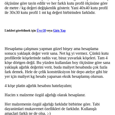
ölçüsüne göre tayin edilir ve her farklı kutu profil ölçüsüne göre
de metre / kg değeri değişkenlik gösterir. Yani 40x40 kutu profil
ile 30x30 kutu profil 1 mt kg değeri birbirinden farklıdır.
Linkleri görebilmek için
Üye Ol
veya
Giriş Yap
Hesaplama çalışması yapman güzel birşey ama hesaplama
sonucu yaklaşık değer verir sana. Net kg yi vermez. Çünkü kutu
profillerde köşelerinde radüs var, biraz yuvarlak köşeleri. Tam 4
köşe dörtgen değil. Bu yüzden kullanılan boy ölçüsüne göre sana
yaklaşık ağırlık değerini verir, buda maliyet hesabında çok fazla
fark demek. Hele de çelik konstrüksiyon bir depo atelye gibi bir
yer için maliyet kg hesabı yaparsan eksik hesaplamış olursun.
4 köşe platin ağırlık hesabını hatırlayalım;
Hacim x malzeme özgül ağırlığı olarak hesaplanır.
Her malzemenin özgül ağırlığı farklıdır birbirine göre. Tabi
dayanimlari mukavemet özellikleri de farklıdır. Kullanışlı
amaçlari farklı ne de olsa. :-)