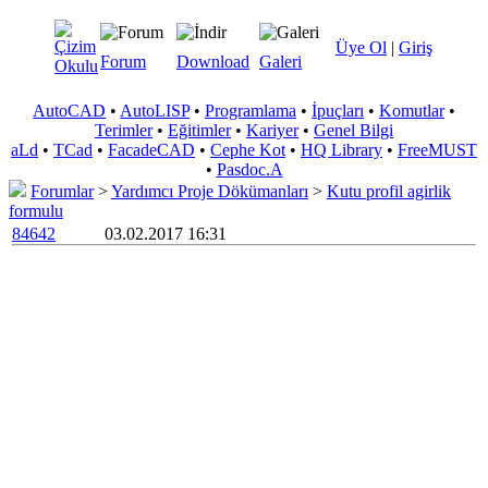
Üye Ol
|
Giriş
Forum
Download
Galeri
AutoCAD
•
AutoLISP
•
Programlama
•
İpuçları
•
Komutlar
•
Terimler
•
Eğitimler
•
Kariyer
•
Genel Bilgi
aLd
•
TCad
•
FacadeCAD
•
Cephe Kot
•
HQ Library
•
FreeMUST
•
Pasdoc.A
Forumlar
>
Yardımcı Proje Dökümanları
>
Kutu profil agirlik
formulu
84642
03.02.2017 16:31