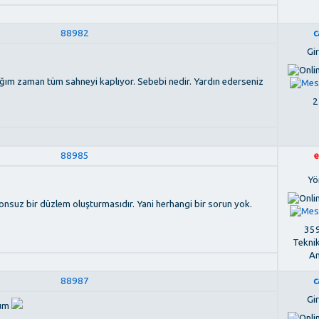
88982
c
Gir
ım zaman tüm sahneyi kaplıyor. Sebebi nedir. Yardın ederseniz
2
88985
e
Yö
nsuz bir düzlem oluşturmasıdır. Yani herhangi bir sorun yok.
359
Tekni
An
88987
c
Gir
num