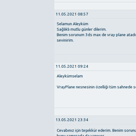
11.05.2021 08:57
Selamun Aleyküm
Sağlıklı mutlu günler dilerim.
Benim sorunum 3ds max de vray plane atadığ
sevinirim.
11.05.2021 09:24
Aleykümselam
VrayPlane nesnesinin özelliği tüm sahnede so
13.05.2021 23:34
Cevabınız için teşekkür ederim. Benim soru
bunu camerada da yapıyor.