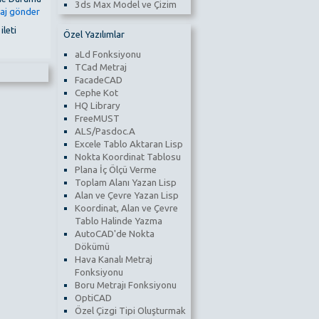
3ds Max Model ve Çizim
 ileti
Özel Yazılımlar
aLd Fonksiyonu
TCad Metraj
FacadeCAD
Cephe Kot
HQ Library
FreeMUST
ALS/Pasdoc.A
Excele Tablo Aktaran Lisp
Nokta Koordinat Tablosu
Plana İç Ölçü Verme
Toplam Alanı Yazan Lisp
Alan ve Çevre Yazan Lisp
Koordinat, Alan ve Çevre
Tablo Halinde Yazma
AutoCAD'de Nokta
Dökümü
Hava Kanalı Metraj
Fonksiyonu
Boru Metrajı Fonksiyonu
OptiCAD
Özel Çizgi Tipi Oluşturmak