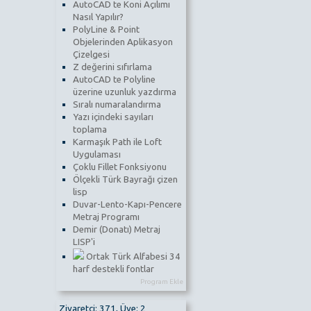
AutoCAD te Koni Açılımı
Nasıl Yapılır?
PolyLine & Point
Objelerinden Aplikasyon
Çizelgesi
Z değerini sıfırlama
AutoCAD te Polyline
üzerine uzunluk yazdırma
Sıralı numaralandırma
Yazı içindeki sayıları
toplama
Karmaşık Path ile Loft
Uygulaması
Çoklu Fillet Fonksiyonu
Ölçekli Türk Bayrağı çizen
lisp
Duvar-Lento-Kapı-Pencere
Metraj Programı
Demir (Donatı) Metraj
LISP'i
Ortak Türk Alfabesi 34
harf destekli fontlar
Program Ekle
Ziyaretçi: 371, Üye: 2