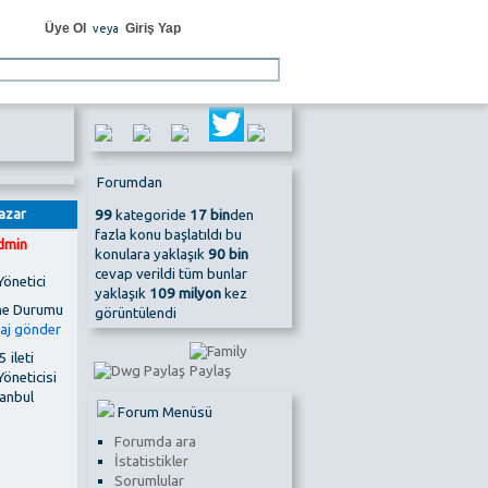
Üye Ol
Giriş Yap
veya
Forumdan
azar
99
kategoride
17 bin
den
fazla konu başlatıldı bu
dmin
konulara yaklaşık
90 bin
cevap verildi tüm bunlar
Yönetici
yaklaşık
109 milyon
kez
görüntülendi
 ileti
Yöneticisi
tanbul
Forum Menüsü
Forumda ara
İstatistikler
Sorumlular