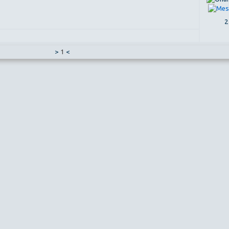
2
>
1
<