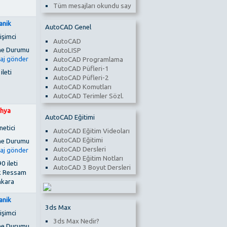
Tüm mesajları okundu say
anik
AutoCAD Genel
işimci
AutoCAD
AutoLISP
AutoCAD Programlama
AutoCAD Püfleri-1
 ileti
AutoCAD Püfleri-2
AutoCAD Komutları
AutoCAD Terimler Sözl.
hya
AutoCAD Eğitimi
netici
AutoCAD Eğitim Videoları
AutoCAD Eğitimi
AutoCAD Dersleri
AutoCAD Eğitim Notları
0 ileti
AutoCAD 3 Boyut Dersleri
k Ressam
kara
anik
3ds Max
işimci
3ds Max Nedir?