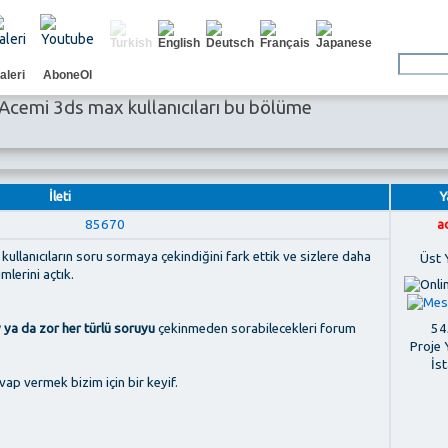
aleri
AboneOl
Acemi 3ds max kullanıcıları bu bölüme
İleti
Y
85670
a
llanıcıların soru sormaya çekindiğini fark ettik ve sizlere daha
Üst 
mlerini açtık.
545
 ya da zor her türlü soruyu
çekinmeden sorabilecekleri forum
Proje 
İs
vap vermek bizim için bir keyif.