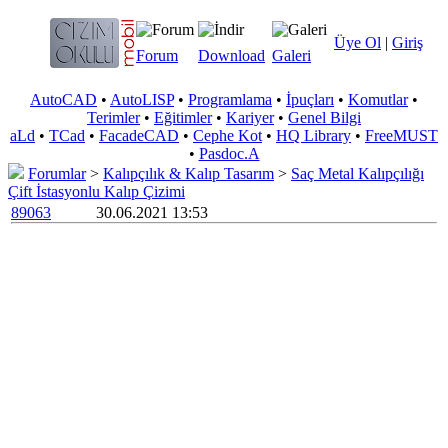
Üye Ol
|
Giriş
Forum
Download
Galeri
AutoCAD
•
AutoLISP
•
Programlama
•
İpuçları
•
Komutlar
•
Terimler
•
Eğitimler
•
Kariyer
•
Genel Bilgi
aLd
•
TCad
•
FacadeCAD
•
Cephe Kot
•
HQ Library
•
FreeMUST
•
Pasdoc.A
Forumlar
>
Kalıpçılık & Kalıp Tasarım
>
Saç Metal Kalıpçılığı
Çift İstasyonlu Kalıp Çizimi
89063
30.06.2021 13:53