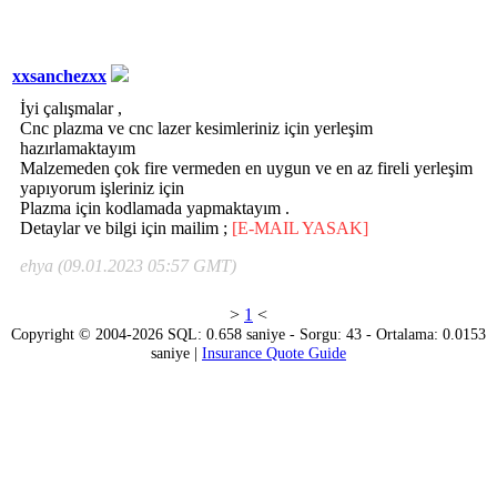
xxsanchezxx
İyi çalışmalar ,
Cnc plazma ve cnc lazer kesimleriniz için yerleşim
hazırlamaktayım
Malzemeden çok fire vermeden en uygun ve en az fireli yerleşim
yapıyorum işleriniz için
Plazma için kodlamada yapmaktayım .
Detaylar ve bilgi için mailim ;
[E-MAIL YASAK]
ehya (09.01.2023 05:57 GMT)
>
1
<
Copyright © 2004-2026 SQL: 0.658 saniye - Sorgu: 43 - Ortalama: 0.0153
saniye |
Insurance Quote Guide