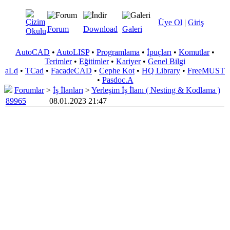
Üye Ol
|
Giriş
Forum
Download
Galeri
AutoCAD
•
AutoLISP
•
Programlama
•
İpuçları
•
Komutlar
•
Terimler
•
Eğitimler
•
Kariyer
•
Genel Bilgi
aLd
•
TCad
•
FacadeCAD
•
Cephe Kot
•
HQ Library
•
FreeMUST
•
Pasdoc.A
Forumlar
>
İş İlanları
>
Yerleşim İş İlanı ( Nesting & Kodlama )
89965
08.01.2023 21:47