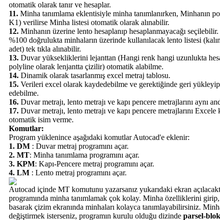
otomatik olarak tanır ve hesaplar.
11.
Minha tanımlama eklentisiyle minha tanımlanırken, Minhanın po
K1) verilirse Minha listesi otomatik olarak alınabilir.
12.
Minhanın üzerine lento hesaplanıp hesaplanmayacağı seçilebilir
%100 doğrulukta minhaların üzerinde kullanılacak lento listesi (kalı
adet) tek tıkla alınabilir.
13.
Duvar yüksekliklerini lejanttan (Hangi renk hangi uzunlukta hes
polyline olarak lenjantta çizilir) otomatik alabilme.
14.
Dinamik olarak tasarlanmış excel metraj tablosu.
15.
Verileri excel olarak kaydedebilme ve gerektiğinde geri yükleyip
edebilme.
16.
Duvar metrajı, lento metrajı ve kapı pencere metrajlarını aynı a
17.
Duvar metrajı, lento metrajı ve kapı pencere metrajlarını Excel
otomatik isim verme.
Komutlar:
Program yüklenince aşağıdaki komutlar Autocad'e eklenir:
1. DM
: Duvar metraj programını açar.
2. MT
: Minha tanımlama programını açar.
3. KPM
: Kapı-Pencere metraj programını açar.
4. LM
: Lento metraj programını açar.
Autocad içinde MT komutunu yazarsanız yukarıdaki ekran açılacak
programında minha tanımlamak çok kolay. Minha özelliklerini girip,
basarak çizim ekranında minhaları kolayca tanımlayabilirsiniz. Minh
değiştirmek isterseniz, programın kurulu olduğu dizinde
parsel-blok