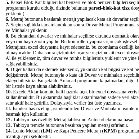
5.
Parsel Blok Kat bilgileri kat benzeri ve blok benzeri bilgileri seçili
programın kurulu olduğu dizinde bulunan
parsel-blok-kat.xlsx
dosy
yüklenir.)
6.
Metraj butonuna basılarak metrajı yapılacak kata ait duvarlar seçili
7.
Seçim sağ tıkla tamamlandıktan sonra Duvar Metraj Programına s
ve Minhalar yüklenir.
8.
Bu ekrandan duvarlar ve minhalar seçilirse ekranda otomatik olara
veya minhaya zoom yapılır. Bu kontrolleri yapmak için çok işlevsel bi
Metrajınızı excel dosyasına kayıt ederseniz, bu zoomlama özelliği k
olmayacaktır. Daha sonra çiziminizi açar ve o çizime ait excel dosy
Al ile yüklerseniz, tüm duvar ve minha bilgileriniz yüklenir ve yine 
sağlayabilirsiniz.
9.
Diğer katları da eklemek isterseniz, yukarıdan kat bilgisi ve kat be
değiştirerek, Metraj butonuyla o kata ait Duvar ve minhaları seçebilir
ekleyebilirsiniz. Bu şekilde Autocad programını kapatmadan, diğer b
bir listede kayıt altına alabilirsiniz.
10.
Excele Aktar komutu hali hazırda açık bir excel dosyasına veriyi
kullanılmalıdır. Bu aktarımda başlıklar aktarılmadan sadece veri aktarı
satır aktif hale getirilir. Dolayısıyla veriler üst üste yazılmaz.
11.
İsimleri bas özelliği, isimlendirilen Duvar ve Minhaların isimler
basmak için kullanılır.
12.
Tabloyu bas özelliği Metraj tablosunu Autocad ekranına basar.
13.
Tabloyu temizle butonuna basılırsa yapılan metraj sıfırlanır.
14.
Lento Metrajı (
LM
) ve Kapı Pencere Metrajı (
KPM
) programlar
mantığı aynı şekildedir.