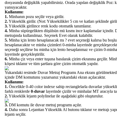
dosyasında değişiklik yapabilirsiniz. Orada yapılan değişiklik Poz: 
yansıyacaktır.
Kullanımı:
1.
Minhanın pozu seçilir veya girilir.
2.
Yükseklik girilir. (Not: Yüksekilikler 5 cm ve katları şeklinde giril
3.
Yükseklik girilince renk kodu otomatik tanımlanır.
4.
Minha süpürgelikten düşülsün mü kısmı ince kaplamalar içindir. 
metrajında kullanılmaz. Seçenek Evet olarak kalabilir.
5.
Minha için lento hesaplanacak mı ? evet seçeneği kalırsa bu boşluk
hesaplanacaktır ve minha çizimleri 0-minha layerinde gerçekleşecekt
seçeneği seçilirse bu minha için lento hesaplanmaz ve çizim 0-minh
layerinde gerçekleştirilir.
6.
Minha çiz veya enter tuşuna basılarak çizim ekranına geçilir. Minh
köşesi tıklanır ve tüm şartlara göre çizim otomatik yapılır.
Yukarıdaki resimde Duvar Metraj Programı Ana ekranı görülmekted
içinde DM komutunu yazarsanız yukarıdaki ekran açılacaktır.
Kullanımı:
1.
Öncelikle 0-40 color indexe sahip rectanglelarla duvarlar yüksekli
farklı renklerde
0-duvar
layerinde çizilir ve minhalar MT aracıyla ta
2.
Yükseklik lejantı polylinelar ile aşağıdaki gibi oluşturulur.
3.
DM komutu ile duvar metraj programı açılır.
4.
Daha sonra Lejanttan Yükseklik Al butonu tıklanır ve metrajı yapı
lejantı seçilir.