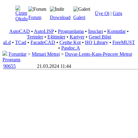
Üye Ol
|
Giriş
Forum
Download
Galeri
AutoCAD
•
AutoLISP
•
Programlama
•
İpuçları
•
Komutlar
•
Terimler
•
Eğitimler
•
Kariyer
•
Genel Bilgi
aLd
•
TCad
•
FacadeCAD
•
Cephe Kot
•
HQ Library
•
FreeMUST
•
Pasdoc.A
Forumlar
>
Mimari Metraj
>
Duvar-Lento-Kapı-Pencere Metraj
Programı
90655
21.03.2024 11:44