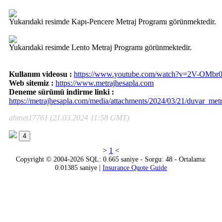
Yukarıdaki resimde Kapı-Pencere Metraj Programı görünmektedir.
Yukarıdaki resimde Lento Metraj Programı görünmektedir.
Kullanım videosu :
https://www.youtube.com/watch?v=2V-OMbr0
Web sitemiz :
https://www.metrajhesapla.com
Deneme sürümü indirme linki :
https://metrajhesapla.com/media/attachments/2024/03/21/duvar_met
ahmet17761 (21.03.2024 11:58 GMT)
4
>
1
<
Copyright © 2004-2026 SQL: 0.665 saniye - Sorgu: 48 - Ortalama:
0.01385 saniye |
Insurance Quote Guide