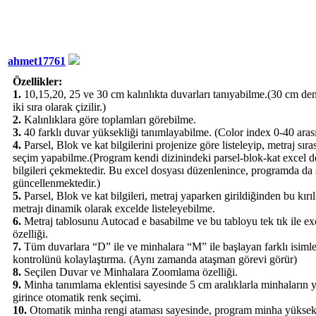
ahmet17761
Özellikler:
1.
10,15,20, 25 ve 30 cm kalınlıkta duvarları tanıyabilme.(30 cm den
iki sıra olarak çizilir.)
2.
Kalınlıklara göre toplamları görebilme.
3.
40 farklı duvar yüksekliği tanımlayabilme. (Color index 0-40 aras
4.
Parsel, Blok ve kat bilgilerini projenize göre listeleyip, metraj sır
seçim yapabilme.(Program kendi dizinindeki parsel-blok-kat excel 
bilgileri çekmektedir. Bu excel dosyası düzenlenince, programda da
güncellenmektedir.)
5.
Parsel, Blok ve kat bilgileri, metraj yaparken girildiğinden bu kırı
metrajı dinamik olarak excelde listeleyebilme.
6.
Metraj tablosunu Autocad e basabilme ve bu tabloyu tek tık ile ex
özelliği.
7.
Tüm duvarlara “D” ile ve minhalara “M” ile başlayan farklı isimle
kontrolünü kolaylaştırma. (Aynı zamanda ataşman görevi görür)
8.
Seçilen Duvar ve Minhalara Zoomlama özelliği.
9.
Minha tanımlama eklentisi sayesinde 5 cm aralıklarla minhaların y
girince otomatik renk seçimi.
10.
Otomatik minha rengi ataması sayesinde, program minha yüksekl