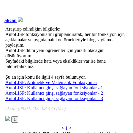
akcan
Araştırıp edindiğim bilgilerle;
AutoLISP fonksiyonlarını gruplandırarak, her bir fonksiyon için
açıklamalar ve uygulamalı kod örnekleriyle blog sayfamda
paylaştım.
AutoLISP dilini yeni öğrenenler için yararlı olacağını
düşünüyorum.
Sayfadaki bilgilerde hata veya eksiklikler var ise bana
bildirebilirsiniz.
Şu an için konu ile ilgili 4 sayfa bulunuyor.
AutoLISP: Aritmetik ve Matematik Fonksiyonlar
AutoLISP: Kullanıcı girişi sağlayan fonksiyonlar - 1
AutoLISP: Kullanıcı girişi sağlayan fonksiyonlar - 2
AutoLISP: Kullanıcı girişi sağlayan fonksiyonlar - 3
akcan (09.04.2025 08:47 GMT)
1
>
1
<