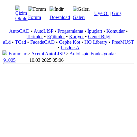
Üye Ol
|
Giriş
Forum
Download
Galeri
AutoCAD
•
AutoLISP
•
Programlama
•
İpuçları
•
Komutlar
•
Terimler
•
Eğitimler
•
Kariyer
•
Genel Bilgi
aLd
•
TCad
•
FacadeCAD
•
Cephe Kot
•
HQ Library
•
FreeMUST
•
Pasdoc.A
Forumlar
>
Acemi AutoLISP
>
Autolispte Fonksiyonlar
91005
10.03.2025 05:06