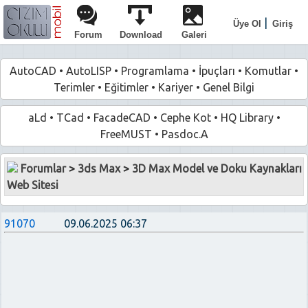
|
Üye Ol
Giriş
Forum
Download
Galeri
AutoCAD
•
AutoLISP
•
Programlama
•
İpuçları
•
Komutlar
•
Terimler
•
Eğitimler
•
Kariyer
•
Genel Bilgi
aLd
•
TCad
•
FacadeCAD
•
Cephe Kot
•
HQ Library
•
FreeMUST
•
Pasdoc.A
Forumlar
>
3ds Max
>
3D Max Model ve Doku Kaynakları
Web Sitesi
91070
09.06.2025 06:37