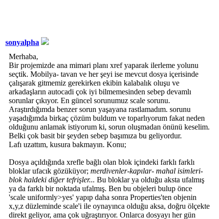
sonyalpha
Merhaba,
Bir projemizde ana mimari planı xref yaparak ilerleme yolunu
seçtik. Mobilya- tavan ve her şeyi ise mevcut dosya içerisinde
çalışarak gitmemiz gerekirken ekibin kalabalık oluşu ve
arkadaşların autocadi çok iyi bilmemesinden sebep devamlı
sorunlar çıkıyor. En güncel sorunumuz scale sorunu.
Araştırdığımda benzer sorun yaşayana rastlamadım. sorunu
yaşadığımda birkaç çözüm buldum ve toparlıyorum fakat neden
olduğunu anlamak istiyorum ki, sorun oluşmadan önünü keselim.
Belki çok basit bir şeyden sebep başımıza bu geliyordur.
Lafı uzattım, kusura bakmayın. Konu;
Dosya açıldığında xrefle bağlı olan blok içindeki farklı farklı
bloklar ufacık gözüküyor;
merdivenler-kapılar- mahal isimleri-
blok haldeki diğer tefrişler...
Bu bloklar ya olduğu aksta ufalmış
ya da farklı bir noktada ufalmış. Ben bu objeleri bulup önce
'scale uniformly>yes' yapıp daha sonra Properties'ten objenin
x,y,z düzleminde scale'i ile oynayınca olduğu aksa, doğru ölçekte
direkt geliyor, ama çok uğraştırıyor. Onlarca dosyayı her gün