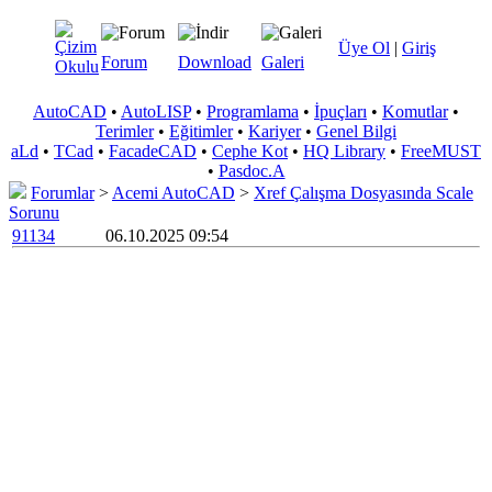
Üye Ol
|
Giriş
Forum
Download
Galeri
AutoCAD
•
AutoLISP
•
Programlama
•
İpuçları
•
Komutlar
•
Terimler
•
Eğitimler
•
Kariyer
•
Genel Bilgi
aLd
•
TCad
•
FacadeCAD
•
Cephe Kot
•
HQ Library
•
FreeMUST
•
Pasdoc.A
Forumlar
>
Acemi AutoCAD
>
Xref Çalışma Dosyasında Scale
Sorunu
91134
06.10.2025 09:54