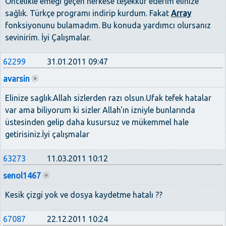
Öncelikle emeği geçen herkese teşekkür ederim elinize
sağlık. Türkçe programı indirip kurdum. Fakat
Array
fonksiyonunu bulamadım. Bu konuda yardımcı olursanız
sevinirim. İyi Çalışmalar.
62299
31.01.2011 09:47
avarsin
Elinize saglık.Allah sizlerden razı olsun.Ufak tefek hatalar
var ama biliyorum ki sizler Allah'ın izniyle bunlarında
üstesinden gelip daha kusursuz ve mükemmel hale
getirisiniz.İyi çalışmalar
63273
11.03.2011 10:12
senol1467
Kesik çizgi yok ve dosya kaydetme hatalı ??
67087
22.12.2011 10:24