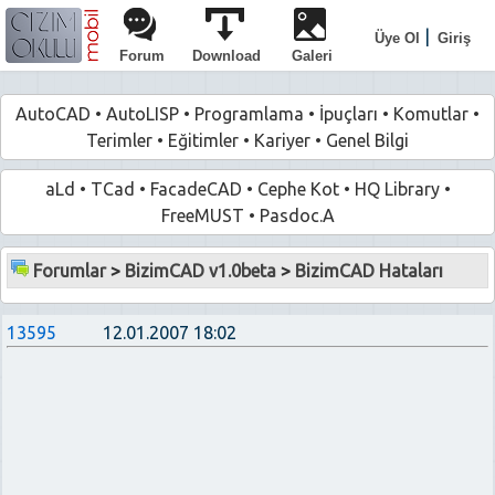
|
Üye Ol
Giriş
Forum
Download
Galeri
AutoCAD
•
AutoLISP
•
Programlama
•
İpuçları
•
Komutlar
•
Terimler
•
Eğitimler
•
Kariyer
•
Genel Bilgi
aLd
•
TCad
•
FacadeCAD
•
Cephe Kot
•
HQ Library
•
FreeMUST
•
Pasdoc.A
Forumlar
>
BizimCAD v1.0beta
>
BizimCAD Hataları
13595
12.01.2007 18:02