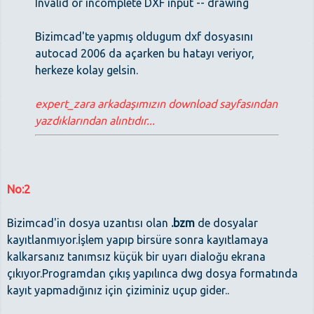
Invalid or incomplete DXF input -- drawing
Bizimcad'te yapmış oldugum dxf dosyasını
autocad 2006 da açarken bu hatayı veriyor,
herkeze kolay gelsin.
expert_zara arkadaşımızın download sayfasından
yazdıklarından alıntıdır...
No:2
Bizimcad'in dosya uzantısı olan
.bzm
de dosyalar
kayıtlanmıyor.İşlem yapıp birsüre sonra kayıtlamaya
kalkarsanız tanımsız küçük bir uyarı dialoğu ekrana
çıkıyor.Programdan çıkış yapılınca dwg dosya formatında
kayıt yapmadığınız için çiziminiz uçup gider..