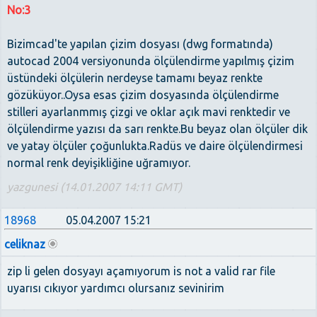
No:3
Bizimcad'te yapılan çizim dosyası (dwg formatında)
autocad 2004 versiyonunda ölçülendirme yapılmış çizim
üstündeki ölçülerin nerdeyse tamamı beyaz renkte
gözüküyor..Oysa esas çizim dosyasında ölçülendirme
stilleri ayarlanmmış çizgi ve oklar açık mavi renktedir ve
ölçülendirme yazısı da sarı renkte.Bu beyaz olan ölçüler dik
ve yatay ölçüler çoğunlukta.Radüs ve daire ölçülendirmesi
normal renk deyişikliğine uğramıyor.
yazgunesi (14.01.2007 14:11 GMT)
18968
05.04.2007 15:21
celiknaz
zip li gelen dosyayı açamıyorum is not a valid rar file
uyarısı cıkıyor yardımcı olursanız sevinirim