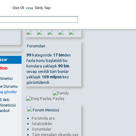
Üye Ol
Giriş Yap
veya
Forumdan
99
kategoride
17 bin
den
azar
fazla konu başlatıldı bu
konulara yaklaşık
90 bin
dmin
cevap verildi tüm bunlar
yaklaşık
109 milyon
kez
Yönetici
görüntülendi
 ileti
Yöneticisi
Forum Menüsü
tanbul
Forumda ara
İstatistikler
Sorumlular
Tüm mesajları okundu say