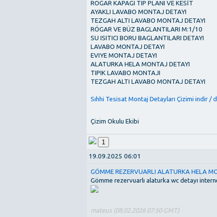
ROGAR KAPAGI TIP PLANI VE KESİT
AYAKLI LAVABO MONTAJ DETAYI
TEZGAH ALTI LAVABO MONTAJ DETAYI
RÖGAR VE BÜZ BAGLANTILARI M:1/10
SU ISITICI BORU BAGLANTILARI DETAYI
LAVABO MONTAJ DETAYI
EVIYE MONTAJ DETAYI
ALATURKA HELA MONTAJ DETAYI
TIPIK LAVABO MONTAJI
TEZGAH ALTI LAVABO MONTAJ DETAYI
Sıhhi Tesisat Montaj Detayları Çizimi indir /
Çizim Okulu Ekibi
1
19.09.2025 06:01
GÖMME REZERVUARLI ALATURKA HELA MO
Gömme rezervuarlı alaturka wc detayı interne
mateus (08.02.2026 07:50 GMT)