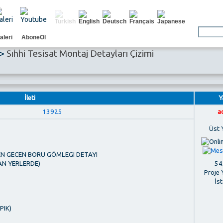
aleri
AboneOl
>
Sıhhi Tesisat Montaj Detayları Çizimi
İleti
Y
13925
a
Üst 
EN GECEN BORU GÖMLEGI DETAYI
545
AN YERLERDE)
Proje 
İs
PIK)