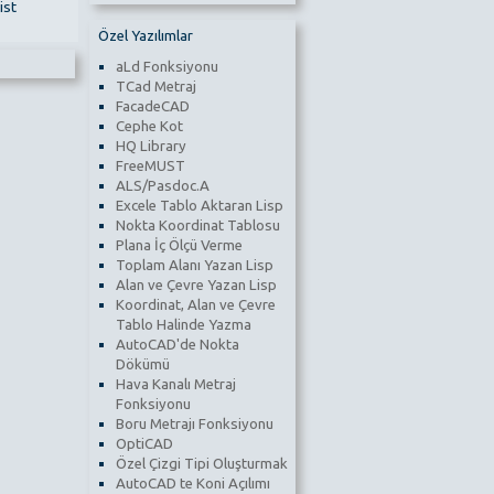
ist
Özel Yazılımlar
aLd Fonksiyonu
TCad Metraj
FacadeCAD
Cephe Kot
HQ Library
FreeMUST
ALS/Pasdoc.A
Excele Tablo Aktaran Lisp
Nokta Koordinat Tablosu
Plana İç Ölçü Verme
Toplam Alanı Yazan Lisp
Alan ve Çevre Yazan Lisp
Koordinat, Alan ve Çevre
Tablo Halinde Yazma
AutoCAD'de Nokta
Dökümü
Hava Kanalı Metraj
Fonksiyonu
Boru Metrajı Fonksiyonu
OptiCAD
Özel Çizgi Tipi Oluşturmak
AutoCAD te Koni Açılımı