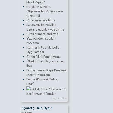
Nasıl Yapılır?
PolyLine & Point
Objelerinden Aplikasyon
Çizelgesi
Z değerini sıfırlama
AutoCAD te Polyline
üzerine uzunluk yazdırma
Sıralı numaralandırma
Yazı içindeki sayıları
toplama
Karmaşık Path ile Loft
Uygulaması
Çoklu Fillet Fonksiyonu
Ölçekli Türk Bayrağı çizen
lisp
Duvar-Lento-Kapı-Pencere
Metraj Programı
Demir (Donatı) Metraj
LISP'i
Ortak Türk Alfabesi 34
harf destekli fontlar
Program Ekle
Ziyaretçi: 367, Üye: 1
mateus