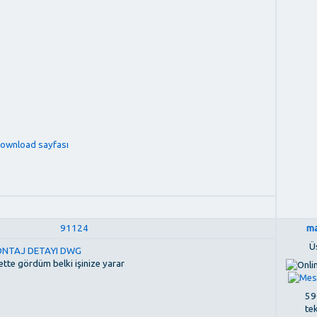
 download sayfası
91124
ma
Ü
NTAJ DETAYI DWG
tte gördüm belki işinize yarar
590
te