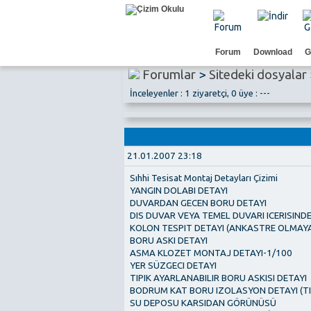
Forum
Download
G
Forumlar
>
Sitedeki dosyalar
İnceleyenler : 1 ziyaretçi, 0 üye : ---
21.01.2007 23:18
Sıhhi Tesisat Montaj Detayları Çizimi
YANGIN DOLABI DETAYI
DUVARDAN GECEN BORU DETAYI
DIS DUVAR VEYA TEMEL DUVARI ICERISIND
KOLON TESPIT DETAYI (ANKASTRE OLMAY
BORU ASKI DETAYI
ASMA KLOZET MONTAJ DETAYI-1/100
YER SÜZGECI DETAYI
TIPIK AYARLANABILIR BORU ASKISI DETAYI
BODRUM KAT BORU IZOLASYON DETAYI (TI
SU DEPOSU KARSIDAN GÖRÜNÜSÜ