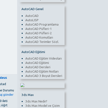
AutoCAD Genel
AutoCAD
AutoLISP
AutoCAD Programlama
AutoCAD Püfleri-1
AutoCAD Püfleri-2
AutoCAD Komutları
AutoCAD Terimler Sözl.
AutoCAD Eğitimi
AutoCAD Eğitim Videoları
AutoCAD Eğitimi
AutoCAD Dersleri
AutoCAD Eğitim Notları
AutoCAD 3 Boyut Dersleri
teus
stad
3ds Max
 ileti
3ds Max Nedir?
k.öğrt
3ds Max Model ve Çizim